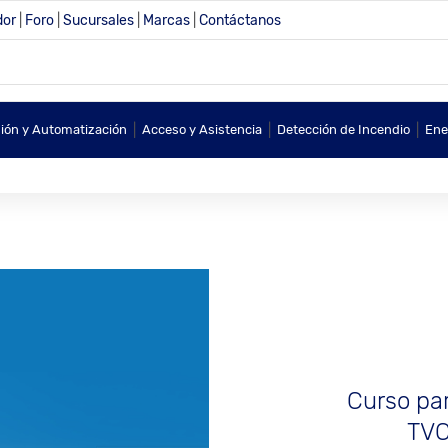
dor
|
Foro
|
Sucursales
|
Marcas
|
Contáctanos
|
|
|
sión y Automatización
Acceso y Asistencia
Detección de Incendio
Ene
Curso par
TVC