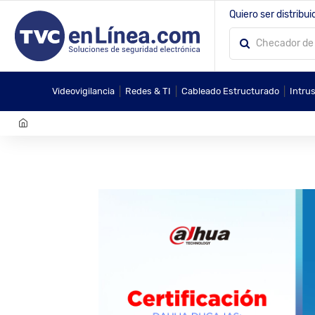
Quiero ser distribui
|
|
|
Videovigilancia
Redes & TI
Cableado Estructurado
Intru