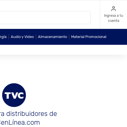
Ingresa a tu
cuenta
|
|
|
rgía
Audio y Video
Almacenamiento
Material Promocional
a distribuidores de
enLínea.com