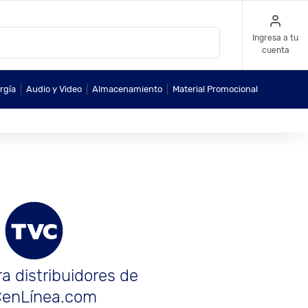
Ingresa a tu
cuenta
|
|
|
rgía
Audio y Video
Almacenamiento
Material Promocional
a distribuidores de
enLínea.com