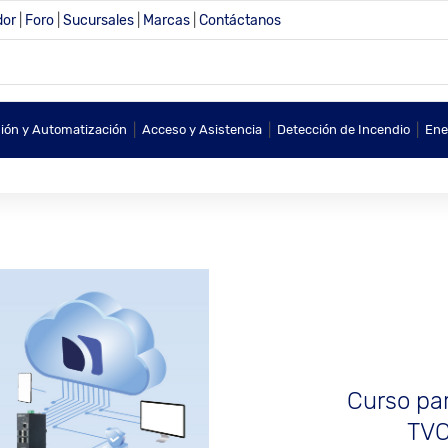
dor
|
Foro
|
Sucursales
|
Marcas
|
Contáctanos
|
|
|
sión y Automatización
Acceso y Asistencia
Detección de Incendio
Ene
Curso par
TVC