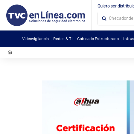
Quiero ser distribui
|
|
|
Videovigilancia
Redes & TI
Cableado Estructurado
Intru