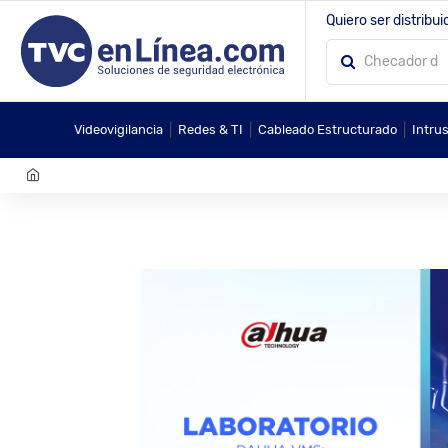
Quiero ser distribui
|
|
|
Videovigilancia
Redes & TI
Cableado Estructurado
Intru