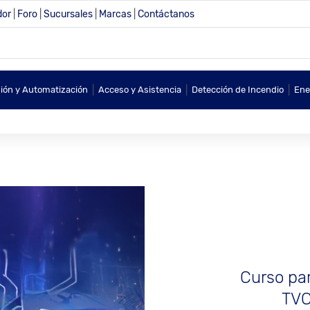
dor
|
Foro
|
Sucursales
|
Marcas
|
Contáctanos
|
|
|
sión y Automatización
Acceso y Asistencia
Detección de Incendio
Ene
Curso par
TVC