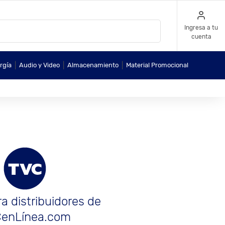
Ingresa a tu
cuenta
|
|
|
rgía
Audio y Video
Almacenamiento
Material Promocional
a distribuidores de
enLínea.com