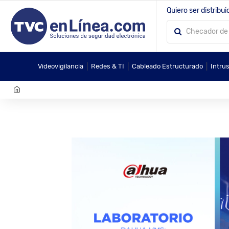
Quiero ser distribui
|
|
|
Videovigilancia
Redes & TI
Cableado Estructurado
Intru