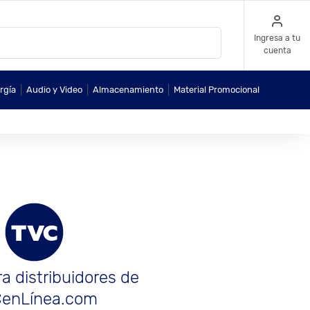
Ingresa a tu
cuenta
|
|
|
rgía
Audio y Video
Almacenamiento
Material Promocional
a distribuidores de
enLínea.com