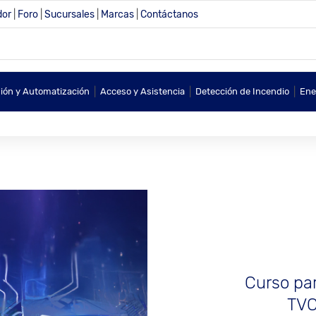
dor
|
Foro
|
Sucursales
|
Marcas
|
Contáctanos
|
|
|
sión y Automatización
Acceso y Asistencia
Detección de Incendio
Ene
Curso par
TVC