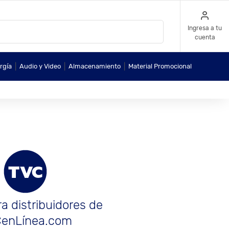
Ingresa a tu
cuenta
|
|
|
rgía
Audio y Video
Almacenamiento
Material Promocional
a distribuidores de
enLínea.com