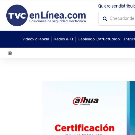
Quiero ser distribui
|
|
|
Videovigilancia
Redes & TI
Cableado Estructurado
Intru