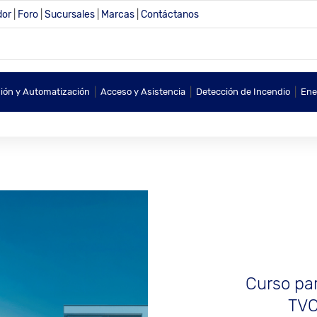
dor
|
Foro
|
Sucursales
|
Marcas
|
Contáctanos
|
|
|
sión y Automatización
Acceso y Asistencia
Detección de Incendio
Ene
Curso par
TVC