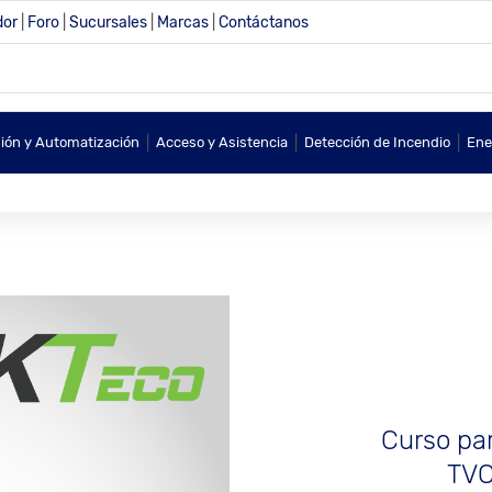
dor
|
Foro
|
Sucursales
|
Marcas
|
Contáctanos
|
|
|
sión y Automatización
Acceso y Asistencia
Detección de Incendio
Ene
Curso par
TVC