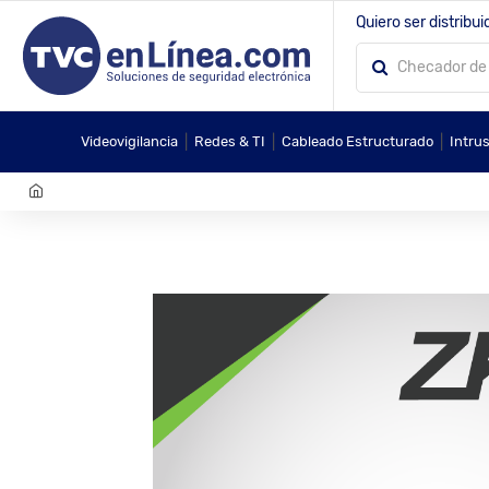
Quiero ser distribui
|
|
|
Videovigilancia
Redes & TI
Cableado Estructurado
Intru