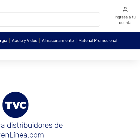
Ingresa a tu
cuenta
|
|
|
rgía
Audio y Video
Almacenamiento
Material Promocional
a distribuidores de
enLínea.com