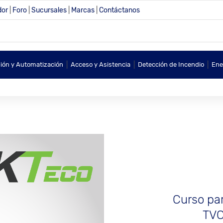
dor
|
Foro
|
Sucursales
|
Marcas
|
Contáctanos
|
|
|
sión y Automatización
Acceso y Asistencia
Detección de Incendio
Ene
Curso par
TVC