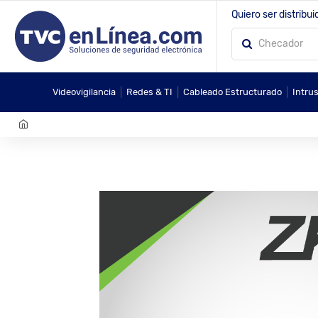
Quiero ser distribui
|
|
|
Videovigilancia
Redes & TI
Cableado Estructurado
Intru