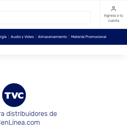
Ingresa a tu
cuenta
|
|
|
rgía
Audio y Video
Almacenamiento
Material Promocional
a distribuidores de
enLínea.com