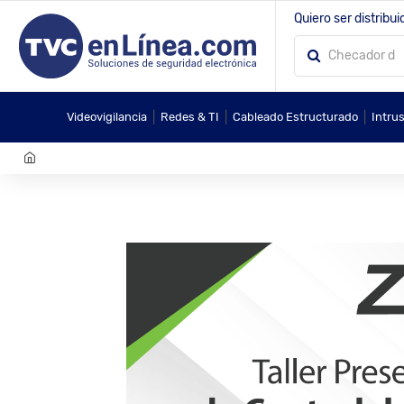
Quiero ser distribui
|
|
|
Videovigilancia
Redes & TI
Cableado Estructurado
Intru