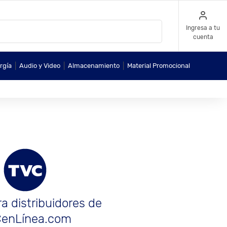
Ingresa a tu
cuenta
|
|
|
rgía
Audio y Video
Almacenamiento
Material Promocional
a distribuidores de
enLínea.com