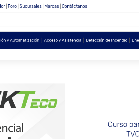
dor
|
Foro
|
Sucursales
|
Marcas
|
Contáctanos
|
|
|
sión y Automatización
Acceso y Asistencia
Detección de Incendio
Ene
Curso par
TVC