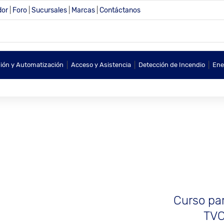
dor
|
Foro
|
Sucursales
|
Marcas
|
Contáctanos
|
|
|
sión y Automatización
Acceso y Asistencia
Detección de Incendio
Ene
Curso par
TVC