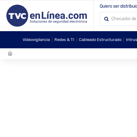
Quiero ser distribui
|
|
|
Videovigilancia
Redes & TI
Cableado Estructurado
Intru