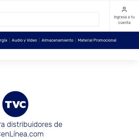
Ingresa a tu
cuenta
|
|
|
rgía
Audio y Video
Almacenamiento
Material Promocional
a distribuidores de
enLínea.com