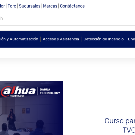
dor
|
Foro
|
Sucursales
|
Marcas
|
Contáctanos
|
|
|
sión y Automatización
Acceso y Asistencia
Detección de Incendio
Ene
Curso par
TVC