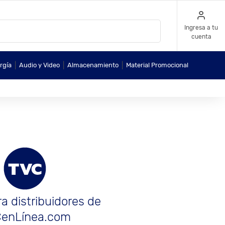
Ingresa a tu
cuenta
|
|
|
rgía
Audio y Video
Almacenamiento
Material Promocional
a distribuidores de
enLínea.com