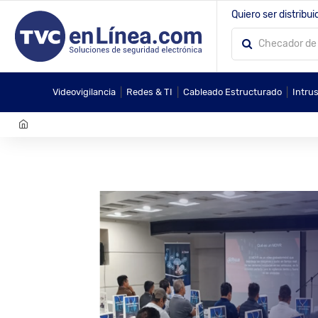
Quiero ser distribui
|
|
|
Videovigilancia
Redes & TI
Cableado Estructurado
Intru