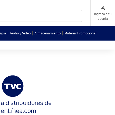
Ingresa a tu
cuenta
|
|
|
rgía
Audio y Video
Almacenamiento
Material Promocional
a distribuidores de
enLínea.com