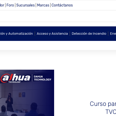
dor
|
Foro
|
Sucursales
|
Marcas
|
Contáctanos
|
|
|
sión y Automatización
Acceso y Asistencia
Detección de Incendio
Ene
Curso par
TVC