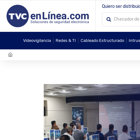
Quiero ser distribui
|
|
|
Videovigilancia
Redes & TI
Cableado Estructurado
Intru