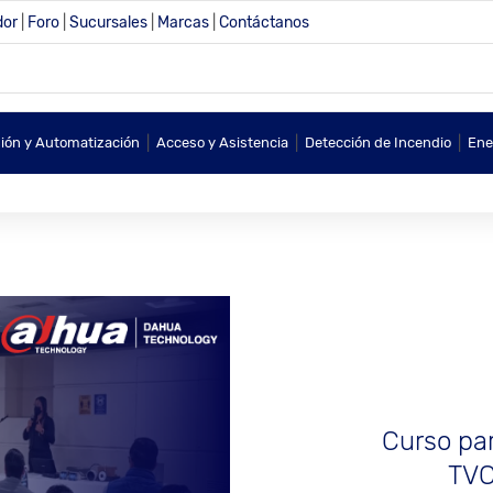
dor
|
Foro
|
Sucursales
|
Marcas
|
Contáctanos
|
|
|
sión y Automatización
Acceso y Asistencia
Detección de Incendio
Ene
Curso par
TVC