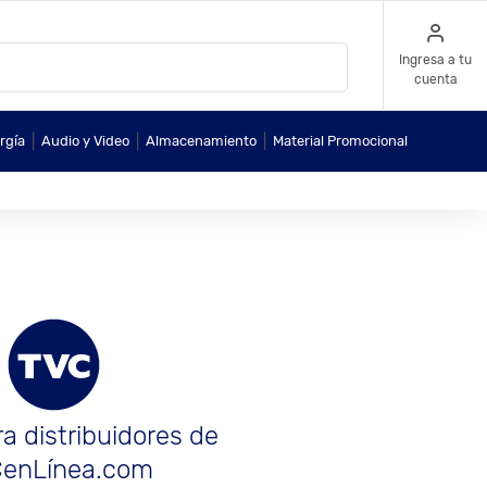
Ingresa a tu
cuenta
|
|
|
rgía
Audio y Video
Almacenamiento
Material Promocional
a distribuidores de
enLínea.com