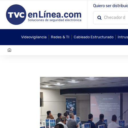
Quiero ser distribui
|
|
|
Videovigilancia
Redes & TI
Cableado Estructurado
Intru