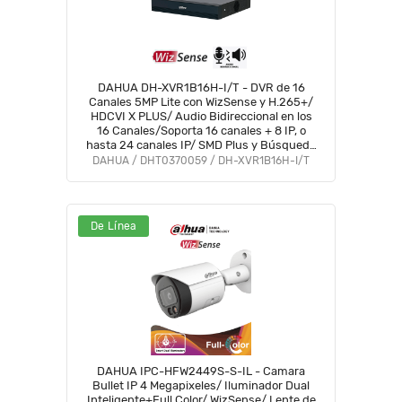
DAHUA DH-XVR1B16H-I/T - DVR de 16
Canales 5MP Lite con WizSense y H.265+/
HDCVI X PLUS/ Audio Bidireccional en los
16 Canales/Soporta 16 canales + 8 IP, o
hasta 24 canales IP/ SMD Plus y Búsqueda
Int. de Humanos y Vehículos/Compatible
DAHUA / DHT0370059 / DH-XVR1B16H-I/T
con Dolink Care#DVNU
De Línea
DAHUA IPC-HFW2449S-S-IL - Camara
Bullet IP 4 Megapixeles/ Iluminador Dual
Inteligente+Full Color/ WizSense/ Lente de