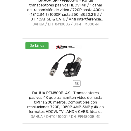
DAHUA DH-PFM800-N - Par de
transceptores pasivos HDCVI 4K / 1 canal
de transmisión de video / 720P hasta 400m
(1312.34ft) 1080Phasta 250m(820.21ft) /
UTP CAT 5E & CAT6 / Anti intertferencia
hasta 60db / Compatible con formatos
DAHUA / DHT0410003 / DH-PFM800-N
HDCVI, AHD, TVI y CVBS
De Línea
DAHUA PFM800B-4K - Transceptores
pasivos 4K que transmiten video de hasta
8MP a 200 metros. Compatibles con
resoluciones 720P, 1080P, 4MP, 5MP y 4K en
formatos HDCVI, TVI, AHD y CVBS. Ideales
para vigilancia en alta resolución y largas
DAHUA / DHT0410001 / DH-PFM800B-4K
distancias.