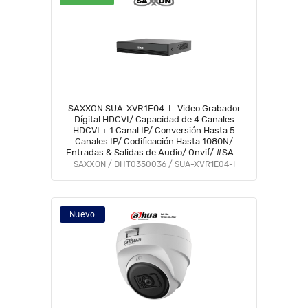
SAXXON SUA-XVR1E04-I- Video Grabador
Dígital HDCVI/ Capacidad de 4 Canales
HDCVI + 1 Canal IP/ Conversión Hasta 5
Canales IP/ Codificación Hasta 1080N/
Entradas & Salidas de Audio/ Onvif/ #SAXI
#SAGR #GSA #VolSX #SAXO
SAXXON / DHT0350036 / SUA-XVR1E04-I
Nuevo