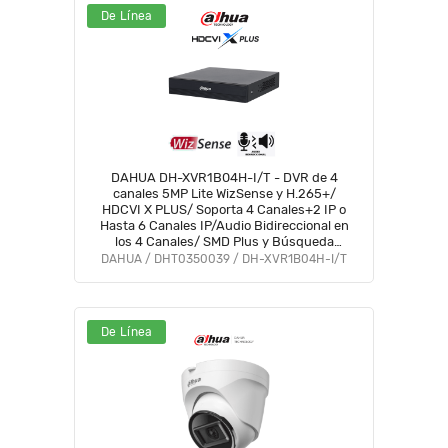
De Línea
DAHUA DH-XVR1B04H-I/T - DVR de 4
canales 5MP Lite WizSense y H.265+/
HDCVI X PLUS/ Soporta 4 Canales+2 IP o
Hasta 6 Canales IP/Audio Bidireccional en
los 4 Canales/ SMD Plus y Búsqueda
Inteligente de Humanos y Vehículos/
DAHUA / DHT0350039 / DH-XVR1B04H-I/T
Compatible con Dolink Care #DVNU
De Línea