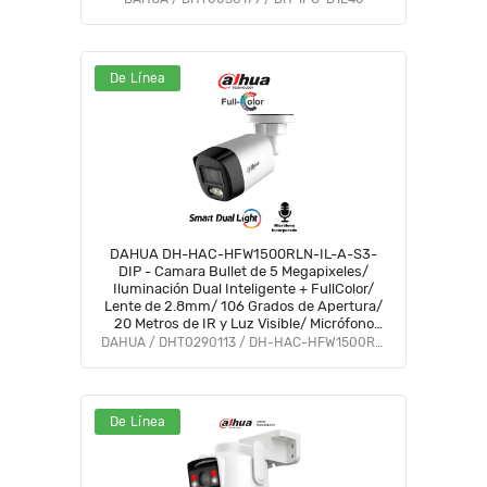
De Línea
DAHUA DH-HAC-HFW1500RLN-IL-A-S3-
DIP - Camara Bullet de 5 Megapixeles/
Iluminación Dual Inteligente + FullColor/
Lente de 2.8mm/ 106 Grados de Apertura/
20 Metros de IR y Luz Visible/ Micrófono
Integrado/ IP67/ Soporta:
DAHUA / DHT0290113 / DH-HAC-HFW1500RLN-IL-A-S3-DIP
CVI/CVBS/AHD/TVI/ #AFULL #FD #PCQ2
De Línea