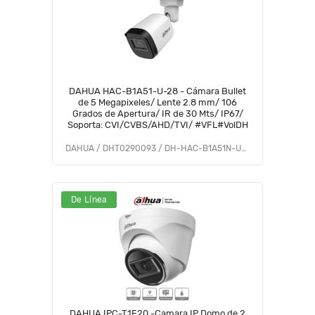
DAHUA HAC-B1A51-U-28 - Cámara Bullet
de 5 Megapixeles/ Lente 2.8 mm/ 106
Grados de Apertura/ IR de 30 Mts/ IP67/
Soporta: CVI/CVBS/AHD/TVI/ #VFL#VolDH
DAHUA / DHT0290093 / DH-HAC-B1A51N-U-0280B
De Línea
DAHUA IPC-T1E20 -Camara IP Domo de 2