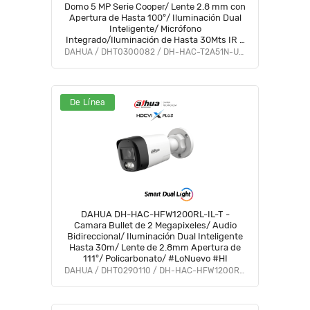
Domo 5 MP Serie Cooper/ Lente 2.8 mm con
Apertura de Hasta 100°/ Iluminación Dual
Inteligente/ Micrófono
Integrado/Iluminación de Hasta 30Mts IR +
20Mts Luz Calida/Metal/IP67/Para
DAHUA / DHT0300082 / DH-HAC-T2A51N-U-IL-A
Exterior#LoNuevo #OD #COD #CD #OIM
#BFCO
De Línea
DAHUA DH-HAC-HFW1200RL-IL-T -
Camara Bullet de 2 Megapixeles/ Audio
Bidireccional/ Iluminación Dual Inteligente
Hasta 30m/ Lente de 2.8mm Apertura de
111°/ Policarbonato/ #LoNuevo #HI
DAHUA / DHT0290110 / DH-HAC-HFW1200RLN-IL-T