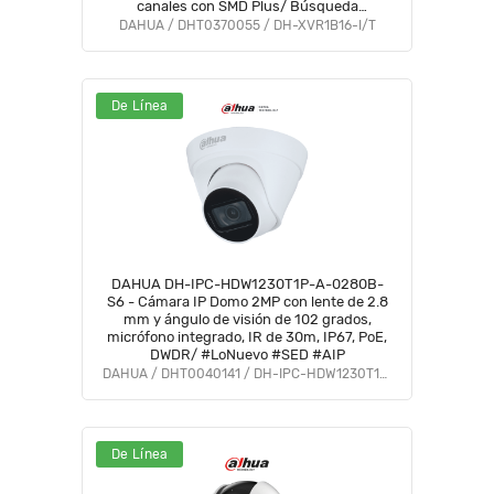
canales con SMD Plus/ Búsqueda
Inteligente Personas y Vehículos/
DAHUA / DHT0370055 / DH-XVR1B16-I/T
Compatible con Dolink Care #DVNU
De Línea
DAHUA DH-IPC-HDW1230T1P-A-0280B-
S6 - Cámara IP Domo 2MP con lente de 2.8
mm y ángulo de visión de 102 grados,
micrófono integrado, IR de 30m, IP67, PoE,
DWDR/ #LoNuevo #SED #AIP
DAHUA / DHT0040141 / DH-IPC-HDW1230T1P-A-0280B-S6
De Línea