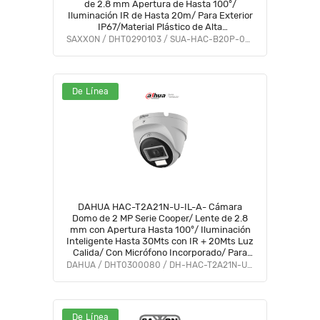
de 2.8 mm Apertura de Hasta 100°/
Iluminación IR de Hasta 20m/ Para Exterior
IP67/Material Plástico de Alta
Duración/Funcionamiento en Modos CVI &
SAXXON / DHT0290103 / SUA-HAC-B20P-0280B
AHD & TVI #SAXI #VolSX
De Línea
DAHUA HAC-T2A21N-U-IL-A- Cámara
Domo de 2 MP Serie Cooper/ Lente de 2.8
mm con Apertura Hasta 100°/ Iluminación
Inteligente Hasta 30Mts con IR + 20Mts Luz
Calida/ Con Micrófono Incorporado/ Para
Exterior IP67/ Metal #OD #CD #ACOO
DAHUA / DHT0300080 / DH-HAC-T2A21N-U-IL-A
De Línea