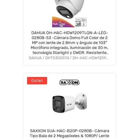
DAHUA DH-HAC-HDW1209TLQN-A-LED-
0280B-S3 -Cámara Domo Full Color de 2
MP con lente de 2.8mm y ángulo de 103°
Micrófono integrado, iluminación de 30 m,
tecnología Starlight y DWDR. Resistente
con IP67, visión clara en baja luz #M1
DAHUA / DHT0300074 / DH-HAC-HDW1209TLQN-A-LED-S3
Outlet
SAXXON SUA-HAC-B20P-0280B- Cámara
Tipo Bala de 2 Megapíxeles & 1080P/ Lente