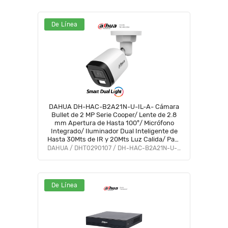
De Línea
DAHUA DH-HAC-B2A21N-U-IL-A- Cámara
Bullet de 2 MP Serie Cooper/ Lente de 2.8
mm Apertura de Hasta 100°/ Micrófono
Integrado/ Iluminador Dual Inteligente de
Hasta 30Mts de IR y 20Mts Luz Calida/ Para
Exterior IP67/ Metálica/ #LoNuevo #OD
DAHUA / DHT0290107 / DH-HAC-B2A21N-U-IL-A
#CD #ACOO
De Línea