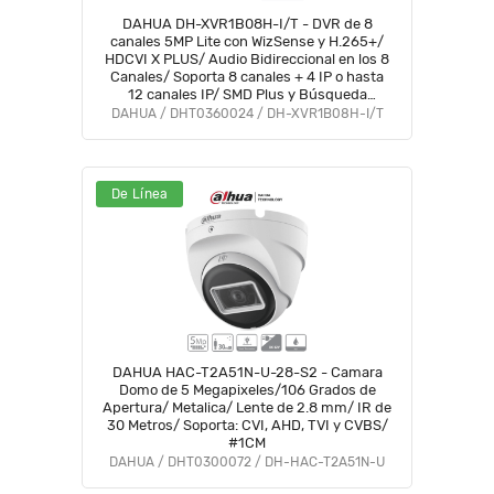
DAHUA DH-XVR1B08H-I/T - DVR de 8
canales 5MP Lite con WizSense y H.265+/
HDCVI X PLUS/ Audio Bidireccional en los 8
Canales/ Soporta 8 canales + 4 IP o hasta
12 canales IP/ SMD Plus y Búsqueda
inteligente de Humanos y Vehículos/
DAHUA / DHT0360024 / DH-XVR1B08H-I/T
#DVNU #VDV
De Línea
DAHUA HAC-T2A51N-U-28-S2 - Camara
Domo de 5 Megapixeles/106 Grados de
Apertura/ Metalica/ Lente de 2.8 mm/ IR de
30 Metros/ Soporta: CVI, AHD, TVI y CVBS/
#1CM
DAHUA / DHT0300072 / DH-HAC-T2A51N-U