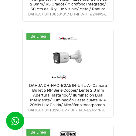
2.8mm/ 95 Grados/ Microfono Integrado/
30 Mts de IR y Luz Visible/ Metal/ Ranura
MicroSD/ WDR 120dB/ SMD Plus/ PoE
DAHUA / DHT0030101 / DH-IPC-HFW2449S-S-IL
#FULLC #IMD
De Línea
DAHUA DH-HAC-B2A51N-U-IL-A- Cámara
Bullet 5 MP Serie Cooper/ Lente 2.8 mm
Apertura Hasta 106°/ Iluminación Dual
Inteligente/ Iluminación Hasta 30Mts IR +
20Mts Luz Calida/ Micrófono Incorporado/
Metal/ Para Exterior IP67 #OD #CD #COD
DAHUA / DHT0290109 / DH-HAC-B2A51N-U-IL-A
#OIM #BFCO
De Línea