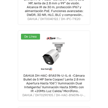
MP, lente de 2.8 mm y 99° de visión.
Alcance IR de 30 m, protección IP67 y
alimentación PoE. Funciones avanzadas:
DWDR, 3D NR, HLC, BLC y compresión
H.265+ Ideal para videovigilancia
DAHUA / DHT0040122 / DH-IPC-T1E20
confiable#SwitchD1#VolDH
De Línea
DAHUA DH-HAC-B1A51N-U-IL-A -Cámara
Bullet de 5 MP Serie Cooper/ Lente 2.8 mm
Apertura Hasta 106°/ Iluminación Dual
Inteligente/ Iluminación Hasta 30Mts con
IR +20Mts Luz Calida/ Micrófono
Incorporado/ Plástico/ Para
DAHUA / DHT0290105 / DH-HAC-B1A51N-U-IL-A
ExteriorIP67#LoNuevo #OD #CD #OIM
#BFCO