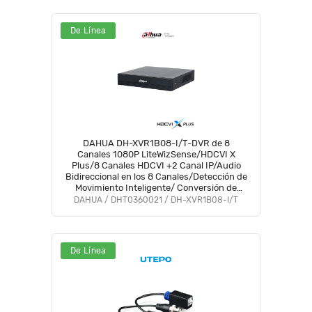
De Línea
DAHUA DH-XVR1B08-I/T-DVR de 8
Canales 1080P LiteWizSense/HDCVI X
Plus/8 Canales HDCVI +2 Canal IP/Audio
Bidireccional en los 8 Canales/Detección de
Movimiento Inteligente/ Conversión de
Hasta 10 Canales IP/ Decodificación de
DAHUA / DHT0360021 / DH-XVR1B08-I/T
Video Hasta 1080P Lite#CD #COD
De Línea