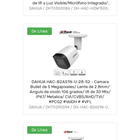
de IR y Luz Visible/Micrófono Integrado/
IP67/ Soporta:
DAHUA / DHT0300086 / DH-HAC-HDW1500CLQN-IL-A-S3-DIP
CVI/CVBS/AHD/TVI/#LoNuevo #HI #HO
#HDN #AFULL #FD
De Línea
DAHUA HAC-B2A51N-U-28-S2 - Camara
Bullet de 5 Megapixeles/ Lente de 2.8mm/
Angulo de visión 106 grados/ IR de 30 Mts/
IP67/ Metalica/ CVI/CVBS/AHD/TVI/
#PCQ2 #VolDH # #VFL
DAHUA / DHT0290094 / DH-HAC-B2A51N-U-0280B-S2
De Línea