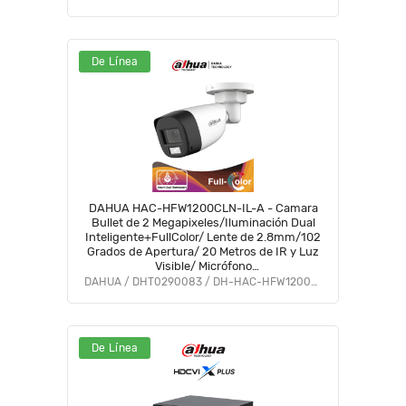
De Línea
DAHUA HAC-HFW1200CLN-IL-A - Camara
Bullet de 2 Megapixeles/Iluminación Dual
Inteligente+FullColor/ Lente de 2.8mm/102
Grados de Apertura/ 20 Metros de IR y Luz
Visible/ Micrófono
Integrado/IP67/Soporta:CVI/CVBS/AHD/TVI/#VolDH
DAHUA / DHT0290083 / DH-HAC-HFW1200CLN-IL-A
#BF5 #PCQ2
De Línea