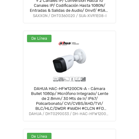
+ 2 Canales IP/ Conversión Hasta 10
Canales IP/ Codificación Hasta 1080N/
Entradas & Salidas de Audio/ Onvif/ #SAXI
#SAGR #GSA #VolSX #SAXO
SAXXON / DHT0360020 / SUA-XVR1E08-I
De Línea
DAHUA HAC-HFW1200CN-A - Cámara
Bullet 1080p/ Micrófono Integrado/ Lente
de 2.8mm/ 30 Mts de Ir/ IP67/
Policarbonato/ CVI/CVBS/AHD/TVI/
BLC/HLC/DWDR #VolDH #CLCN #FD
#DMIP
DAHUA / DHT0290033 / DH-HAC-HFW1200CN-A-0280B-S5
De Línea