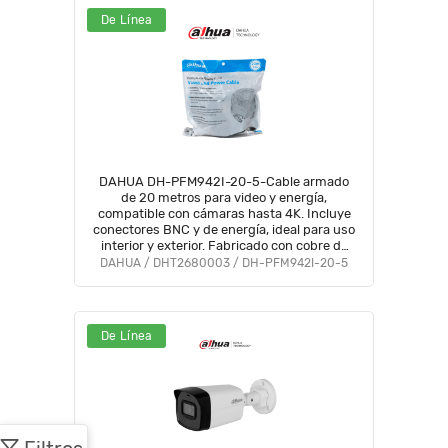
De Línea
DAHUA DH-PFM942I-20-5-Cable armado
de 20 metros para video y energía,
compatible con cámaras hasta 4K. Incluye
conectores BNC y de energía, ideal para uso
interior y exterior. Fabricado con cobre de
alta pureza, soporta AHD, CVI, TVI, y CVBS.
DAHUA / DHT2680003 / DH-PFM942I-20-5
De Línea