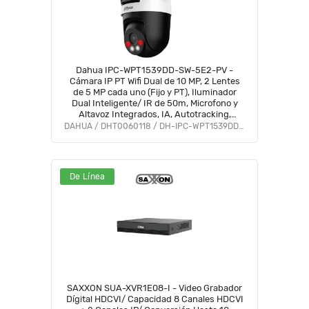
Dahua IPC-WPT1539DD-SW-5E2-PV -
Cámara IP PT Wifi Dual de 10 MP, 2 Lentes
de 5 MP cada uno (Fijo y PT), Iluminador
Dual Inteligente/ IR de 50m, Microfono y
Altavoz Integrados, IA, Autotracking,
Disuación activa, Ranura MicroSD, IP66
DAHUA / DHT0060118 / DH-IPC-WPT1539DD-SW-5E2-PV
#LoNuevo #DDPT #DHWifi
De Línea
SAXXON SUA-XVR1E08-I - Video Grabador
Dígital HDCVI/ Capacidad 8 Canales HDCVI