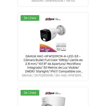
fácil conexión
SAXXON / SXN0410008 / VB-03
De Línea
DAHUA HAC-HFW1209CN-A-LED-S3 -
Cámara Bullet Full Color 1080p/ Llente de
2.8 mm/ 107.8° de Apertura/ Micrófono
Integrado/ 30 Metros de Luz Visible/
DWDR/ Starlight/ IP67/ Compatible con
CVI/AHD/CVBS/ #LoNuevo #M1 #AFULL
DAHUA / DHT0290098 / DH-HAC-HFW1209CN-A-LED-S3
#FD
De Línea