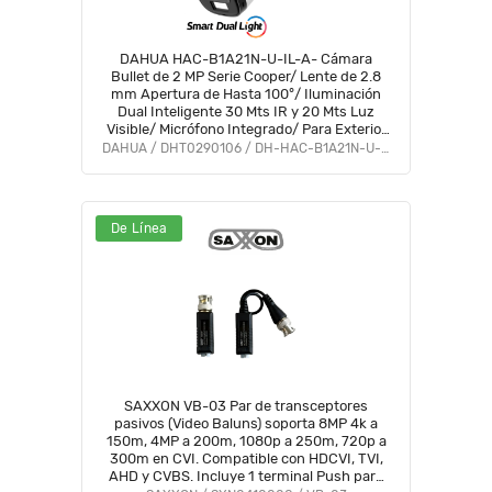
DAHUA HAC-B1A21N-U-IL-A- Cámara
Bullet de 2 MP Serie Cooper/ Lente de 2.8
mm Apertura de Hasta 100°/ Iluminación
Dual Inteligente 30 Mts IR y 20 Mts Luz
Visible/ Micrófono Integrado/ Para Exterior
IP67#LoNuevo #OD #CD #OIM
DAHUA / DHT0290106 / DH-HAC-B1A21N-U-IL-A
De Línea
SAXXON VB-03 Par de transceptores
pasivos (Video Baluns) soporta 8MP 4k a
150m, 4MP a 200m, 1080p a 250m, 720p a
300m en CVI. Compatible con HDCVI, TVI,
AHD y CVBS. Incluye 1 terminal Push para