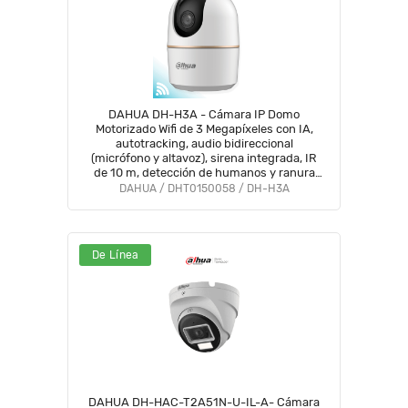
DAHUA DH-H3A - Cámara IP Domo
Motorizado Wifi de 3 Megapíxeles con IA,
autotracking, audio bidireccional
(micrófono y altavoz), sirena integrada, IR
de 10 m, detección de humanos y ranura
MicroSD #WiFiDahua #ANIVDICW
DAHUA / DHT0150058 / DH-H3A
De Línea
DAHUA DH-HAC-T2A51N-U-IL-A- Cámara