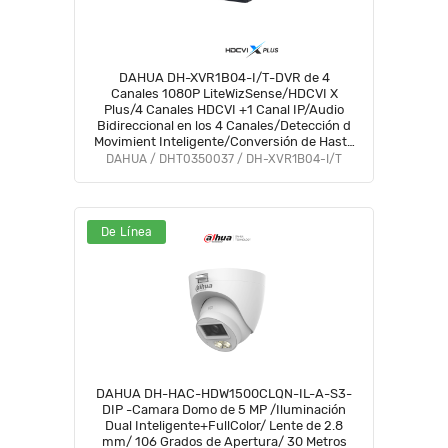
DAHUA DH-XVR1B04-I/T-DVR de 4
Canales 1080P LiteWizSense/HDCVI X
Plus/4 Canales HDCVI +1 Canal IP/Audio
Bidireccional en los 4 Canales/Detección d
Movimient Inteligente/Conversión de Hasta
5 Canals IP/Decodificación de Video Hasta
DAHUA / DHT0350037 / DH-XVR1B04-I/T
1080PLite#COD #OIM #BFCO
De Línea
DAHUA DH-HAC-HDW1500CLQN-IL-A-S3-
DIP -Camara Domo de 5 MP /Iluminación
Dual Inteligente+FullColor/ Lente de 2.8
mm/ 106 Grados de Apertura/ 30 Metros