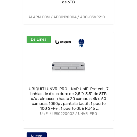
de 6TB
ALARM.COM / ADC0190004 / ADC-CSVR2108P-1x6TB
De Línea
UBIQUITI UNVR-PRO - NVR UniFi Protect , 7
bahías de disco duro de 2,5 "/ 3,5" de 8TB
c/u , almacena hasta 20 cámaras 4k o 60
cámaras 1080p , pantalla táctil , 1 puerto
10G SFP+ , 1 puerto GbE RJ45 ,
Configuración automatizada de RAID 1, 5 o
UniFi / UBI0220002 / UNVR-PRO
10 HDD.
Nuevo