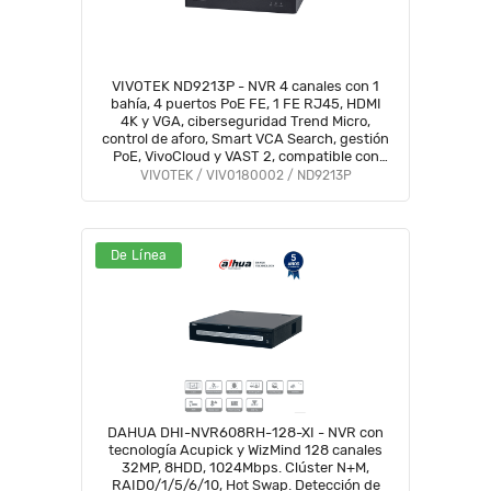
VIVOTEK ND9213P - NVR 4 canales con 1
bahía, 4 puertos PoE FE, 1 FE RJ45, HDMI
4K y VGA, ciberseguridad Trend Micro,
control de aforo, Smart VCA Search, gestión
PoE, VivoCloud y VAST 2, compatible con
NDAA y ONVIF. #V1
VIVOTEK / VIV0180002 / ND9213P
De Línea
DAHUA DHI-NVR608RH-128-XI - NVR con
tecnología Acupick y WizMind 128 canales
32MP, 8HDD, 1024Mbps. Clúster N+M,
RAID0/1/5/6/10, Hot Swap. Detección de