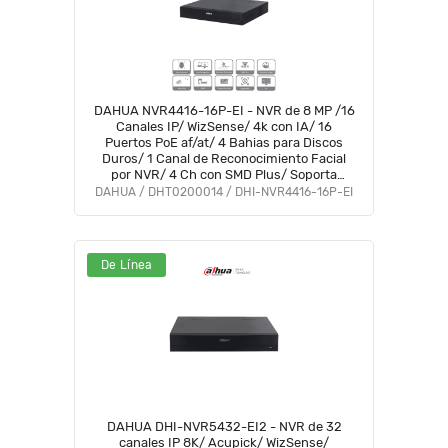
DAHUA NVR4416-16P-EI - NVR de 8 MP /16
Canales IP/ WizSense/ 4k con IA/ 16
Puertos PoE af/at/ 4 Bahias para Discos
Duros/ 1 Canal de Reconocimiento Facial
por NVR/ 4 Ch con SMD Plus/ Soporta
Cámaras con IA/ 10 Bases de Datos de
DAHUA / DHT0200014 / DHI-NVR4416-16P-EI
Rostros #NVF #IMD
De Línea
DAHUA DHI-NVR5432-EI2 - NVR de 32
canales IP 8K/ Acupick/ WizSense/