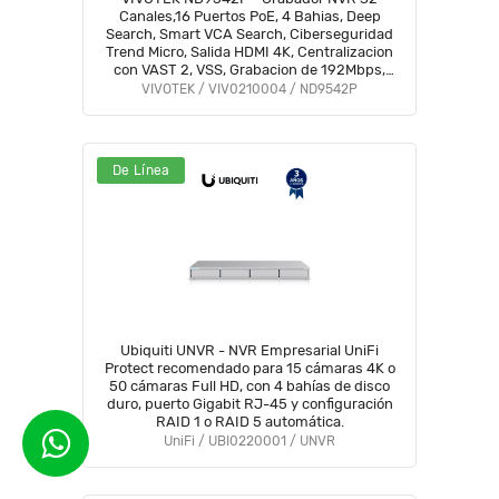
Canales,16 Puertos PoE, 4 Bahias, Deep
Search, Smart VCA Search, Ciberseguridad
Trend Micro, Salida HDMI 4K, Centralizacion
con VAST 2, VSS, Grabacion de 192Mbps,
Gestión PoE, ONVIF, NDAA #VTX
VIVOTEK / VIV0210004 / ND9542P
De Línea
Ubiquiti UNVR - NVR Empresarial UniFi
Protect recomendado para 15 cámaras 4K o
50 cámaras Full HD, con 4 bahías de disco
duro, puerto Gigabit RJ-45 y configuración
RAID 1 o RAID 5 automática.
UniFi / UBI0220001 / UNVR