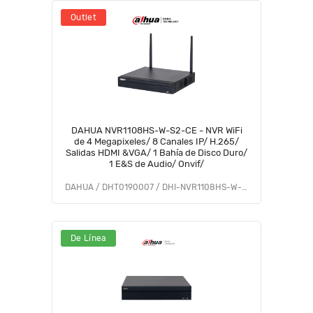
Outlet
DAHUA NVR1108HS-W-S2-CE - NVR WiFi
de 4 Megapixeles/ 8 Canales IP/ H.265/
Salidas HDMI &VGA/ 1 Bahía de Disco Duro/
1 E&S de Audio/ Onvif/
DAHUA / DHT0190007 / DHI-NVR1108HS-W-S2-CE
De Línea