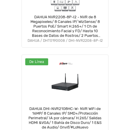
DAHUA NVR2208-8P-I2 - NVR de 8
Megapixeles/ 8 Canales IP/ WizSense/ 8
Puertos PoE/ Smart H.265+/ 1 Ch de
Reconocimiento Facial y FD/ Hasta 10
Bases de Datos de Rostros/ 2 Puertos
SATA/ SMD Plus/ Max. Decodificación de
DAHUA / DHT0190008 / DHI-NVR2208-8P-I2
6x1080p FPS/ Onvif/
De Línea
DAHUA DHI-NVR2108HC-W- NVR WiFi de
16MP/ 8 Canales IP/ SMD+/Protección
Perimetral/ IA por cámara/ H.265/ Salidas
HDMI &VGA/ 1 Bahía de Disco Duro/ 1 E&S
de Audio/ Onvif/#LoNuevo