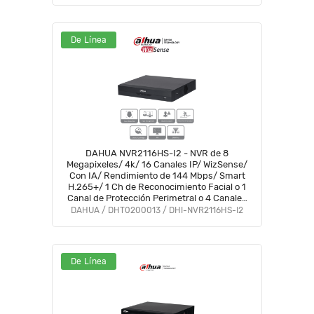
De Línea
DAHUA NVR2116HS-I2 - NVR de 8
Megapixeles/ 4k/ 16 Canales IP/ WizSense/
Con IA/ Rendimiento de 144 Mbps/ Smart
H.265+/ 1 Ch de Reconocimiento Facial o 1
Canal de Protección Perimetral o 4 Canales
de SMD/ 1 Puerto SATA 10 TB/ HDMI&VGA/
DAHUA / DHT0200013 / DHI-NVR2116HS-I2
Onvif/ #NVF
De Línea