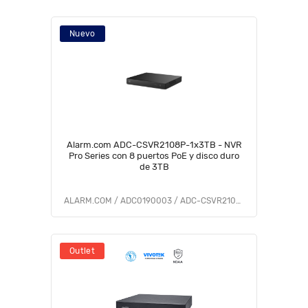
Nuevo
Alarm.com ADC-CSVR2108P-1x3TB - NVR
Pro Series con 8 puertos PoE y disco duro
de 3TB
ALARM.COM / ADC0190003 / ADC-CSVR2108P-1x3TB
Outlet