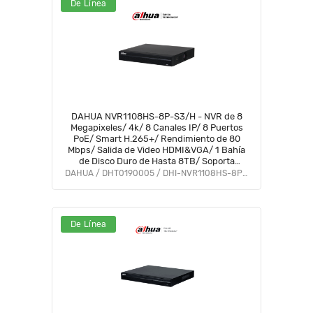
De Línea
DAHUA NVR1108HS-8P-S3/H - NVR de 8
Megapixeles/ 4k/ 8 Canales IP/ 8 Puertos
PoE/ Smart H.265+/ Rendimiento de 80
Mbps/ Salida de Video HDMI&VGA/ 1 Bahía
de Disco Duro de Hasta 8TB/ Soporta
Cámaras con Protocolo Onvif & RTSP/
DAHUA / DHT0190005 / DHI-NVR1108HS-8P-S3/H
De Línea