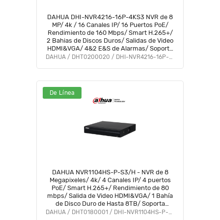
DAHUA DHI-NVR4216-16P-4KS3 NVR de 8
MP/ 4k / 16 Canales IP/ 16 Puertos PoE/
Rendimiento de 160 Mbps/ Smart H.265+/
2 Bahias de Discos Duros/ Salidas de Video
HDMI&VGA/ 4&2 E&S de Alarmas/ Soporta
cámaras WizSense/ H.265+/ 4 canales SMD
DAHUA / DHT0200020 / DHI-NVR4216-16P-4KS3
Plus/
De Línea
DAHUA NVR1104HS-P-S3/H - NVR de 8
Megapixeles/ 4k/ 4 Canales IP/ 4 puertos
PoE/ Smart H.265+/ Rendimiento de 80
mbps/ Salida de Video HDMI&VGA/ 1 Bahía
de Disco Duro de Hasta 8TB/ Soporta
Camaras con Protocolo Onvif & RTSP/
DAHUA / DHT0180001 / DHI-NVR1104HS-P-S3/H