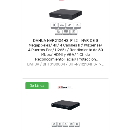
DAHUA NVR2104HS-P-I2 - NVR DE 8
Megapixeles/ 4k/ 4 Canales IP/ WizSense/
4 Puertos Poe/ H265+/ Rendimiento de 80
Mbps/ HDMI y VGA/ 1 Ch de
Reconocimiento Facial/ Protección
Perimetral/ SMD Plus/ 1 Bahía de Disco
DAHUA / DHT0180004 / DHI-NVR2104HS-P-I2
Duro de 10 TB/
De Línea