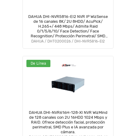
DAHUA DHI-NVR5816-EI2 NVR IP WizSense
de 16 canales 8K/ 2U 8HDD/ AcuPick/
H.265+/ 448 Mbps/ Admite Raid
0/1/5/6/10/ Face Detection/ Face
Recognition/ Protección Perimetral/ SMD
plus/ 8K HDMI output/ Soporta IA por
DAHUA / DHT0200026 / DHI-NVR5816-EI2
cámara/#LoNuevo
De Línea
DAHUA DHI-NVR616H-128-XI NVR WizMind
de 128 canales con 2U 16HDD 1024 Mbps y
RAID. Ofrece detección facial, protección
perimetral, SMD Plus e IA avanzada por
cámara.