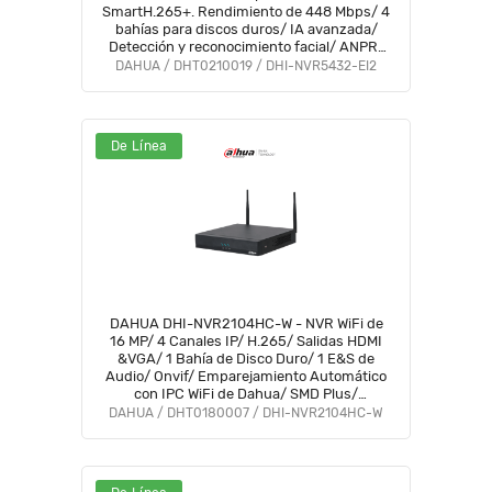
SmartH.265+. Rendimiento de 448 Mbps/ 4
bahías para discos duros/ IA avanzada/
Detección y reconocimiento facial/ ANPR/
SMD/ Detección de EPI/E/S de alarma y
DAHUA / DHT0210019 / DHI-NVR5432-EI2
audio/8K HDMI output/#LoNuevo
De Línea
DAHUA DHI-NVR2104HC-W - NVR WiFi de
16 MP/ 4 Canales IP/ H.265/ Salidas HDMI
&VGA/ 1 Bahía de Disco Duro/ 1 E&S de
Audio/ Onvif/ Emparejamiento Automático
con IPC WiFi de Dahua/ SMD Plus/
Protección perimetral #LoNuevo
DAHUA / DHT0180007 / DHI-NVR2104HC-W