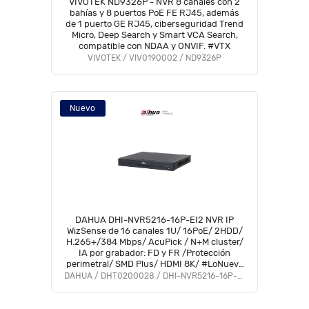
VIVOTEK ND9326P - NVR 8 canales con 2
bahías y 8 puertos PoE FE RJ45, además
de 1 puerto GE RJ45, ciberseguridad Trend
Micro, Deep Search y Smart VCA Search,
compatible con NDAA y ONVIF. #VTX
VIVOTEK / VIV0190002 / ND9326P
Nuevo
DAHUA DHI-NVR5216-16P-EI2 NVR IP
WizSense de 16 canales 1U/ 16PoE/ 2HDD/
H.265+/384 Mbps/ AcuPick / N+M cluster/
IA por grabador: FD y FR /Protección
perimetral/ SMD Plus/ HDMI 8K/ #LoNuevo
#NPAIP
DAHUA / DHT0200028 / DHI-NVR5216-16P-EI2