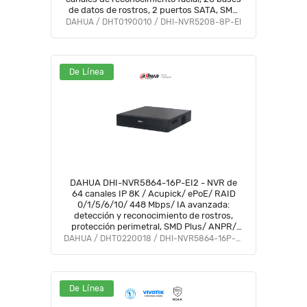
de datos de rostros, 2 puertos SATA, SMD
Plus y compatibilidad Onvif.
DAHUA / DHT0190010 / DHI-NVR5208-8P-EI
De Línea
DAHUA DHI-NVR5864-16P-EI2 - NVR de
64 canales IP 8K / Acupick/ ePoE/ RAID
0/1/5/6/10/ 448 Mbps/ IA avanzada:
detección y reconocimiento de rostros,
protección perimetral, SMD Plus/ ANPR/
Conteo de personas/ 2U/ 8K HDMI
DAHUA / DHT0220018 / DHI-NVR5864-16P-EI2
output/#LoNuevo
De Línea