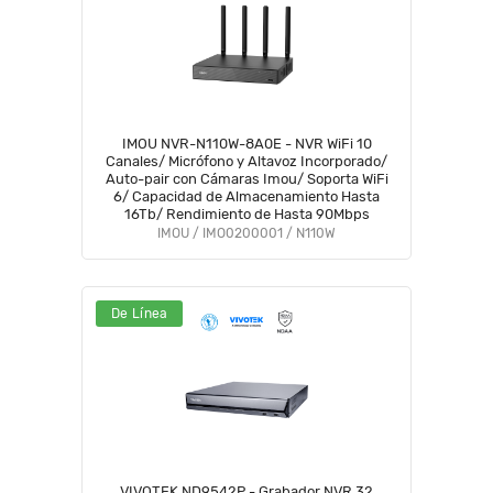
IMOU NVR-N110W-8A0E - NVR WiFi 10
Canales/ Micrófono y Altavoz Incorporado/
Auto-pair con Cámaras Imou/ Soporta WiFi
6/ Capacidad de Almacenamiento Hasta
16Tb/ Rendimiento de Hasta 90Mbps
IMOU / IMO0200001 / N110W
De Línea
VIVOTEK ND9542P - Grabador NVR 32