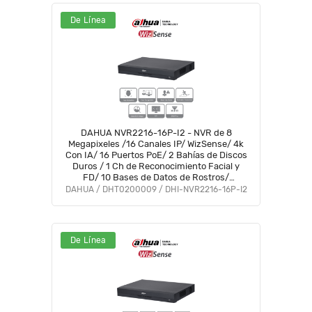
De Línea
DAHUA NVR2216-16P-I2 - NVR de 8
Megapixeles /16 Canales IP/ WizSense/ 4k
Con IA/ 16 Puertos PoE/ 2 Bahías de Discos
Duros / 1 Ch de Reconocimiento Facial y
FD/ 10 Bases de Datos de Rostros/
H.265+/ SMD Plus/ Soporta Camaras con
DAHUA / DHT0200009 / DHI-NVR2216-16P-I2
IA/ #NVF
De Línea