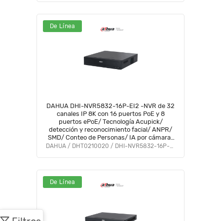
De Línea
DAHUA DHI-NVR5832-16P-EI2 -NVR de 32
canales IP 8K con 16 puertos PoE y 8
puertos ePoE/ Tecnología Acupick/
detección y reconocimiento facial/ ANPR/
SMD/ Conteo de Personas/ IA por cámara/
8HDD/ RAID 0/1/5/6/10/ 448 Mbps/8K
DAHUA / DHT0210020 / DHI-NVR5832-16P-EI2
HDMI output/ #LoNuevo
De Línea