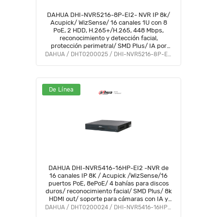
DAHUA DHI-NVR5216-8P-EI2- NVR IP 8k/
Acupick/ WizSense/ 16 canales 1U con 8
PoE, 2 HDD, H.265+/H.265, 448 Mbps,
reconocimiento y detección facial,
protección perimetral/ SMD Plus/ IA por
cámara/ ANPR/ mapa de calor/8K HDMI
DAHUA / DHT0200025 / DHI-NVR5216-8P-EI2
output/ #LoNuevo
De Línea
DAHUA DHI-NVR5416-16HP-EI2 -NVR de
16 canales IP 8K / Acupick /WizSense/16
puertos PoE, 8ePoE/ 4 bahías para discos
duros/ reconocimiento facial/ SMD Plus/ 8k
HDMI out/ soporte para cámaras con IA y
protección perimetral #IMD#LoNuevo
DAHUA / DHT0200024 / DHI-NVR5416-16HP-EI2