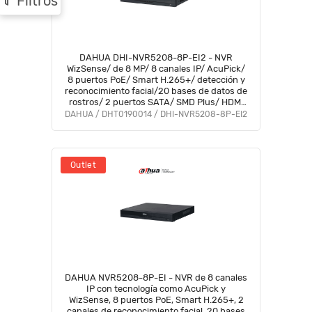
Filtros
DAHUA DHI-NVR5208-8P-EI2 - NVR
WizSense/ de 8 MP/ 8 canales IP/ AcuPick/
8 puertos PoE/ Smart H.265+/ detección y
reconocimiento facial/20 bases de datos de
rostros/ 2 puertos SATA/ SMD Plus/ HDMI
8K/ IA por Cámara (ANPR, Conteo de
DAHUA / DHT0190014 / DHI-NVR5208-8P-EI2
personas, PPE)#LoNuevo
Outlet
DAHUA NVR5208-8P-EI - NVR de 8 canales
IP con tecnología como AcuPick y
WizSense, 8 puertos PoE, Smart H.265+, 2
canales de reconocimiento facial, 20 bases