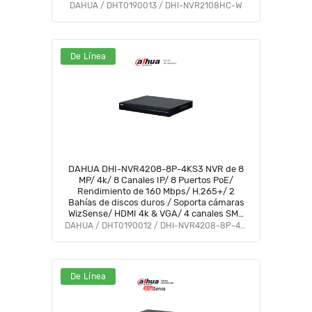
DAHUA / DHT0190013 / DHI-NVR2108HC-W
De Línea
DAHUA DHI-NVR4208-8P-4KS3 NVR de 8
MP/ 4k/ 8 Canales IP/ 8 Puertos PoE/
Rendimiento de 160 Mbps/ H.265+/ 2
Bahías de discos duros / Soporta cámaras
WizSense/ HDMI 4k & VGA/ 4 canales SMD
Plus/ E&S de Alarma/ #HotSaleDH
DAHUA / DHT0190012 / DHI-NVR4208-8P-4KS3
De Línea