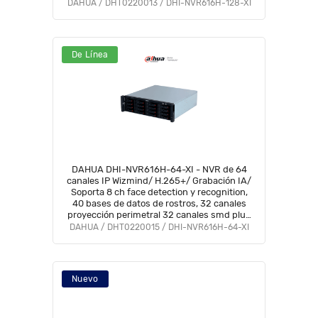
DAHUA / DHT0220013 / DHI-NVR616H-128-XI
De Línea
DAHUA DHI-NVR616H-64-XI - NVR de 64
canales IP Wizmind/ H.265+/ Grabación IA/
Soporta 8 ch face detection y recognition,
40 bases de datos de rostros, 32 canales
proyección perimetral 32 canales smd plus
#NPAIP
DAHUA / DHT0220015 / DHI-NVR616H-64-XI
Nuevo