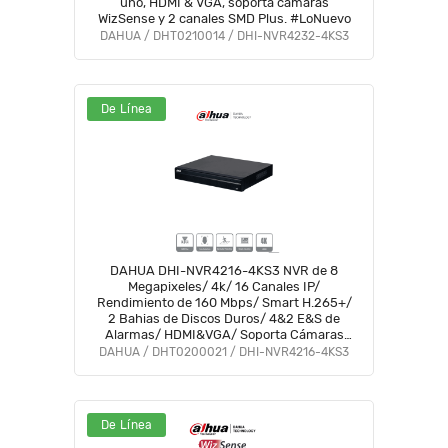
uno, HDMI & VGA, soporta cámaras
WizSense y 2 canales SMD Plus. #LoNuevo
DAHUA / DHT0210014 / DHI-NVR4232-4KS3
De Línea
DAHUA DHI-NVR4216-4KS3 NVR de 8
Megapixeles/ 4k/ 16 Canales IP/
Rendimiento de 160 Mbps/ Smart H.265+/
2 Bahias de Discos Duros/ 4&2 E&S de
Alarmas/ HDMI&VGA/ Soporta Cámaras
WizSense/ 4 canales SMD Plus
DAHUA / DHT0200021 / DHI-NVR4216-4KS3
De Línea