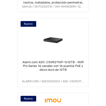
rostros, metadatos, protección perimetral,
SMD Plus, y soporte IA por cámara.
DAHUA / DHT0220010 / DHI-NVR608RH-128-XI
Nuevo
Alarm.com ADC-CSVR2116P-1x12TB - NVR
Pro Series 16 canales con 16 puertos PoE y
disco duro de 12TB
ALARM.COM / ADC0200002 / ADC-CSVR2116P-1x12TB
Nuevo