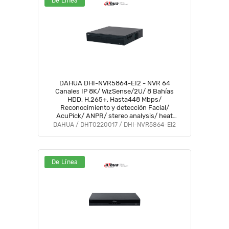
De Línea
DAHUA DHI-NVR5864-EI2 - NVR 64
Canales IP 8K/ WizSense/2U/ 8 Bahías
HDD, H.265+, Hasta448 Mbps/
Reconocimiento y detección Facial/
AcuPick/ ANPR/ stereo analysis/ heat
map/ Conteo de personas/ Metadatos/
DAHUA / DHT0220017 / DHI-NVR5864-EI2
SMD Plus/PPE /8K HDMI output/ #LoNuevo
De Línea