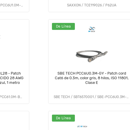
SBE TECH / SBT2840001 / SBE-PCC6U1.0M-GY
SAXXON / TCE119026 / P62UA
De Línea
L28 - Patch
SBE TECH PCC6U0.3M-GY - Patch cord
UCIDO 28 AWG
Cat6 de 0.3m, color gris, 8 hilos, ISO 11801,
zul, 1 metro
Clase E
SBE TECH / SBT6470001 / SBE-PCC61.0M-BL28
SBE TECH / SBT6570001 / SBE-PCC6U0.3M-GY
De Línea