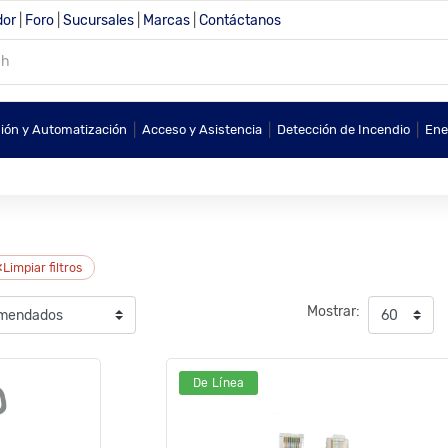
dor
|
Foro
|
Sucursales
|
Marcas
|
Contáctanos
|
|
|
sión y Automatización
Acceso y Asistencia
Detección de Incendio
Ene
×
Limpiar filtros
Mostrar:
De Línea