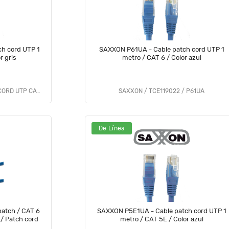
h cord UTP 1
SAXXON P61UA - Cable patch cord UTP 1
r gris
metro / CAT 6 / Color azul
SAXXON / TCE119009 / PATCH CORD UTP CAT 5E 3FT GRAY
SAXXON / TCE119022 / P61UA
De Línea
atch / CAT 6
SAXXON P5E1UA - Cable patch cord UTP 1
l / Patch cord
metro / CAT 5E / Color azul