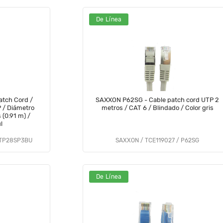
De Línea
tch Cord /
SAXXON P62SG - Cable patch cord UTP 2
 / Diámetro
metros / CAT 6 / Blindado / Color gris
(0.91 m) /
l
UTP28SP3BU
SAXXON / TCE119027 / P62SG
De Línea