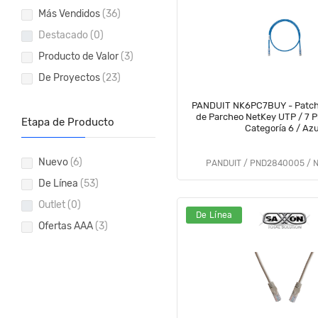
Más Vendidos
(36)
Destacado
(0)
Producto de Valor
(3)
De Proyectos
(23)
PANDUIT NK6PC7BUY - Patch Cord 
de Parcheo NetKey UTP / 7 Pi
Etapa de Producto
Categoría 6 / Azu
Nuevo
(6)
PANDUIT / PND2840005 / 
De Línea
(53)
Outlet
(0)
De Línea
Ofertas AAA
(3)