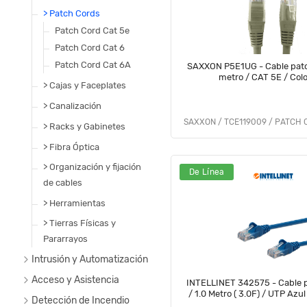
> Patch Cords
Patch Cord Cat 5e
Patch Cord Cat 6
Patch Cord Cat 6A
SAXXON P5E1UG - Cable patc
metro / CAT 5E / Colo
> Cajas y Faceplates
> Canalización
> Racks y Gabinetes
> Fibra Óptica
> Organización y fijación
De Línea
de cables
> Herramientas
> Tierras Físicas y
Pararrayos
Intrusión y Automatización
Acceso y Asistencia
INTELLINET 342575 - Cable p
/ 1.0 Metro ( 3.0F) / UTP Azu
Detección de Incendio