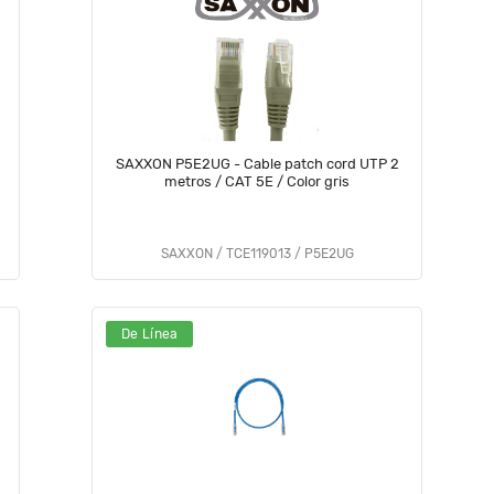
SAXXON P5E2UG - Cable patch cord UTP 2
metros / CAT 5E / Color gris
SAXXON / TCE119013 / P5E2UG
De Línea