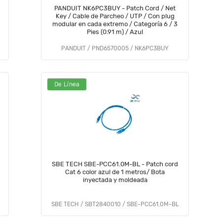
PANDUIT NK6PC3BUY - Patch Cord / Net
Key / Cable de Parcheo / UTP / Con plug
modular en cada extremo / Categoría 6 / 3
Pies (0.91 m) / Azul
PANDUIT / PND6570005 / NK6PC3BUY
De Línea
SBE TECH SBE-PCC61.0M-BL - Patch cord
Cat 6 color azul de 1 metros/ Bota
inyectada y moldeada
SBE TECH / SBT2840010 / SBE-PCC61.0M-BL