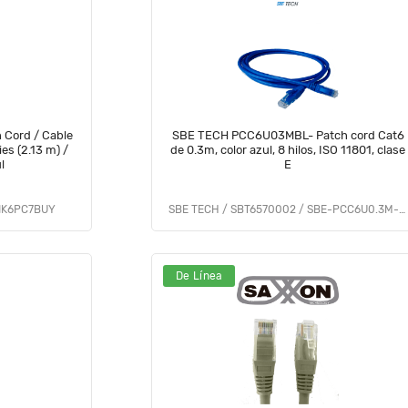
/ Cable
SBE TECH PCC6U03MBL- Patch cord Cat6
es (2.13 m) /
de 0.3m, color azul, 8 hilos, ISO 11801, clase
l
E
NK6PC7BUY
SBE TECH / SBT6570002 / SBE-PCC6U0.3M-BL
De Línea