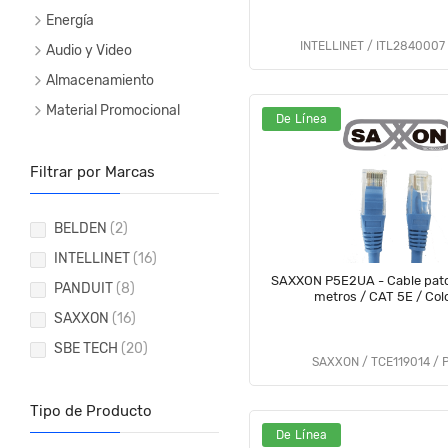
Energía
INTELLINET / ITL2840007
Audio y Video
Almacenamiento
Material Promocional
De Línea
Filtrar por Marcas
BELDEN
(2)
INTELLINET
(16)
SAXXON P5E2UA - Cable patc
PANDUIT
(8)
metros / CAT 5E / Colo
SAXXON
(16)
SBE TECH
(20)
SAXXON / TCE119014 / 
Tipo de Producto
De Línea