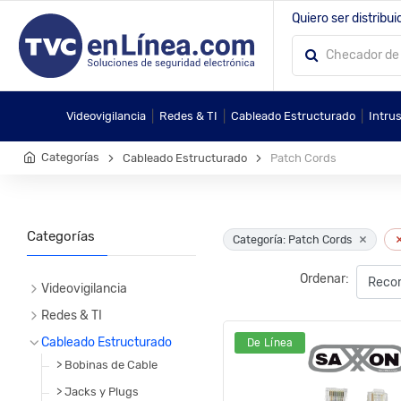
Quiero ser distribui
|
|
|
Videovigilancia
Redes & TI
Cableado Estructurado
Intru
Categorías
Cableado Estructurado
Patch Cords
Categorías
×
Categoría: Patch Cords
Ordenar:
Videovigilancia
Redes & TI
Cableado Estructurado
De Línea
> Bobinas de Cable
> Jacks y Plugs