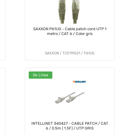
SAXXON P61UG - Cable patch cord UTP 1
metro / CAT 6 / Color gris
SAXXON / TCE119021 / P61UG
De Línea
INTELLINET 340427 - CABLE PATCH / CAT
6 / 0.5m ( 1.5F) / UTP GRIS