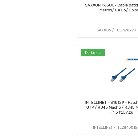
SAXXON P63UG- Cable patch
Metros/ CAT 6/ Color
SAXXON / TCE119029 /
De Línea
INTELLINET - 318129 - Patch
UTP / RJ45 Macho / RJ45 M
(1.5 ft.), Azul
INTELLINET / ITL2840015 