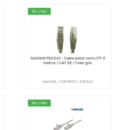
De Línea
SAXXON P5E3UG - Cable patch cord UTP 3
metros / CAT 5E / Color gris
SAXXON / TCE119017 / P5E3UG
De Línea