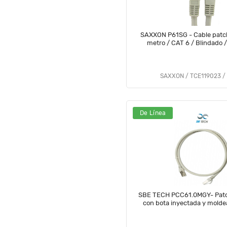
SAXXON P61SG - Cable patc
metro / CAT 6 / Blindado /
SAXXON / TCE119023 /
De Línea
SBE TECH PCC61.0MGY- Patc
con bota inyectada y molde