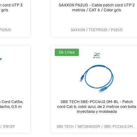
 cord UTP 3
SAXXON P62UG - Cable patch cord UTP 2
 gris
metros / CAT 6 / Color gris
 P63UG
SAXXON / TCE119025 / P62UG
De Línea
 Cord Cat5e,
SBE TECH SBE-PCC6U2.0M-BL - Patch
acho, 0.5 m
cord Cat 6, color azul, de 2 metros con bota
inyectada y moldeada
/ 318129
SBE TECH / SBT2840009 / SBE-PCC6U2.0M-BL