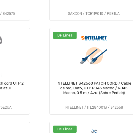
 / 342575
SAXXON / TCE119010 / P5E1UA
De Línea
h cord UTP 2
INTELLINET 342568 PATCH CORD / Cable
r azul
de red, Cat6, UTP RJ45 Macho / RJ45
Macho, 0.5 m / Azul (Sobre Pedido)
P5E2UA
INTELLINET / ITL2840013 / 342568
De Línea