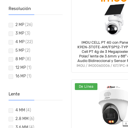
Resolución
2 MP
(26)
3 MP
(3)
4 MP
(22)
IMOU CELL PT 4G con Panel
K9EN-3T0TE-AM/FSP12-TYPE
5 MP
(2)
Cell PT 4g de 3 Megapixele
Polar/ lente de 3.6mm y 88° 
8 MP
(8)
Audio Bidireccional y Sensor 
para Seguridad Avanzada
12 MP
(1)
#AGOIM
16 MP
(1)
De Línea
Lente
4 MM
(4)
2.8 MM
(6)
3.6 MM
(4)