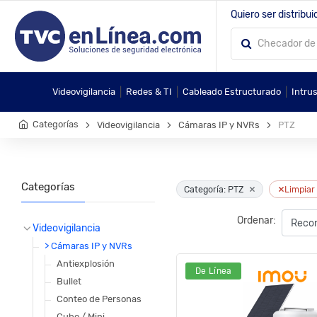
Quiero ser distribui
|
|
|
Videovigilancia
Redes & TI
Cableado Estructurado
Intru
Categorías
Videovigilancia
Cámaras IP y NVRs
PTZ
Categorías
×
×
Categoría: PTZ
Limpiar 
Ordenar:
Videovigilancia
> Cámaras IP y NVRs
Antiexplosión
De Línea
Bullet
Conteo de Personas
Cubo / Mini