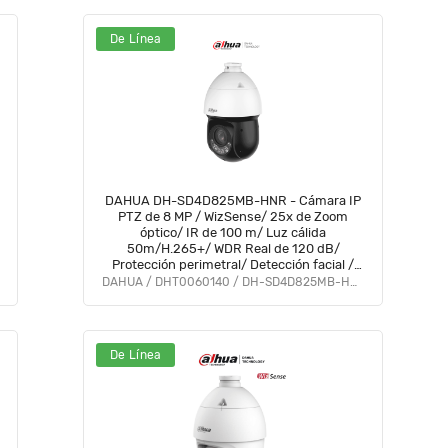
De Línea
DAHUA DH-SD4D825MB-HNR - Cámara IP
PTZ de 8 MP / WizSense/ 25x de Zoom
óptico/ IR de 100 m/ Luz cálida
50m/H.265+/ WDR Real de 120 dB/
Protección perimetral/ Detección facial /
SMD 4.0/ Ranura para MicroSD/ IP67/ E&S
DAHUA / DHT0060140 / DH-SD4D825MB-HNR
de Alarma y Audio/
De Línea