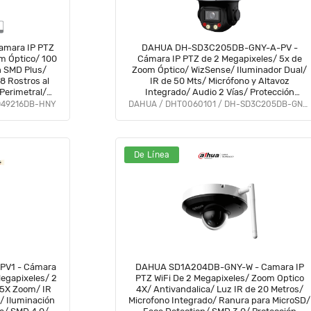
mara IP PTZ
DAHUA DH-SD3C205DB-GNY-A-PV -
m Óptico/ 100
Cámara IP PTZ de 2 Megapixeles/ 5x de
n SMD Plus/
Zoom Óptico/ WizSense/ Iluminador Dual/
8 Rostros al
IR de 50 Mts/ Micrófono y Altavoz
Perimetral/
Integrado/ Audio 2 Vías/ Protección
 Ranura para
Perimetral/ Disuasión Activa/ 1 Led de Luz
D49216DB-HNY
DAHUA / DHT0060101 / DH-SD3C205DB-GNY-A-PV
 #IPMC
Blanca/ IP66/ PoE/
De Línea
V1 - Cámara
DAHUA SD1A204DB-GNY-W - Camara IP
Megapixeles/ 2
PTZ WiFi De 2 Megapixeles/ Zoom Optico
25X Zoom/ IR
4X/ Antivandalica/ Luz IR de 20 Metros/
ón
Microfono Integrado/ Ranura para MicroSD/