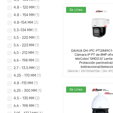
4.8 - 120 MM
(1)
De Línea
4.8 - 154 MM
(1)
4.8–154 MM
(2)
5.3–134 MM
(1)
5.5 - 220 MM
(1)
5.6 - 223 MM
(1)
DAHUA DH-IPC-PT2849C1
6.5 - 212 MM
(1)
Cámara IP PT de 8MP ofrece visión
WizColor/ SMD3.0/ Lent
6.6 - 198 MM
(5)
Protección perimetral/
bidireccional/detecci
2.7 - 13.5 MM
(2)
humanos/Protección Perim
Tracking Lite/ranura MicroS
4.25 - 170 MM
(1)
4.8 –115 MM
(1)
De Línea
6.25 - 300 MM
(1)
4.5 – 135 MM
(2)
6.6 – 198 MM
(1)