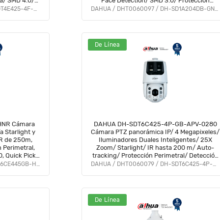
va/ SMD 4.0/
Face Detection/ SMD 3.0/ Protección
arma y Audio/
IP66/IK08/ #DAV #HotSaleDH #WHS
DAHUA / DHT0060082 / DH-SDT4E425-4F-GB-A-PV1
DAHUA / DHT0060097 / DH-SD1A204DB-GNY-W
#PCQ2
De Línea
NR Cámara
DAHUA DH-SDT6C425-4P-GB-APV-0280
 Starlight y
Cámara PTZ panorámica IP/ 4 Megapixeles/
IR de 250m,
Iluminadores Duales Inteligentes/ 25X
 Perimetral,
Zoom/ Starlight/ IR hasta 200 m/ Auto-
, Quick Pick,
tracking/ Protección Perimetral/ Detección
 IK10.
Facial/ IP66/ Disuasión Activa/ Sirena y
DAHUA / DHT0060059 / DH-SD6CE445GB-HNR
DAHUA / DHT0060079 / DH-SDT6C425-4P-GB-APV-0280
Estrobo
De Línea