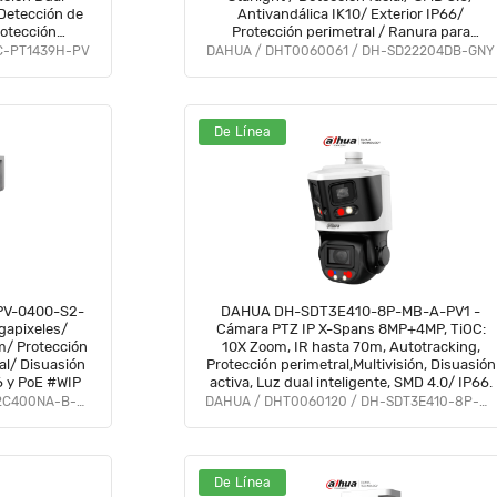
 Detección de
Antivandálica IK10/ Exterior IP66/
otección
Protección perimetral / Ranura para
iva/ PoE/
MicroSD/ PoE/ #HL
C-PT1439H-PV
DAHUA / DHT0060061 / DH-SD22204DB-GNY
 #PIP
De Línea
V-0400-S2-
DAHUA DH-SDT3E410-8P-MB-A-PV1 -
Cámara PTZ IP X-Spans 8MP+4MP, TiOC:
m/ Protección
10X Zoom, IR hasta 70m, Autotracking,
al/ Disuasión
Protección perimetral,Multivisión, Disuasión
6 y PoE #WIP
activa, Luz dual inteligente, SMD 4.0/ IP66.
DAHUA / DHT0060121 / DH-SD2C400NA-B-PV-PRO
DAHUA / DHT0060120 / DH-SDT3E410-8P-MB-A-PV1
De Línea