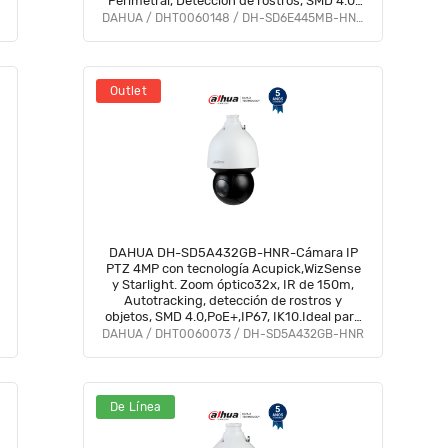
Perimetral, Detección de rostros, SMD 4.0,
Quick Pick, certificaciones IP67 e IK10.
DAHUA / DHT0060148 / DH-SD6E445MB-HNR-A-PV1
#LoNuevo
Outlet
DAHUA DH-SD5A432GB-HNR-Cámara IP
PTZ 4MP con tecnología Acupick,WizSense
y Starlight. Zoom óptico32x, IR de 150m,
Autotracking, detección de rostros y
objetos, SMD 4.0,PoE+,IP67, IK10.Ideal para
vigilancia avanzada con alta precisión
DAHUA / DHT0060073 / DH-SD5A432GB-HNR
#MCI2 #IPMC
De Línea