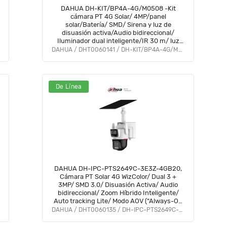
DAHUA DH-KIT/BP4A-4G/M0508 -Kit
cámara PT 4G Solar/ 4MP/panel
solar/Batería/ SMD/ Sirena y luz de
disuasión activa/Audio bidireccional/
Iluminador dual inteligente/IR 30 m/ luz
cálida 20m/ Modo AOV(vídeo siempre
DAHUA / DHT0060141 / DH-KIT/BP4A-4G/M0508
activo)/ Ranura para Micro SD/IP66/ #SD
De Línea
DAHUA DH-IPC-PTS2649C-3E3Z-4GB20,
Cámara PT Solar 4G WizColor/ Dual 3 +
3MP/ SMD 3.0/ Disuasión Activa/ Audio
bidireccional/ Zoom Híbrido Inteligente/
Auto tracking Lite/ Modo AOV (“Always-On
Video”)/ IP 66/ Ranura Micro SD/ #CWD
DAHUA / DHT0060135 / DH-IPC-PTS2649C-3E3Z-4GB20
#SD