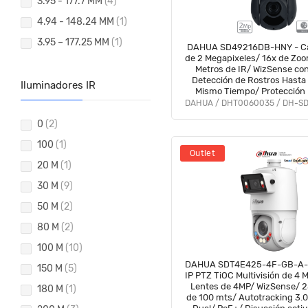
3.95 - 177.7 MM
(4)
4.94 - 148.24 MM
(1)
3.95 – 177.25 MM
(1)
DAHUA SD49216DB-HNY - Ca
de 2 Megapixeles/ 16x de Zoo
Metros de IR/ WizSense co
Detección de Rostros Hasta 
Iluminadores IR
Mismo Tiempo/ Protección 
H.265/ WDR Real de 120 dB/
DAHUA / DHT0060035 / DH-S
MicroSD/#MCI2 #DA5
0
(2)
100
(1)
Outlet
20 M
(1)
30 M
(9)
50 M
(2)
80 M
(2)
100 M
(10)
DAHUA SDT4E425-4F-GB-A-P
150 M
(5)
IP PTZ TiOC Multivisión de 4 
Lentes de 4MP/ WizSense/ 
180 M
(1)
de 100 mts/ Autotracking 3.0/ Iluminaci