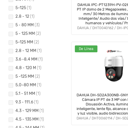
DAHUA IPC-PT1239H-PV-028
5–125
(1)
PT IP domo de 2 Megapixeles 
mm/ 30 Metros de Ilumina
2.8 - 12
(1)
Inteligente/ Audio dos vías/
humanos y vehículos/ Pr
5 - 80 MM
(3)
Perimetral/ Disuasión act
DAHUA / DHT0040162 / DH-IP
IP66/#LoNuevo #CIP
5 - 125 MM
(2)
5–125 MM
(2)
De Línea
2.8 - 12 MM
(1)
3.6 -8.4 MM
(1)
4.8 - 120 M
(1)
5 –125 MM
(2)
5.0–80 MM
(1)
5.1 - 51 MM
(1)
DAHUA DH-SD2A300NB-GNY-
Cámara IP PT de 3 MP con F
9.3 - 111.6
(1)
Disuasión Activa, ilumin
inteligente, lente fijo, alcanc
4.3 - 129 MM
(1)
y luz visible, audio bidireccio
IP66, PoE y ranura para
4.5 - 135 MM
(1)
4.5 - 144 MM
(1)