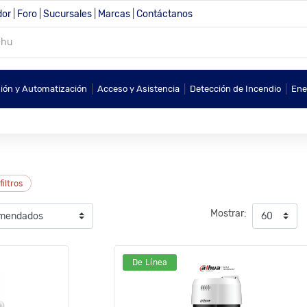
dor
|
Foro
|
Sucursales
|
Marcas
|
Contáctanos
|
|
|
sión y Automatización
Acceso y Asistencia
Detección de Incendio
Ene
filtros
Mostrar:
De Línea