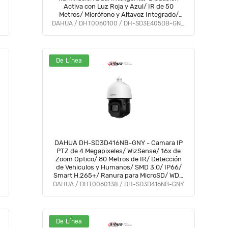
Activa con Luz Roja y Azul/ IR de 50
Metros/ Micrófono y Altavoz Integrado/
Audio 2 Vías/ Ranura para MicroSD/ IP66/
DAHUA / DHT0060100 / DH-SD3E405DB-GNY-A-PV1
PoE
De Línea
DAHUA DH-SD3D416NB-GNY - Camara IP
PTZ de 4 Megapixeles/ WizSense/ 16x de
Zoom Optico/ 80 Metros de IR/ Detección
de Vehiculos y Humanos/ SMD 3.0/ IP66/
Smart H.265+/ Ranura para MicroSD/ WDR
Real de 120 dB/#LDIC10
DAHUA / DHT0060138 / DH-SD3D416NB-GNY
De Línea