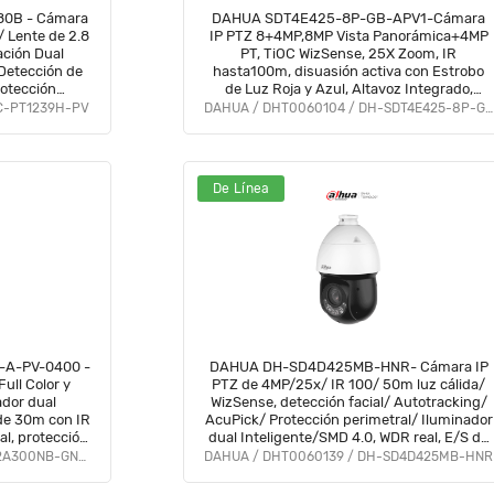
0B - Cámara
DAHUA SDT4E425-8P-GB-APV1-Cámara
/ Lente de 2.8
IP PTZ 8+4MP,8MP Vista Panorámica+4MP
ción Dual
PT, TiOC WizSense, 25X Zoom, IR
 Detección de
hasta100m, disuasión activa con Estrobo
otección
de Luz Roja y Azul, Altavoz Integrado,
iva/ PoE/
protección perimetral, Iluminador dual
C-PT1239H-PV
DAHUA / DHT0060104 / DH-SDT4E425-8P-GB-APV1
 #PIP
inteligent, IP66#ILDDAFE
De Línea
A-PV-0400 -
DAHUA DH-SD4D425MB-HNR- Cámara IP
ull Color y
PTZ de 4MP/25x/ IR 100/ 50m luz cálida/
ador dual
WizSense, detección facial/ Autotracking/
e de 30m con IR
AcuPick/ Protección perimetral/ Iluminador
nal, protección
dual Inteligente/SMD 4.0, WDR real, E/S de
 microSD.
audio y alarmas/ ranura MicroSD/
DAHUA / DHT0060114 / DH-SD2A300NB-GNY-A-PV
DAHUA / DHT0060139 / DH-SD4D425MB-HNR
IP67/PoE/