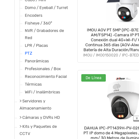
Domo / Eyeball / Turret
Encoders
Fisheye / 360°
IMOU AOV PT 5MP (IPC-B7
NVR / Grabadores de
AM/FSP14) -Camara IP PT
Red
Conexión dual 4G+Wi-Fi/ 
Continua 365 días (AOV-Alw
LPR / Placas
Batería de Alta Duración/Ran
PTZ
SD 512GB/Incluye Panel Sola
humana y Vehículos/ 
Panorámicas
Profesionales / Box
Reconocimiento Facial
De Línea
Térmicas
WiFi / Inalámbricas
> Servidores y
Almacenamiento
> Cámaras y DVRs HD
> Kits y Paquetes de
DAHUA IPC-PT1439H-PV-028
PT IP domo de 4 Megapixeles 
CCTV
mm/ 30 Metros de Ilumina