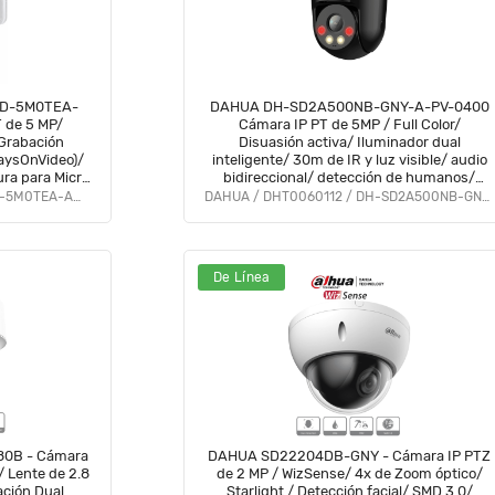
ED-5M0TEA-
DAHUA DH-SD2A500NB-GNY-A-PV-0400
 de 5 MP/
Cámara IP PT de 5MP / Full Color/
Grabación
Disuasión activa/ Iluminador dual
aysOnVideo)/
inteligente/ 30m de IR y luz visible/ audio
ura para Micro
bidireccional/ detección de humanos/
r/ Detección
ranura MicroSD/ IP66 y PoE.
IMOU / IMO0150020 / IPC-B7ED-5M0TEA-AM/FSP14
DAHUA / DHT0060112 / DH-SD2A500NB-GNY-A-PV
#JLIMOU
De Línea
0B - Cámara
DAHUA SD22204DB-GNY - Cámara IP PTZ
/ Lente de 2.8
de 2 MP / WizSense/ 4x de Zoom óptico/
ción Dual
Starlight / Detección facial/ SMD 3.0/