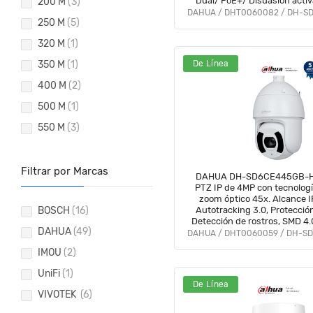
Dual/ PoE+/ Disuasión acti
200 M
(3)
Quick Pick/ IP66/ E&S de Al
250 M
(5)
320 M
(1)
350 M
(1)
De Línea
400 M
(2)
500 M
(1)
550 M
(3)
Filtrar por Marcas
DAHUA DH-SD6CE445GB-H
PTZ IP de 4MP con tecnología
zoom óptico 45x. Alcance 
BOSCH
(16)
Autotracking 3.0, Protección
Detección de rostros, SMD 4.0
DAHUA
(49)
certificaciones IP67 e
IMOU
(2)
UniFi
(1)
De Línea
VIVOTEK
(6)