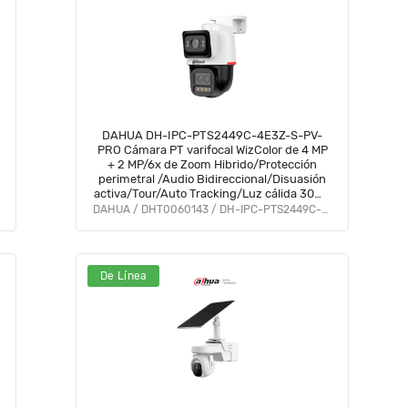
DAHUA DH-IPC-PTS2449C-4E3Z-S-PV-
PRO Cámara PT varifocal WizColor de 4 MP
+ 2 MP/6x de Zoom Hibrido/Protección
perimetral /Audio Bidireccional/Disuasión
activa/Tour/Auto Tracking/Luz cálida 30m-
PT 50m/Lente fija:112°/Lente
DAHUA / DHT0060143 / DH-IPC-PTS2449C-4E3Z-S-PV-PRO
PT:81.5°/SMD3.0/PoE/#LoNuevo
De Línea