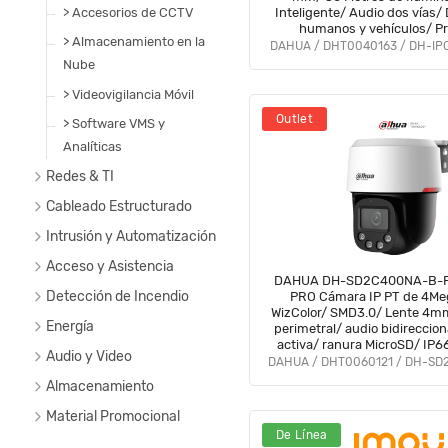
> Accesorios de CCTV
Inteligente/ Audio dos vías/
humanos y vehículos/ Pr
> Almacenamiento en la
Perimetral/ Disuasión act
DAHUA / DHT0040163 / DH-IP
IP66/#LoNuevo #CIP
Nube
> Videovigilancia Móvil
Outlet
> Software VMS y
Analíticas
Redes & TI
Cableado Estructurado
Intrusión y Automatización
Acceso y Asistencia
DAHUA DH-SD2C400NA-B-P
Detección de Incendio
PRO Cámara IP PT de 4Megapixeles/
WizColor/ SMD3.0/ Lente 4m
Energía
perimetral/ audio bidireccion
activa/ ranura MicroSD/ IP6
Audio y Video
Almacenamiento
Material Promocional
De Línea