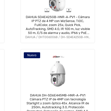
DAHUA SD4E425GB-HNR-A-PV1 - Cámara
IP PTZ de 4 MP con WizSense, TiOC,
FullColor, zoom 25x, Quick Pick,
AutoTracking, SMD 4.0, IR 100 m, luz visible
50 m, E/S de alarma y audio, IP66 y PoE.
Tecnología avanzada para tu seguridad
DAHUA / DHT0060068 / DH-SD4E425GB-HNR-A-PV1
#HL #FULLC #IMD
Nuevo
DAHUA DH-SD6E445MB-HNR-A-PV1
Cámara PTZ IP de 4MP con tecnología
Starlight y zoom óptico 45x. Alcance IR de
250m, Autotracking 3.0, Protección