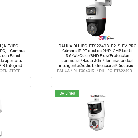
 ( KIT/IPC-
DAHUA DH-IPC-PTS2249B-E2-S-PV-PRO
C) - Cámara
Cámara IP PT dual de 2MP+2MP Lente
s con Panel
3.6/WizColor/SMD Plus/Protección
de apertura/
perimetral/Hasta 30m/Iluminador dual
PIR Integrado
inteligente/Audio bidireccional/Disuasión
. #LoNuevo
activa d luz y sonido/Ranura microSD/PoE
IMOU / IMO0060006 / KIT/IPC-K9EN-3T0TE-AM/FSP12-TYPEC
DAHUA / DHT0060131 / DH-IPC-PTS2249B-E2-S-PV-PRO
IP66 #DWIZ #WIP #PIP #CWD #PCQ2
De Línea