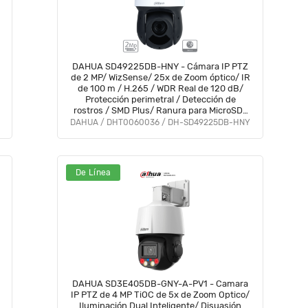
DAHUA SD49225DB-HNY - Cámara IP PTZ
de 2 MP/ WizSense/ 25x de Zoom óptico/ IR
de 100 m / H.265 / WDR Real de 120 dB/
Protección perimetral / Detección de
rostros / SMD Plus/ Ranura para MicroSD/
IP66/ PoE/ E&S de alarma y audio #HL
DAHUA / DHT0060036 / DH-SD49225DB-HNY
#MCI2 #IPMC
De Línea
DAHUA SD3E405DB-GNY-A-PV1 - Camara
IP PTZ de 4 MP TiOC de 5x de Zoom Optico/
Iluminación Dual Inteligente/ Disuasión