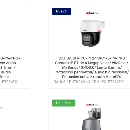
Nuevo
-S-PV-PRO-
DAHUA DH-IPC-PT2449C1-S-PV-PRO
Cámara IP PT de 4 Megapixeles/ WizColor/
e 3.6 mm/
WizSense/ SMD3.0/ Lente 3.6mm/
 audio
Protección perimetral/ audio bidireccional/
ón de
Disuasión activa/ ranura MicroSD/
etral/ Auto
Autotracking lite/ Iluminación
DAHUA / DHT0060136 / DH-IPC-PT2849C1-S-PV-PRO
DAHUA / DHT0060149 / DH-IPC-PT2449C1-S-PV-PRO
D/ IP66/ PoE/
30m/H265+/ IP66 y PoE/ #LoNuevo
De Línea