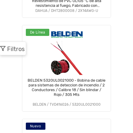
Revestimiento de PVC UL105 °C de alta
resistencia al fuego, Fabricado con
aislamiento de cloruro de polivinilo UL105 °C
DAHUA / DHT2800008 / 2X14AWG-U
altamente ignífugo #WO
De Línea
Filtros
BELDEN 5320UL0021000 - Bobina de cable
para sistemas de deteccion de incendio / 2
Conductores / Calibre 18 / Sin blindar /
Rojo / 305 Mts
BELDEN / TVD416026 / 5320UL0021000
Nuevo