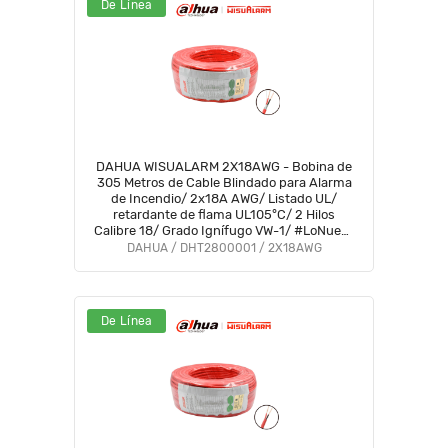
De Línea
DAHUA WISUALARM 2X18AWG - Bobina de
305 Metros de Cable Blindado para Alarma
de Incendio/ 2x18A AWG/ Listado UL/
retardante de flama UL105°C/ 2 Hilos
Calibre 18/ Grado Ignífugo VW-1/ #LoNuevo
#Wisualarm #MCI1 #IWIS #WO #MWA
DAHUA / DHT2800001 / 2X18AWG
De Línea