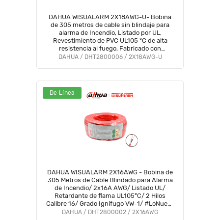
DAHUA WISUALARM 2X18AWG-U- Bobina
de 305 metros de cable sin blindaje para
alarma de Incendio, Listado por UL,
Revestimiento de PVC UL105 °C de alta
resistencia al fuego, Fabricado con
aislamiento de cloruro de polivinilo UL105 °C
DAHUA / DHT2800006 / 2X18AWG-U
altamente ignífugo #WO
De Línea
DAHUA WISUALARM 2X16AWG - Bobina de
305 Metros de Cable Blindado para Alarma
de Incendio/ 2x16A AWG/ Listado UL/
Retardante de flama UL105°C/ 2 Hilos
Calibre 16/ Grado Ignífugo VW-1/ #LoNuevo
#Wisualarm #MCI1 #IWIS #WO #WL
DAHUA / DHT2800002 / 2X16AWG