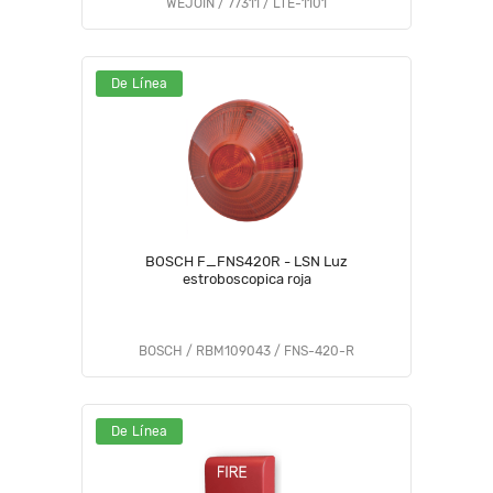
WEJOIN / 77311 / LTE-1101
De Línea
BOSCH F_FNS420R - LSN Luz
estroboscopica roja
BOSCH / RBM109043 / FNS-420-R
De Línea