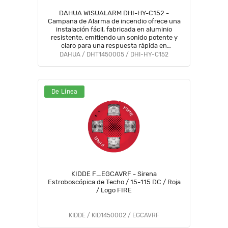
DAHUA WISUALARM DHI-HY-C152 -
Campana de Alarma de incendio ofrece una
instalación fácil, fabricada en aluminio
resistente, emitiendo un sonido potente y
claro para una respuesta rápida en
situaciones de emergencia, #LoNuevo
DAHUA / DHT1450005 / DHI-HY-C152
#Wisualarm
De Línea
KIDDE F_EGCAVRF - Sirena
Estroboscópica de Techo / 15-115 DC / Roja
/ Logo FIRE
KIDDE / KID1450002 / EGCAVRF