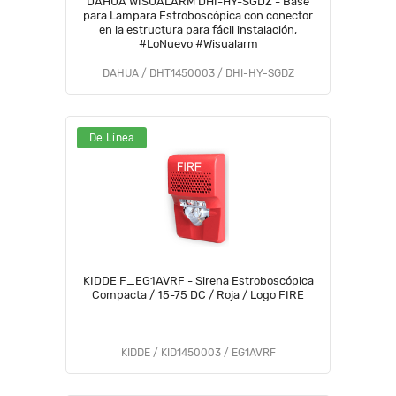
DAHUA WISUALARM DHI-HY-SGDZ - Base
para Lampara Estroboscópica con conector
en la estructura para fácil instalación,
#LoNuevo #Wisualarm
DAHUA / DHT1450003 / DHI-HY-SGDZ
De Línea
KIDDE F_EG1AVRF - Sirena Estroboscópica
Compacta / 15-75 DC / Roja / Logo FIRE
KIDDE / KID1450003 / EG1AVRF