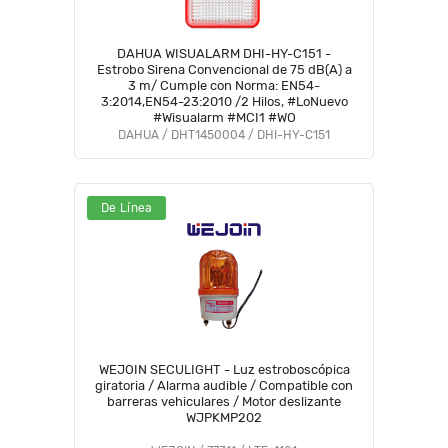
DAHUA WISUALARM DHI-HY-C151 -
Estrobo Sirena Convencional de 75 dB(A) a
3 m/ Cumple con Norma: EN54-
3:2014,EN54-23:2010 /2 Hilos, #LoNuevo
#Wisualarm #MCI1 #WO
DAHUA / DHT1450004 / DHI-HY-C151
De Línea
WEJOIN SECULIGHT - Luz estroboscópica
giratoria / Alarma audible / Compatible con
barreras vehiculares / Motor deslizante
WJPKMP202