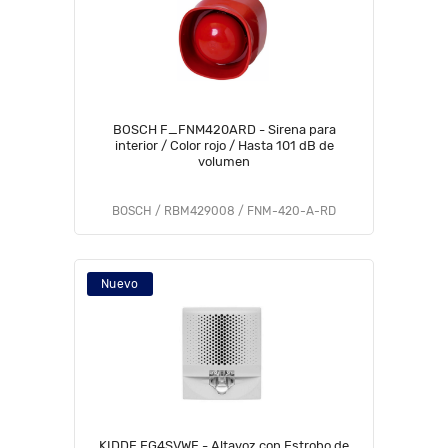
BOSCH F_FNM420ARD - Sirena para
interior / Color rojo / Hasta 101 dB de
volumen
BOSCH / RBM429008 / FNM-420-A-RD
Nuevo
KIDDE EG4SVWF - Altavoz con Estrobo de