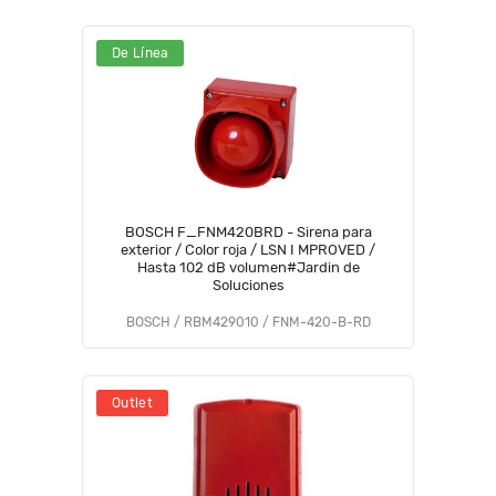
De Línea
BOSCH F_FNM420BRD - Sirena para
exterior / Color roja / LSN I MPROVED /
Hasta 102 dB volumen#Jardin de
Soluciones
BOSCH / RBM429010 / FNM-420-B-RD
Outlet