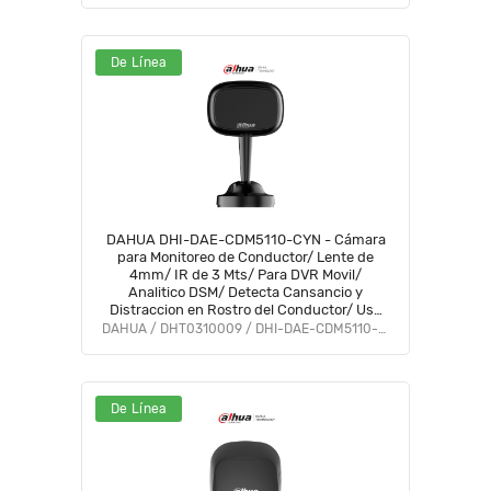
De Línea
DAHUA DHI-DAE-CDM5110-CYN - Cámara
para Monitoreo de Conductor/ Lente de
4mm/ IR de 3 Mts/ Para DVR Movil/
Analitico DSM/ Detecta Cansancio y
Distraccion en Rostro del Conductor/ Uso
Interior/ #DSM #CMO
DAHUA / DHT0310009 / DHI-DAE-CDM5110-CYN
De Línea