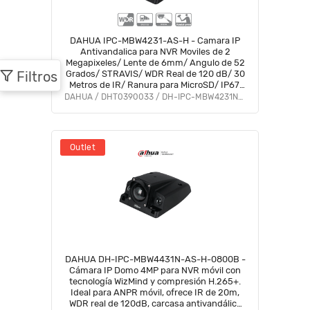
DAHUA IPC-MBW4231-AS-H - Camara IP
Antivandalica para NVR Moviles de 2
Megapixeles/ Lente de 6mm/ Angulo de 52
Filtros
Grados/ STRAVIS/ WDR Real de 120 dB/ 30
Metros de IR/ Ranura para MicroSD/ IP67,
IK10, IP6K9K, PoE/ Certificaciones E-MARK
DAHUA / DHT0390033 / DH-IPC-MBW4231N-AS
ECE R10/ EN50155/
Outlet
DAHUA DH-IPC-MBW4431N-AS-H-0800B -
Cámara IP Domo 4MP para NVR móvil con
tecnología WizMind y compresión H.265+.
Ideal para ANPR móvil, ofrece IR de 20m,
WDR real de 120dB, carcasa antivandálica