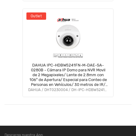
Outlet
DAHUA IPC-HDBW5241FN-M-DAE-SA-
0280B - Cámara IP Domo para NVR Movil
de 2 Megapixeles/ Lente de 2.8mm con
106° de Apertura/ Especial para Conteo de
Personas en Vehículos/ 30 metros de IR/
WDR Real de 120 dB/ Antivandálica IK10/
DAHUA / DHT0230004 / DH-IPC-HDBW5241FN-M
IP67/
Descarga nuestra App