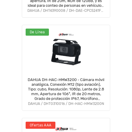
apertura, IR de 20m, WDR de 120dB, y es
ideal para conteo de personas en vehículos.
Resistente IP67 e IK10.
DAHUA / DHT4390008 / DH-DAE-CPC5241FPN
De Línea
DAHUA DH-HAC-HMW3200 - Cámara móvil
analógica, Conexión M12 (tipo aviación),
Tipo: cubo, Resolución: 1080p, Lente de 2.8
mm, Apertura de 106°, IR de 20 metros,
Grado de protección IP67, Micrófono
integrado, Material metálico
DAHUA / DHT0310016 / DH-HAC-HMW3200N
Ofertas AAA