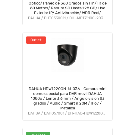
Optico/ Paneo de 360 Grados sin Fin/ IR de
80 Metros/ Ranura SD Hasta 128 GB/ Uso
Exterior IP/ Antivibración/ WDR Real/
Puertos 1 RJ-45 y M12 Aviación/ #CMO
DAHUA / DHT0330011 / DHI-MPTZ1100-2030RA-NT
Outlet
DAHUA HDW1220GN-M-036 - Camara mini
domo especial para DVR movil DAHUA
1080p / Lente 3.6 mm / Angulo vision 83
grados / Audio / Smart ir 20M / IP67 /
Metalica
DAHUA / DAH057001 / DH-HAC-HDW1220GN-M-0360B