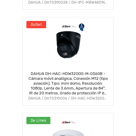
IK10 y protección IP67 para entornos
DAHUA / DHT0390028 / DH-IPC-MBW4431N-AS-H-0800B
extremos.
Outlet
DAHUA DH-HAC-HDW3200G-M-0360B -
Cámara móvil analógica, Conexión M12 (tipo
aviación), Tipo: mini domo, Resolución:
1080p, Lente de 3.6mm, Apertura de 84°,
IR de 20 metros, Grado de protección IP 67,
Micrófono integrado, Material metálico
DAHUA / DHT0310006 / DH-HAC-HDW3200GN-M-0360B-S5
De Línea