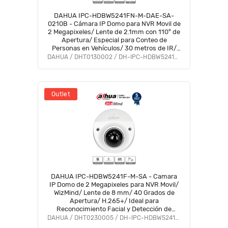
DAHUA IPC-HDBW5241FN-M-DAE-SA-
0210B - Cámara IP Domo para NVR Movil de
2 Megapixeles/ Lente de 2.1mm con 110° de
Apertura/ Especial para Conteo de
Personas en Vehículos/ 30 metros de IR/
WDR Real de 120 dB/ Antivandálica IK10/
DAHUA / DHT0130002 / DH-IPC-HDBW5241FP-M
IP67
Outlet
DAHUA IPC-HDBW5241F-M-SA - Camara
IP Domo de 2 Megapixeles para NVR Movil/
WizMind/ Lente de 8 mm/ 40 Grados de
Apertura/ H.265+/ Ideal para
Reconocimiento Facial y Detección de
Rostros/ IR de 30 Metros/ Ranura para
DAHUA / DHT0230005 / DH-IPC-HDBW5241FN-M
MicroSD/ SMD Plus/