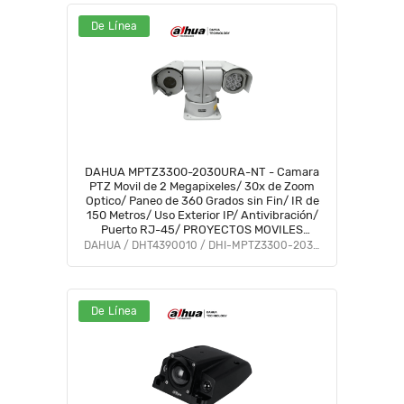
De Línea
DAHUA MPTZ3300-2030URA-NT - Camara
PTZ Movil de 2 Megapixeles/ 30x de Zoom
Optico/ Paneo de 360 Grados sin Fin/ IR de
150 Metros/ Uso Exterior IP/ Antivibración/
Puerto RJ-45/ PROYECTOS MOVILES
#CMO
DAHUA / DHT4390010 / DHI-MPTZ3300-2030URA-NT
De Línea