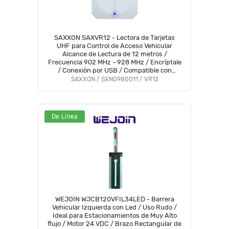
SAXXON SAXVR12 - Lectora de Tarjetas
UHF para Control de Acceso Vehicular
Alcance de Lectura de 12 metros /
Frecuencia 902 MHz - 928 MHz / Encríptale
/ Conexión por USB / Compatible con
Enrolador FC06 #SXN01
SAXXON / SXN0980011 / VR12
De Línea
WEJOIN WJCB120VFIL34LED - Barrera
Vehicular Izquierda con Led / Uso Rudo /
Ideal para Estacionamientos de Muy Alto
flujo / Motor 24 VDC / Brazo Rectangular de