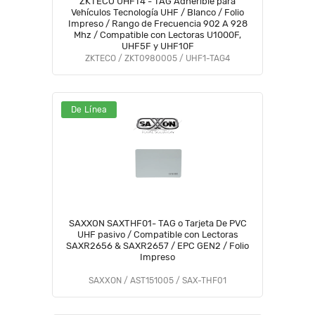
ZKTECO UHFT4 - TAG Adherible para
Vehículos Tecnología UHF / Blanco / Folio
Impreso / Rango de Frecuencia 902 A 928
Mhz / Compatible con Lectoras U1000F,
UHF5F y UHF10F
ZKTECO / ZKT0980005 / UHF1-TAG4
De Línea
SAXXON SAXTHF01- TAG o Tarjeta De PVC
UHF pasivo / Compatible con Lectoras
SAXR2656 & SAXR2657 / EPC GEN2 / Folio
Impreso
SAXXON / AST151005 / SAX-THF01