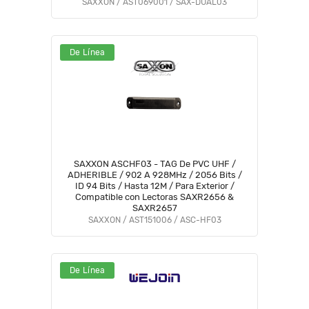
Compatibles con Controles de Acceso
SAXXON / AST069001 / SAX-DUAL03
#NovSXN
De Línea
SAXXON ASCHF03 - TAG De PVC UHF /
ADHERIBLE / 902 A 928MHz / 2056 Bits /
ID 94 Bits / Hasta 12M / Para Exterior /
Compatible con Lectoras SAXR2656 &
SAXR2657
SAXXON / AST151006 / ASC-HF03
De Línea