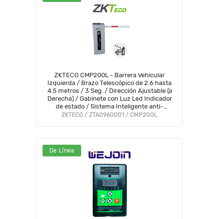
ZKTECO CMP200L - Barrera Vehicular
Izquierda / Brazo Telescópico de 2.6 hasta
4.5 metros / 3 Seg. / Dirección Ajustable (a
Derecha) / Gabinete con Luz Led Indicador
de estado / Sistema Inteligente anti-
impacto/ Incluye 2 controles remotos
ZKTECO / ZTA0960001 / CMP200L
#TRICOLOR
De Línea