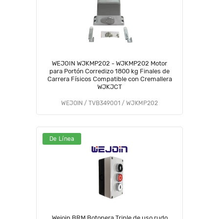
WEJOIN WJKMP202 - WJKMP202 Motor
para Portón Corredizo 1800 kg Finales de
Carrera Físicos Compatible con Cremallera
WJKJCT
WEJOIN / TVB349001 / WJKMP202
De Línea
Wejoin BRM Botonera Triple de uso rudo