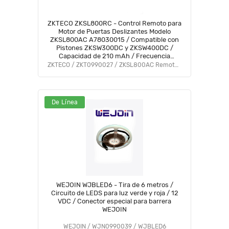
ZKTECO ZKSL800RC - Control Remoto para
Motor de Puertas Deslizantes Modelo
ZKSL800AC A78030015 / Compatible con
Pistones ZKSW300DC y ZKSW400DC /
Capacidad de 210 mAh / Frecuencia
433.92 MHz
ZKTECO / ZKT0990027 / ZKSL800AC Remote Control
De Línea
WEJOIN WJBLED6 - Tira de 6 metros /
Circuito de LEDS para luz verde y roja / 12
VDC / Conector especial para barrera
WEJOIN
WEJOIN / WJN0990039 / WJBLED6