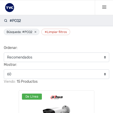
#PCQ2
×
×
Búsqueda: #PCQ2
Limpiar filtros
Ordenar:
Mostrar:
Viendo:
15 Productos
De Línea