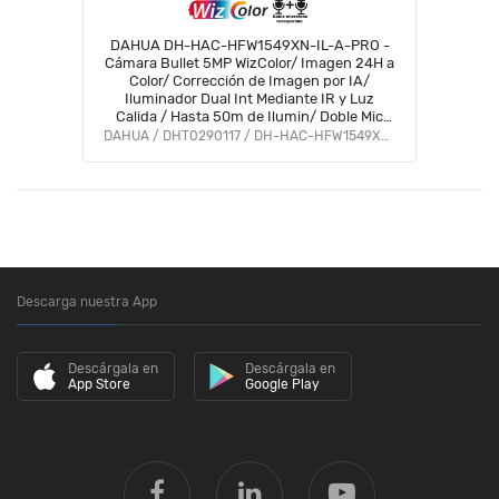
DAHUA DH-HAC-HFW1549XN-IL-A-PRO -
Cámara Bullet 5MP WizColor/ Imagen 24H a
Color/ Corrección de Imagen por IA/
Iluminador Dual Int Mediante IR y Luz
Calida / Hasta 50m de Ilumin/ Doble Mic
Incorp/ 101 Grados/ Policarbonato+ Metal
DAHUA / DHT0290117 / DH-HAC-HFW1549XN-IL-A-PRO
#WZ #ZDW #PCQ2
Descarga nuestra App
Descárgala en
Descárgala en
App Store
Google Play