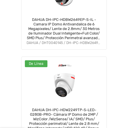
DAHUA DH-IPC-HDBW2649EP-S-IL -
Camara IP Domo Antivandalica de 6
Megapixeles/ Lente de 2.8mm/ 30 Metros
de Iluminador Dual Inteligente+Full Color/
SMD Plus/ Protección Perimetral avanzada/
Micrófono Integrado/ IP67/ IK10 Ranura
DAHUA / DHT0040145 / DH-IPC-HDBW2649E-S-IL
para MicroSD/ #PCQ2
De Línea
DAHUA DH-IPC-HDW2249TP-S-LED-
0280B-PRO- Cámara IP Domo de 2MP /
WizColor /WizSense/ IA/ SMD/ Plus/
Protección perimetral/ Lente de 2.8 mm/