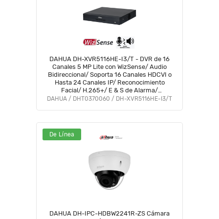
DAHUA DH-XVR5116HE-I3/T - DVR de 16
Canales 5 MP Lite con WizSense/ Audio
Bidireccional/ Soporta 16 Canales HDCVI o
Hasta 24 Canales IP/ Reconocimiento
Facial/ H.265+/ E & S de Alarma/
Compatible con Dolink Care #DVNU #PCQ2
DAHUA / DHT0370060 / DH-XVR5116HE-I3/T
De Línea
DAHUA DH-IPC-HDBW2241R-ZS Cámara