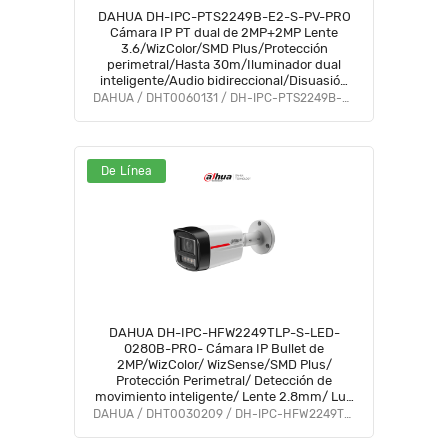
DAHUA DH-IPC-PTS2249B-E2-S-PV-PRO
Cámara IP PT dual de 2MP+2MP Lente
3.6/WizColor/SMD Plus/Protección
perimetral/Hasta 30m/Iluminador dual
inteligente/Audio bidireccional/Disuasión
activa d luz y sonido/Ranura microSD/PoE
DAHUA / DHT0060131 / DH-IPC-PTS2249B-E2-S-PV-PRO
IP66 #DWIZ #WIP #PIP #CWD #PCQ2
De Línea
DAHUA DH-IPC-HFW2249TLP-S-LED-
0280B-PRO- Cámara IP Bullet de
2MP/WizColor/ WizSense/SMD Plus/
Protección Perimetral/ Detección de
movimiento inteligente/ Lente 2.8mm/ Luz
Cálida 50m/ Micrófono/ Ranura para Micro
DAHUA / DHT0030209 / DH-IPC-HFW2249TL-S-PRO
SD/ IP67/#WMA #WYD #TRICOLOR #PCQ2