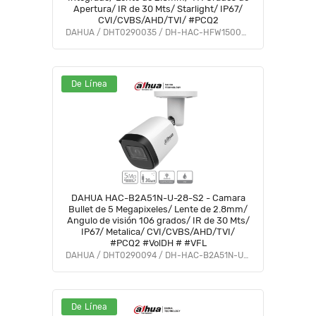
Apertura/ IR de 30 Mts/ Starlight/ IP67/
CVI/CVBS/AHD/TVI/ #PCQ2
DAHUA / DHT0290035 / DH-HAC-HFW1500CN-A-0280B-S2
De Línea
DAHUA HAC-B2A51N-U-28-S2 - Camara
Bullet de 5 Megapixeles/ Lente de 2.8mm/
Angulo de visión 106 grados/ IR de 30 Mts/
IP67/ Metalica/ CVI/CVBS/AHD/TVI/
#PCQ2 #VolDH # #VFL
DAHUA / DHT0290094 / DH-HAC-B2A51N-U-0280B-S2
De Línea