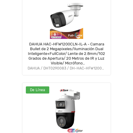
DAHUA HAC-HFW1200CLN-IL-A - Camara
Bullet de 2 Megapixeles/Iluminación Dual
Inteligente+FullColor/ Lente de 2.8mm/102
Grados de Apertura/ 20 Metros de IR y Luz
Visible/ Micrófono
Integrado/IP67/Soporta:CVI/CVBS/AHD/TVI/#VolDH
DAHUA / DHT0290083 / DH-HAC-HFW1200CLN-IL-A
#BF5 #PCQ2
De Línea