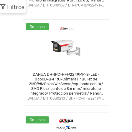
Micrófono integrado/ WDR 120 dB/ Ranura
MicroSD/ PoE/ IP67/ #WYD #TRICOLOR
DAHUA / DHT0040157 / DH-IPC-HDW2249T-S-PRO
Filtros
#PCQ2
De Línea
DAHUA DH-IPC-HFW2249MP-S-LED-
0360B-B-PRO-Cámara IP Bullet de
2MP/WizColor/WizSense/equipada con IA/
SMD Plus/ Lente de 3.6 mm/ micrófono
integrado/ Protección perimetral/ Ranura
MicroSD,WDR real de 120 dB y
DAHUA / DHT0030210 / DH-IPC-HFW2249M-S-B-PRO
PoE.Certificación IP67 #PCQ2 #WMA
De Línea