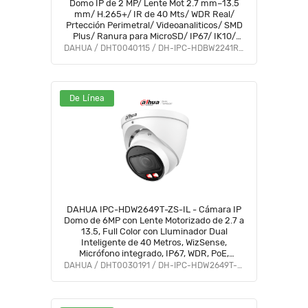
Domo IP de 2 MP/ Lente Mot 2.7 mm–13.5
mm/ H.265+/ IR de 40 Mts/ WDR Real/
Prtección Perimetral/ Videoanaliticos/ SMD
Plus/ Ranura para MicroSD/ IP67/ IK10/
PoE #PCQ2
DAHUA / DHT0040115 / DH-IPC-HDBW2241R-ZS
De Línea
DAHUA IPC-HDW2649T-ZS-IL - Cámara IP
Domo de 6MP con Lente Motorizado de 2.7 a
13.5, Full Color con Lluminador Dual
Inteligente de 40 Metros, WizSense,
Micrófono integrado, IP67, WDR, PoE,
Ranura para MicroSD, #DAV #PCQ2
DAHUA / DHT0030191 / DH-IPC-HDW2649T-ZS-IL