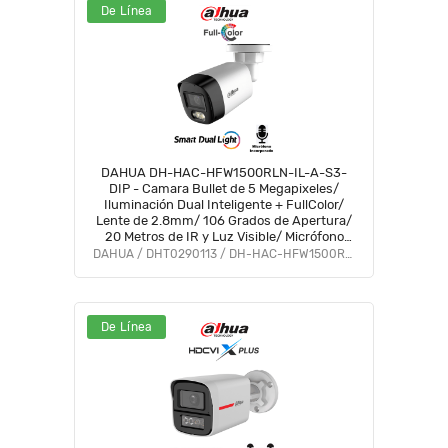
De Línea
DAHUA DH-HAC-HFW1500RLN-IL-A-S3-
DIP - Camara Bullet de 5 Megapixeles/
Iluminación Dual Inteligente + FullColor/
Lente de 2.8mm/ 106 Grados de Apertura/
20 Metros de IR y Luz Visible/ Micrófono
Integrado/ IP67/ Soporta:
DAHUA / DHT0290113 / DH-HAC-HFW1500RLN-IL-A-S3-DIP
CVI/CVBS/AHD/TVI/ #AFULL #FD #PCQ2
De Línea