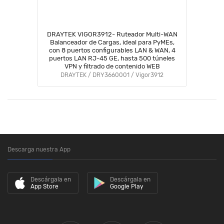
DRAYTEK VIGOR3912- Ruteador Multi-WAN
Balanceador de Cargas, ideal para PyMEs,
con 8 puertos configurables LAN & WAN, 4
puertos LAN RJ-45 GE, hasta 500 túneles
VPN y filtrado de contenido WEB
DRAYTEK / DRY3660001 / Vigor3912
Descarga nuestra App
Descárgala en
Descárgala en
App Store
Google Play