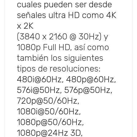
cuales pueden ser desde
señales ultra HD como 4K
x 2K
(3840 x 2160 @ 30Hz) y
1080p Full HD, así como
también los siguientes
tipos de resoluciones:
480i@60Hz, 480p@60Hz,
576i@50Hz, 576p@50Hz,
720p@50/60Hz,
1080i@50/60Hz,
1080p@50/60Hz,
1080p@24Hz 3D,