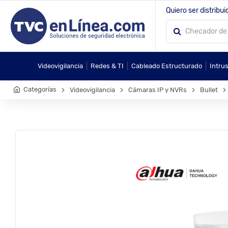
Quiero ser distribui
|
|
|
Videovigilancia
Redes & TI
Cableado Estructurado
Intru
Categorías
Videovigilancia
Cámaras IP y NVRs
Bullet