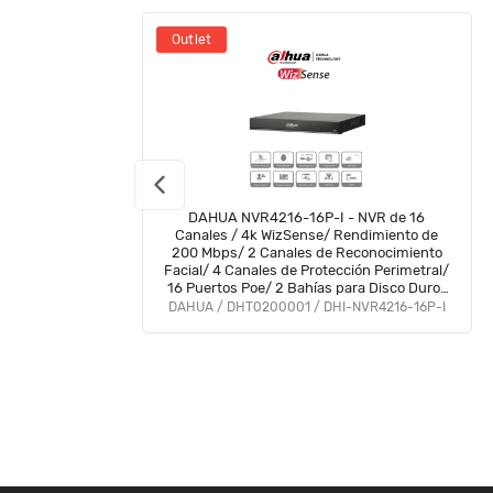
Outlet
DAHUA NVR4216-16P-I - NVR de 16
Canales / 4k WizSense/ Rendimiento de
200 Mbps/ 2 Canales de Reconocimiento
Facial/ 4 Canales de Protección Perimetral/
16 Puertos Poe/ 2 Bahías para Disco Duro/
4&2 E&S de Alarma/
DAHUA / DHT0200001 / DHI-NVR4216-16P-I