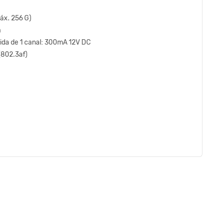
áx. 256 G)
a
lida de 1 canal: 300mA 12V DC
(802.3af)