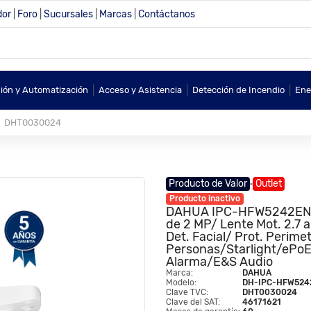
dor
|
Foro
|
Sucursales
|
Marcas
|
Contáctanos
|
|
|
sión y Automatización
Acceso y Asistencia
Detección de Incendio
Ene
DHT0030024
Producto de Valor
Outlet
Producto inactivo
DAHUA IPC-HFW5242EN-ZE
de 2 MP/ Lente Mot. 2.7 
Det. Facial/ Prot. Perime
Personas/Starlight/eP
Alarma/E&S Audio
Marca:
DAHUA
Modelo:
DH-IPC-HFW524
Clave TVC:
DHT0030024
Clave del SAT:
46171621