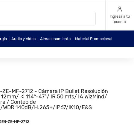
Ingresa a tu
cuenta
|
|
|
rgía
Audio y Video
Almacenamiento
Material Promocional
-MF-2712 - Cámara IP Bullet Resolución
a 12mm/ ∢ 114°-47°/ IR 50 mts/ IA WizMind/
tral/ Conteo de
oE/WDR 140dB/H.265+/IP67/IK10/E&S
2EN-ZE-MF-2712