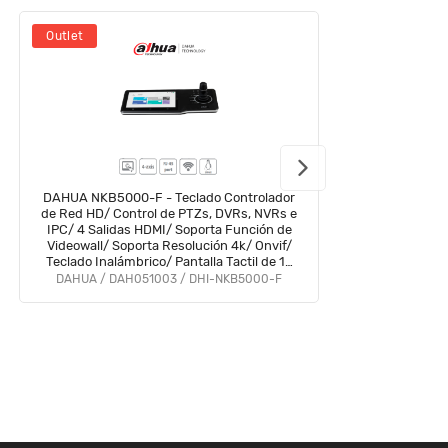
Outlet
D
DAHUA NKB5000-F - Teclado Controlador
de Red HD/ Control de PTZs, DVRs, NVRs e
P
IPC/ 4 Salidas HDMI/ Soporta Función de
Videowall/ Soporta Resolución 4k/ Onvif/
Teclado Inalámbrico/ Pantalla Tactil de 10
Pulgadas/ Wifi/ RS232/RS485/
DAHUA / DAH051003 / DHI-NKB5000-F
#ProAccesorios