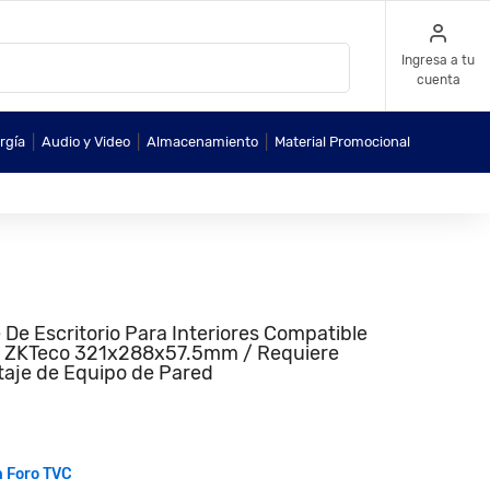
Ingresa a tu
cuenta
|
|
|
rgía
Audio y Video
Almacenamiento
Material Promocional
e Escritorio Para Interiores Compatible
ht ZKTeco 321x288x57.5mm / Requiere
aje de Equipo de Pared
n Foro TVC