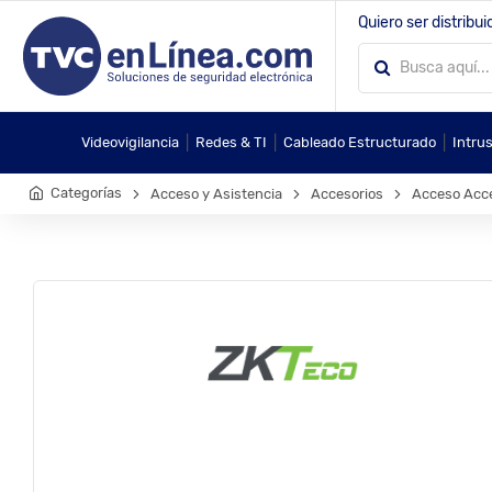
Quiero ser distribui
|
|
|
Videovigilancia
Redes & TI
Cableado Estructurado
Intru
Categorías
Acceso y Asistencia
Accesorios
Acceso Acc