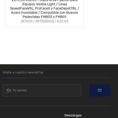
Equipos Visible Light / Linea
Re
SpeedFaceV5L, ProFaceX y FaceDepot7BL /
Acero Inoxidable / Compatible con Nuevos
C
Pedestales FMB03 y FMB01
T
ZKTECO / ZKT5550012 / KJZ-03
Únete a nuestro newsletter
Descargas