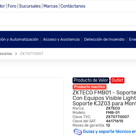
dor
|
Foro
|
Sucursales
|
Marcas
|
Contáctanos
|
|
|
sión y Automatización
Acceso y Asistencia
Detección de Incendio
Ene
esorios
ZKT0770007
Producto de Valor
Outlet
Producto inactivo
ZKTECO FMB01 - Soporte D
Con Equipos Visible Lig
Soporte KJZ03 para Mont
Marca:
ZKTECO
Modelo:
FMB-01
Clave TVC:
ZKT0770007
Clave del SAT:
46171610
Meses de garantía:
12
Guías y soporte técnico e