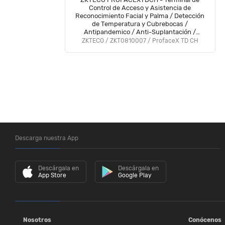
Control de Acceso y Asistencia de
Reconocimiento Facial y Palma / Detección
de Temperatura y Cubrebocas /
Antipandemico / Anti-Suplantación /
Incluye Soporte para Torniquete / Licencia
ZKTECO / ZKT0810007 / ProfaceX TD CH
Bio Access MTD Gratis
Descarga nuestra App
Descárgala en
Descárgala en
App Store
Google Play
Nosotros
Conócenos