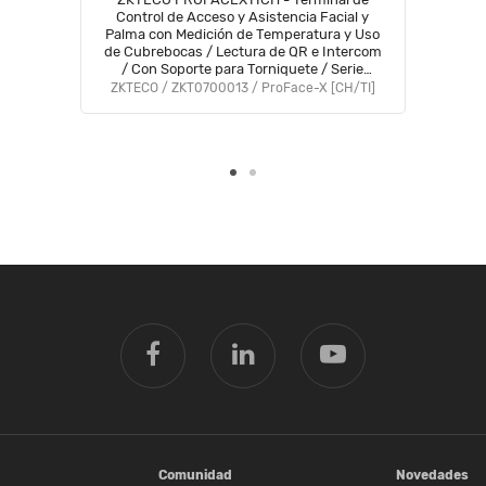
Control de Acceso y Asistencia Facial y
Palma con Medición de Temperatura y Uso
de Cubrebocas / Lectura de QR e Intercom
/ Con Soporte para Torniquete / Serie
Visible Light (PRODUCTO SOBRE PEDIDO)
ZKTECO / ZKT0700013 / ProFace-X [CH/TI]
Comunidad
Novedades