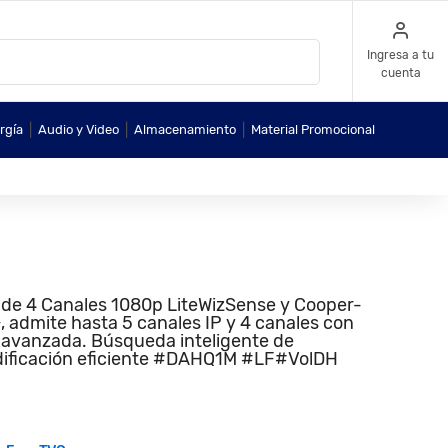
Ingresa a tu
cuenta
|
|
|
rgía
Audio y Video
Almacenamiento
Material Promocional
e 4 Canales 1080p LiteWizSense y Cooper-
, admite hasta 5 canales IP y 4 canales con
 avanzada. Búsqueda inteligente de
odificación eficiente #DAHQ1M #LF#VolDH