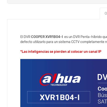
O
El DVR
COOPER XVR1B04-I
es un DVR Penta-híbrido que
defecto utilizarlo para un sistema CCTV completamente n
*Las inteligencias se pierden al colocar un canal IP