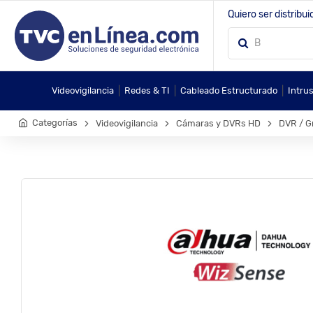
Quiero ser distribui
|
|
|
Videovigilancia
Redes & TI
Cableado Estructurado
Intru
Categorías
Videovigilancia
Cámaras y DVRs HD
DVR / G