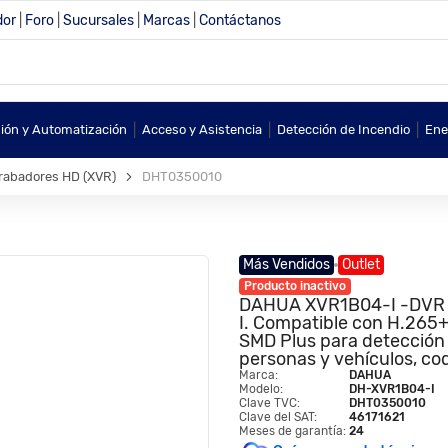
dor
|
Foro
|
Sucursales
|
Marcas
|
Contáctanos
|
|
|
sión y Automatización
Acceso y Asistencia
Detección de Incendio
Ene
rabadores HD (XVR)
DHT0350010
Más Vendidos
Outlet
Producto inactivo
DAHUA XVR1B04-I -DVR d
I. Compatible con H.265+
SMD Plus para detección
personas y vehículos, c
Marca:
DAHUA
Modelo:
DH-XVR1B04-I
Clave TVC:
DHT0350010
Clave del SAT:
46171621
Meses de garantía:
24