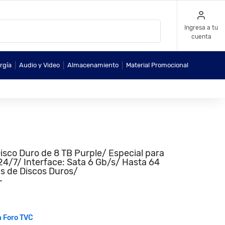
Ingresa a tu
cuenta
|
|
|
rgía
Audio y Video
Almacenamiento
Material Promocional
o Duro de 8 TB Purple/ Especial para
 24/7/ Interface: Sata 6 Gb/s/ Hasta 64
s de Discos Duros/
L
n Foro TVC