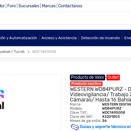
dor
|
Foro
|
Sucursales
|
Marcas
|
Contáctanos
|
|
|
sión y Automatización
Acceso y Asistencia
Detección de Incendio
Ene
eball / Turret
WDC1490008
Producto de Valor
Outlet
Producto inactivo
WESTERN WD84PURZ - Disc
Videovigilancia/ Trabajo
Cámaras/ Hasta 16 Bahía
Marca:
WESTERN DIGITA
Modelo:
WD84PURZ
Clave TVC:
WDC1490008
Clave del SAT:
43201803
Meses de garantía:
36
Guías y soporte técnico e