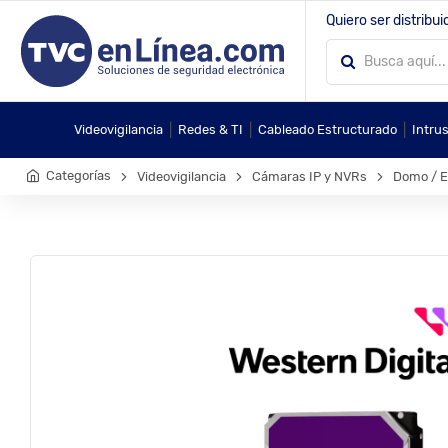
Quiero ser distribui
|
|
|
Videovigilancia
Redes & TI
Cableado Estructurado
Intru
Categorías
Videovigilancia
Cámaras IP y NVRs
Domo / Ey