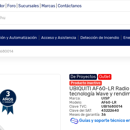
dor
|
Foro
|
Sucursales
|
Marcas
|
Contáctanos
|
|
|
sión y Automatización
Acceso y Asistencia
Detección de Incendio
Ene
1680014
De Proyectos
Outlet
Producto inactivo
UBIQUITI AF60-LR Radio a
tecnología Wave y rendim
Marca:
UISP
Modelo:
AF60-LR
Clave TVC:
UBI1680014
Clave del SAT:
43222640
Meses de garantía:
36
Guías y soporte técnico e