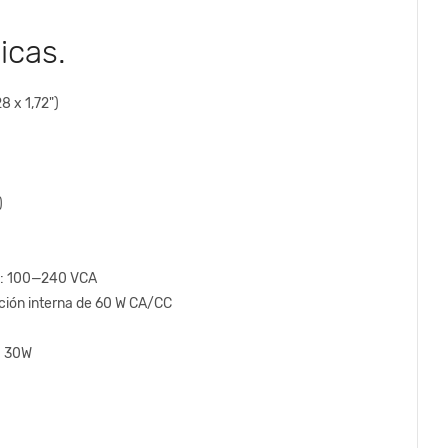
icas.
8 x 1,72")
)
l: 100—240 VCA
ción interna de 60 W CA/CC
:
30W