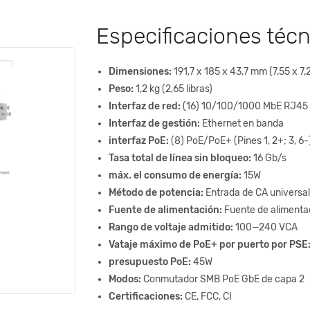
Especificaciones técn
Dimensiones:
191,7 x 185 x 43,7 mm (7,55 x 7,2
Peso:
1,2 kg (2,65 libras)
Interfaz de red:
(16) 10/100/1000 MbE RJ45
Interfaz de gestión:
Ethernet en banda
interfaz PoE:
(8) PoE/PoE+ (Pines 1, 2+; 3, 6-
Tasa total de línea sin bloqueo:
16 Gb/s
máx. el consumo de energía:
15W
Método de potencia:
Entrada de CA universa
Fuente de alimentación:
Fuente de alimenta
Rango de voltaje admitido:
100—240 VCA
Vataje máximo de PoE+ por puerto por PSE
presupuesto PoE:
45W
Modos:
Conmutador SMB PoE GbE de capa 2
Certificaciones:
CE, FCC, CI