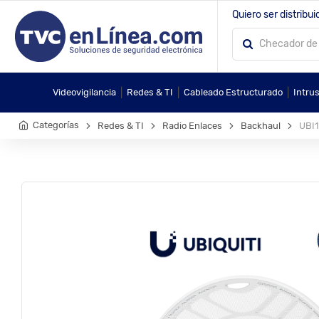
Quiero ser distribui
|
|
|
Videovigilancia
Redes & TI
Cableado Estructurado
Intru
Categorías
Redes & TI
Radio Enlaces
Backhaul
UBI