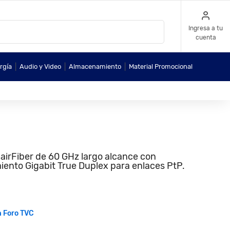
Ingresa a tu
cuenta
|
|
|
rgía
Audio y Video
Almacenamiento
Material Promocional
irFiber de 60 GHz largo alcance con
iento Gigabit True Duplex para enlaces PtP.
n Foro TVC