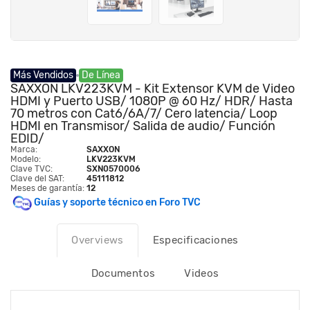
Más Vendidos
De Línea
SAXXON LKV223KVM - Kit Extensor KVM de Video
HDMI y Puerto USB/ 1080P @ 60 Hz/ HDR/ Hasta
70 metros con Cat6/6A/7/ Cero latencia/ Loop
HDMI en Transmisor/ Salida de audio/ Función
EDID/
Marca:
SAXXON
Modelo:
LKV223KVM
Clave TVC:
SXN0570006
Clave del SAT:
45111812
Meses de garantía:
12
Guías y soporte técnico en Foro TVC
Overviews
Especificaciones
Documentos
Videos