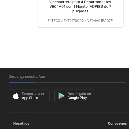
Videoportero para 4 Departamentos
VE04A01 con 1 Monitor VDPIB3 de 7
pulgadas
ZKTECO / ZKT2170002 / VE04A01PAQ7P
Descarga nuestra App
Descárgala en
Descárgala en
App Store
Google Play
Nosotros
Conócenos