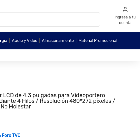
Ingresa a tu
cuenta
|
|
|
rgía
Audio y Video
Almacenamiento
Material Promocional
 LCD de 4.3 pulgadas para Videoportero
iante 4 Hilos / Resolución 480*272 píxeles /
 No Molestar
n Foro TVC