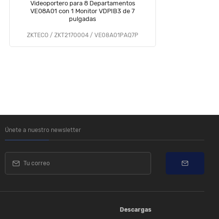
Videoportero para 8 Departamentos
D
VE08A01 con 1 Monitor VDPIB3 de 7
d
pulgadas
N
ZKTECO / ZKT2170004 / VE08A01PAQ7P
Únete a nuestro newsletter
Descargas