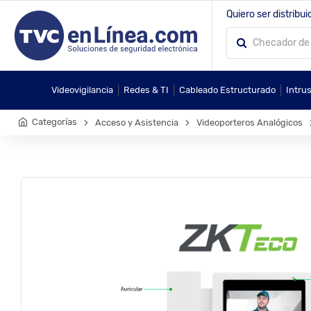
Quiero ser distribui
|
|
|
Videovigilancia
Redes & TI
Cableado Estructurado
Intru
Categorías
Acceso y Asistencia
Videoporteros Analógicos