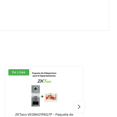
De Línea
D
ZKTeco VE08A01PAQ7P - Paquete de