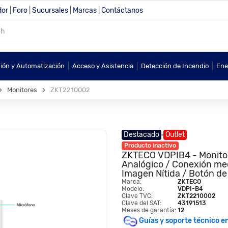
dor
|
Foro
|
Sucursales
|
Marcas
|
Contáctanos
|
|
|
sión y Automatización
Acceso y Asistencia
Detección de Incendio
Ene
Monitores
ZKT2210002
Destacado
Outlet
Producto inactivo
ZKTECO VDPIB4 - Monitor
Analógico / Conexión med
Imagen Nítida / Botón de
Marca:
ZKTECO
Modelo:
VDPI-B4
Clave TVC:
ZKT2210002
Clave del SAT:
43191513
Meses de garantía:
12
Guías y soporte técnico e