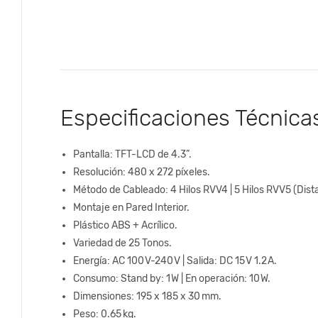
Especificaciones Técnica
Pantalla: TFT-LCD de 4.3”.
Resolución: 480 x 272 píxeles.
Método de Cableado: 4 Hilos RVV4 | 5 Hilos RVV5 (Dis
Montaje en Pared Interior.
Plástico ABS + Acrílico.
Variedad de 25 Tonos.
Energía: AC 100 V-240 V | Salida: DC 15 V 1.2 A.
Consumo: Stand by: 1 W | En operación: 10 W.
Dimensiones: 195 x 185 x 30 mm.
Peso: 0.65 kg.