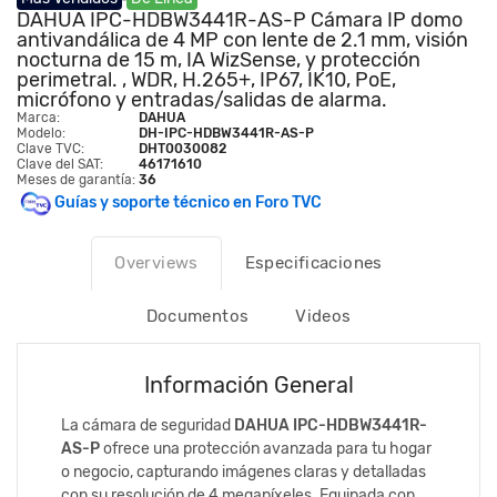
DAHUA IPC-HDBW3441R-AS-P Cámara IP domo
antivandálica de 4 MP con lente de 2.1 mm, visión
nocturna de 15 m, IA WizSense, y protección
perimetral. , WDR, H.265+, IP67, IK10, PoE,
micrófono y entradas/salidas de alarma.
Marca:
DAHUA
Modelo:
DH-IPC-HDBW3441R-AS-P
Clave TVC:
DHT0030082
Clave del SAT:
46171610
Meses de garantía:
36
Guías y soporte técnico en Foro TVC
Overviews
Especificaciones
Documentos
Videos
Información General
La cámara de seguridad
DAHUA IPC-HDBW3441R-
AS-P
ofrece una protección avanzada para tu hogar
o negocio, capturando imágenes claras y detalladas
con su resolución de 4 megapíxeles. Equipada con