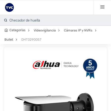
Checador de huella
Categorías
Videovigilancia
Cámaras IP y NVRs
Bullet
DHT0290057