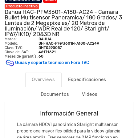
Producto inactivo
Dahua HAC-PFW3601-A180-AC24 - Camara
Bullet Multisensor Panoramica/ 180 Grados/ 3
Lentes de 2 Megapixeles/ 20 Metros de
Iluminación/ WDR Real de 120/ Starlight/
IP67/IK10/ 2D&3D NR
Marca:
DAHUA
Modelo:
DH-HAC-PFW3601N-A180-AC24V
Clave TVC:
DHT0290057
Clave del SAT:
46171621
Meses de garantía:
60
Guías y soporte técnico en Foro TVC
Overviews
Especificaciones
Documentos
Videos
Información General
La cámara HDCVI panorámica Starlight multisensor
proporciona mayor flexibilidad para la videovigilancia
de área amplia. Tres sensores de 2 MP funcionan en