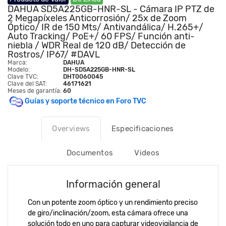
DAHUA SD5A225GB-HNR-SL - Cámara IP PTZ de
2 Megapíxeles Anticorrosión/ 25x de Zoom
Óptico/ IR de 150 Mts/ Antivandálica/ H.265+/
Auto Tracking/ PoE+/ 60 FPS/ Función anti-
niebla / WDR Real de 120 dB/ Detección de
Rostros/ IP67/ #DAVL
Marca:
DAHUA
Modelo:
DH-SD5A225GB-HNR-SL
Clave TVC:
DHT0060045
Clave del SAT:
46171621
Meses de garantía:
60
Guías y soporte técnico en Foro TVC
Overviews
Especificaciones
Documentos
Videos
Información general
Con un potente zoom óptico y un rendimiento preciso
de giro/inclinación/zoom, esta cámara ofrece una
solución todo en uno para capturar videovigilancia de