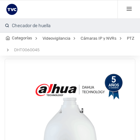
Checador de huella
Categorías
Videovigilancia
Cámaras IP y NVRs
PTZ
DHT0060045