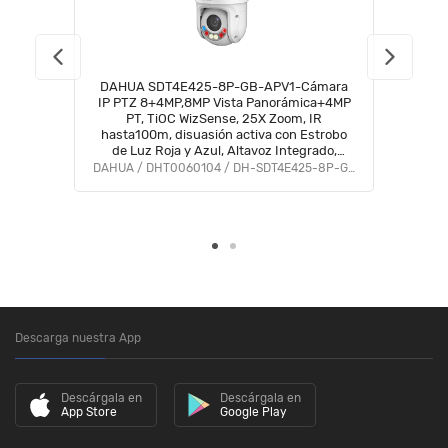
DAHUA SDT4E425-8P-GB-APV1-Cámara
IP PTZ 8+4MP,8MP Vista Panorámica+4MP
PT, TiOC WizSense, 25X Zoom, IR
hasta100m, disuasión activa con Estrobo
de Luz Roja y Azul, Altavoz Integrado,
protección perimetral, Iluminador dual
DAHUA / DHT0060104 / DH-SDT4E425-8P-GB-APV1
inteligent, IP66#ILDDAFE
Descarga nuestra App
Descárgala en
Descárgala en
App Store
Google Play