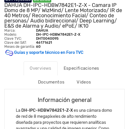
DAHUA DH-IPC-HDBW7842E1-Z-X - Camara IP
Domo de 8 MP/ WizMind/ Lente Motorizado/ IR de
40 Metros/ Reconocimiento Facial/ Conteo de
personas/ Audio bidireccional/ Deep Learning/
E&S de Alarma y Audio/ ePoE/ IK10
Marca:
DAHUA
Modelo:
DH-IPC-HDBW7842E1-Z-X
Clave TVC:
DHT0040095
Clave del SAT:
46171621
Meses de garantía:
60
Guías y soporte técnico en Foro TVC
Overviews
Especificaciones
Documentos
Videos
Información general
La
DH-IPC-HDBW7842E1-Z-X
es una cámara domo
de red de 8 megapíxeles de alto rendimiento
diseñada para proyectos que requieren analíticas
avanzadas y una calidad de imagen superior. Como