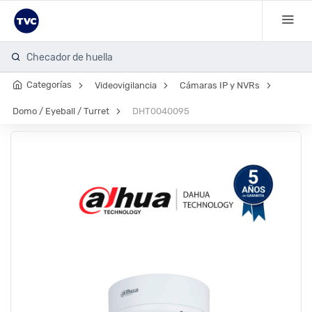
Checador de huella
Categorías
Videovigilancia
Cámaras IP y NVRs
Domo / Eyeball / Turret
DHT0040095