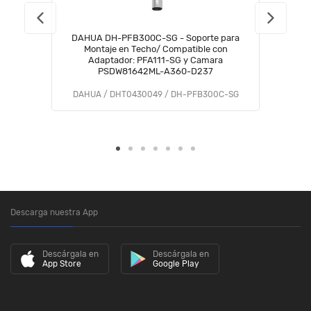
DAHUA DH-PFB300C-SG - Soporte para
Montaje en Techo/ Compatible con
Adaptador: PFA111-SG y Camara
PSDW81642ML-A360-D237
DAHUA / DHT0430049 / DH-PFB300C-SG
Descarga nuestra App
Descárgala en
Descárgala en
App Store
Google Play