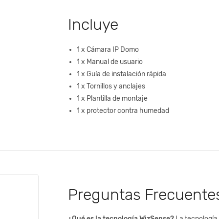
Incluye
1 x Cámara IP Domo
1 x Manual de usuario
1 x Guía de instalación rápida
1 x Tornillos y anclajes
1 x Plantilla de montaje
1 x protector contra humedad
Preguntas Frecuente
¿Qué es la tecnología WizSense?
La tecnología 