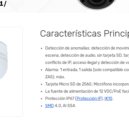
Características Princi
Detección de anomalías: detección de movim
escena, detección de audio, sin tarjeta SD, tar
conflicto de IP, acceso ilegal y detección de vo
Alarma: 1 entrada, 1 salida (solo compatible co
ZAS); máx.
Tarjeta Micro SD de 256G; Micrófono incorpor
La fuente de alimentación de 12 VDC/PoE facili
Protección IP67 (
Protección IP
),
IK10
.
SMD
4.0, AI SSA