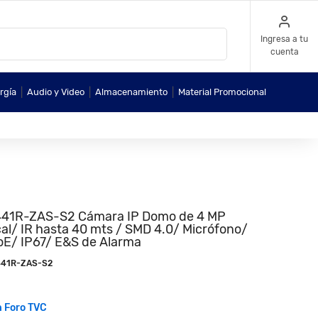
Ingresa a tu
cuenta
|
|
|
rgía
Audio y Video
Almacenamiento
Material Promocional
1R-ZAS-S2 Cámara IP Domo de 4 MP
al/ IR hasta 40 mts / SMD 4.0/ Micrófono/
oE/ IP67/ E&S de Alarma
41R-ZAS-S2
n Foro TVC