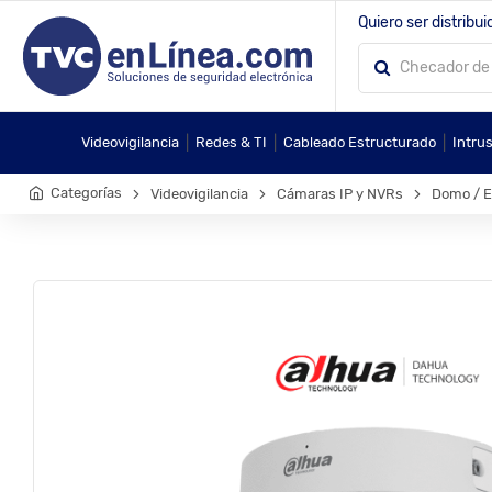
Quiero ser distribui
|
|
|
Videovigilancia
Redes & TI
Cableado Estructurado
Intru
Categorías
Videovigilancia
Cámaras IP y NVRs
Domo / Ey