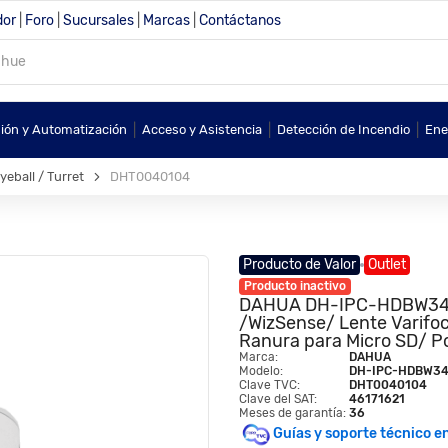
dor
|
Foro
|
Sucursales
|
Marcas
|
Contáctanos
|
|
|
sión y Automatización
Acceso y Asistencia
Detección de Incendio
Ene
eball / Turret
DHT0040104
Producto de Valor
Outlet
Producto inactivo
DAHUA DH-IPC-HDBW344
/WizSense/ Lente Varifoc
Ranura para Micro SD/ P
Marca:
DAHUA
Modelo:
DH-IPC-HDBW34
Clave TVC:
DHT0040104
Clave del SAT:
46171621
Meses de garantía:
36
Guías y soporte técnico e