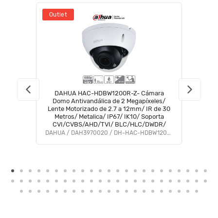
Outlet
DAHUA HAC-HDBW1200R-Z- Cámara
Domo Antivandálica de 2 Megapíxeles/
Lente Motorizado de 2.7 a 12mm/ IR de 30
Metros/ Metalica/ IP67/ IK10/ Soporta
CVI/CVBS/AHD/TVI/ BLC/HLC/DWDR/
DAHUA / DAH3970020 / DH-HAC-HDBW1200RN-Z