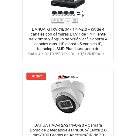
DAHUA KITXVR1B04-I1MP-2.8 - Kit de 4
canales con cámaras B1A11 de 1 MP, lente
de 2.8mm y ángulo de visión 93°. Soporta 4
canales más 1 IP o hasta 5 canales IP,
tecnología SMD Plus, búsqueda de
humanos y vehículos #DAHQ1M #LF #DVM
DAHUA / DHT0250019 / DH-KIT/XVR1B04-I/4-B1A11N-0280B
#VolDH
Outlet
DAHUA HAC-T2A21N-U-28 - Camara
Domo de 2 Megapixeles/ 1080p/ Lente 2.8
mm/ 100 Grados de Apertura/ IR de 30