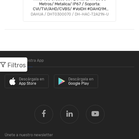
Metros/ Metalica/ IP67 / Soporta:
CVI/TVI/AHD/CVBS/ #VolDH #DAHQ1M
#VFL
DAHUA / DHT0300070 / DH-HAC-T2A21N-U
Descarga nuestra App
Filtros
Descárgala en
Descárgala en
App Store
Google Play
Únete a nuestro newsletter