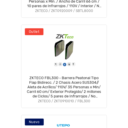
Personas x Min. / Ancho de Carril 66 cm /
10 pares de Infrarrojos / 110V / Interior / No
cuenta con Lectores y Panel
ZKTECO / ZKT0920009 / SBTL8000
Outlet
ZKTECO FBL300 - Barrera Peatonal Tipo
Flap Bidirecc. / 2 Chasis Acero SUS304//
Aleta de Acrílico/ 110V/ 35 Personas x Min/
Carril 60 cm/ Exterior Protegido/ 2 millones
de Ciclos/ 5 pares de Infrarrojos / No
cuenta con Lectores y Panel
ZKTECO / ZKT0910010 / FBL300
Nuevo