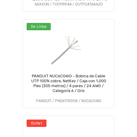
568/ Ideal para Cableado de Redes/
SAXXON / TVD119044 / OUTPCAT6AAZO
De Línea
PANDUIT NUC6C04IG - Bobina de Cable
UTP 100% cobre, NetKey / Caja con 1,000
Pies (305 metros) / 4 pares / 24 AWG /
Categoría 6 / Gris
PANDUIT / PND6170008 / NUC6C04IG
Outlet