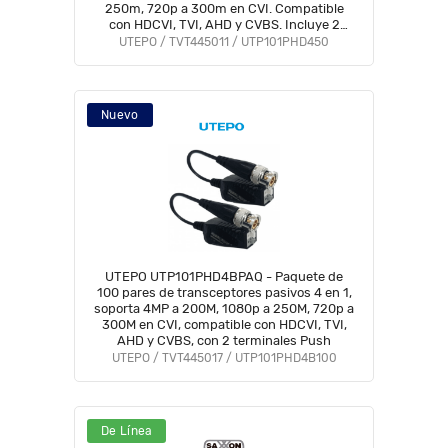
250m, 720p a 300m en CVI. Compatible
con HDCVI, TVI, AHD y CVBS. Incluye 2
terminales Push para fácil conexión.
UTEPO / TVT445011 / UTP101PHD450
Nuevo
UTEPO UTP101PHD4BPAQ - Paquete de
100 pares de transceptores pasivos 4 en 1,
soporta 4MP a 200M, 1080p a 250M, 720p a
300M en CVI, compatible con HDCVI, TVI,
AHD y CVBS, con 2 terminales Push
UTEPO / TVT445017 / UTP101PHD4B100
De Línea