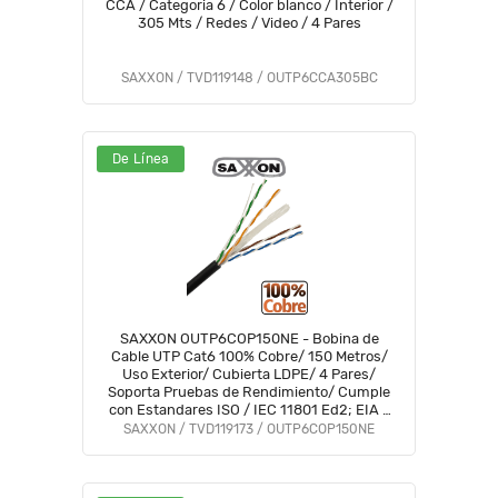
CCA / Categoria 6 / Color blanco / Interior /
305 Mts / Redes / Video / 4 Pares
SAXXON / TVD119148 / OUTP6CCA305BC
De Línea
SAXXON OUTP6COP150NE - Bobina de
Cable UTP Cat6 100% Cobre/ 150 Metros/
Uso Exterior/ Cubierta LDPE/ 4 Pares/
Soporta Pruebas de Rendimiento/ Cumple
con Estandares ISO / IEC 11801 Ed2; EIA /
TIA568B/ UL/ Ideal para Cableado de
SAXXON / TVD119173 / OUTP6COP150NE
Redes y Video/