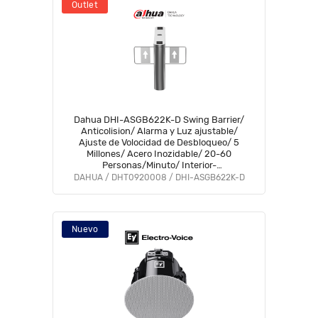
Outlet
Dahua DHI-ASGB622K-D Swing Barrier/
Anticolision/ Alarma y Luz ajustable/
Ajuste de Volocidad de Desbloqueo/ 5
Millones/ Acero Inozidable/ 20-60
Personas/Minuto/ Interior-
Exterior(Protegido)/ IR 12 Pares/
DAHUA / DHT0920008 / DHI-ASGB622K-D
Compatible con controles de acceso de
terceros
Nuevo