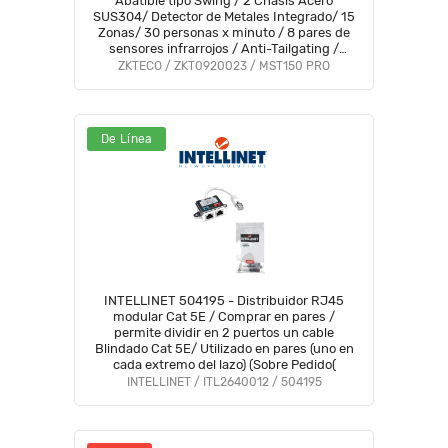
Abatible tipo Swing / 2 Chasis Acero
SUS304/ Detector de Metales Integrado/ 15
Zonas/ 30 personas x minuto / 8 pares de
sensores infrarrojos / Anti-Tailgating /
Servo Motores / Apertura configurable 1s a
ZKTECO / ZKT0920023 / MST150 PRO
5s #HD8 #MCI2
De Línea
INTELLINET 504195 - Distribuidor RJ45
modular Cat 5E / Comprar en pares /
permite dividir en 2 puertos un cable
Blindado Cat 5E/ Utilizado en pares (uno en
cada extremo del lazo) (Sobre Pedido(
INTELLINET / ITL2640012 / 504195