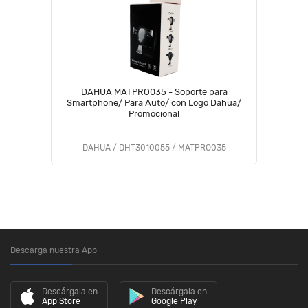
DAHUA MATPRO035 - Soporte para
Smartphone/ Para Auto/ con Logo Dahua/
Promocional
DAHUA / DHT3010055 / MATPRO035
Descarga nuestra App
Descárgala en
Descárgala en
App Store
Google Play