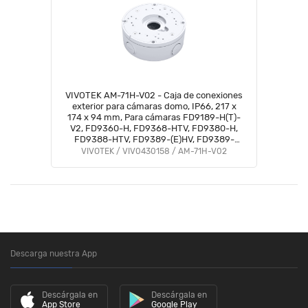
VIVOTEK AM-71H-V02 - Caja de conexiones
exterior para cámaras domo, IP66, 217 x
174 x 94 mm, Para cámaras FD9189-H(T)-
V2, FD9360-H, FD9368-HTV, FD9380-H,
FD9388-HTV, FD9389-(E)HV, FD9389-
(E)HMV, FD9389-(E)HTV, FD9389-EH(T)V-
VIVOTEK / VIV0430158 / AM-71H-V02
V2, IT9388-HT
Descarga nuestra App
Descárgala en
Descárgala en
App Store
Google Play