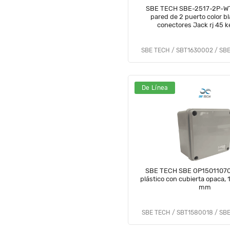
SBE TECH SBE-2517-2P-WT 
pared de 2 puerto color b
conec
SBE TECH / SBT1630002 / SB
De Línea
SBE TECH SBE OP15011070 
plástico con cubierta opaca, 
mm
SBE TECH / SBT1580018 / SB