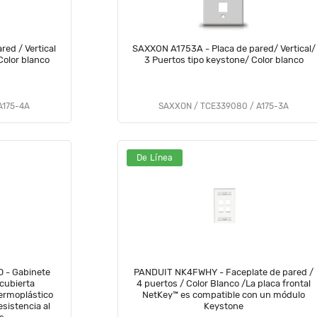
ed / Vertical
SAXXON A1753A - Placa de pared/ Vertical/
Color blanco
3 Puertos tipo keystone/ Color blanco
A175-4A
SAXXON / TCE339080 / A175-3A
De Línea
 - Gabinete
PANDUIT NK4FWHY - Faceplate de pared /
 cubierta
4 puertos / Color Blanco /La placa frontal
ermoplástico
NetKey™ es compatible con un módulo
esistencia al
Keystone