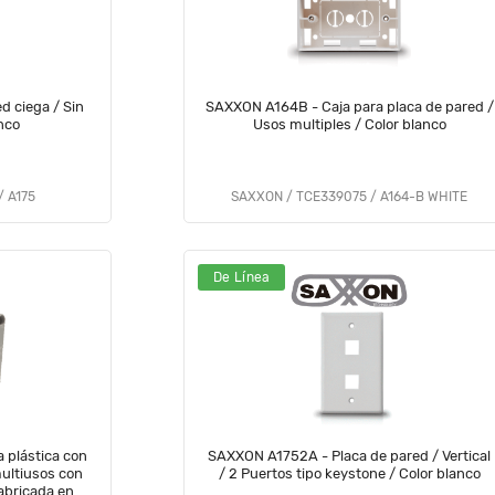
d ciega / Sin
SAXXON A164B - Caja para placa de pared /
nco
Usos multiples / Color blanco
 A175
SAXXON / TCE339075 / A164-B WHITE
De Línea
 plástica con
SAXXON A1752A - Placa de pared / Vertical
ultiusos con
/ 2 Puertos tipo keystone / Color blanco
abricada en