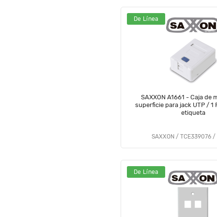
De Línea
SAXXON A1661 - Caja de 
superficie para jack UTP / 1
etiqueta
SAXXON / TCE339076 / 
De Línea