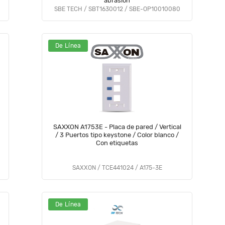
abrasión
SBE TECH / SBT1630012 / SBE-OP10010080
De Línea
SAXXON A1753E - Placa de pared / Vertical
/ 3 Puertos tipo keystone / Color blanco /
Con etiquetas
SAXXON / TCE441024 / A175-3E
De Línea