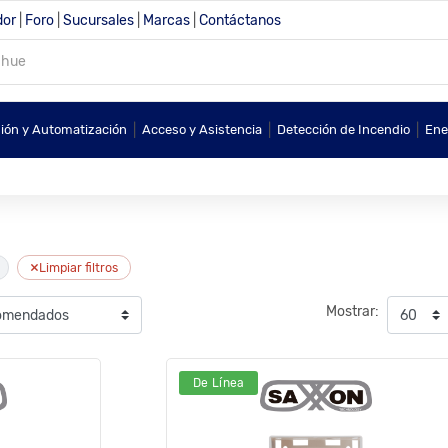
dor
|
Foro
|
Sucursales
|
Marcas
|
Contáctanos
|
|
|
sión y Automatización
Acceso y Asistencia
Detección de Incendio
Ene
×
Limpiar filtros
Mostrar:
De Línea