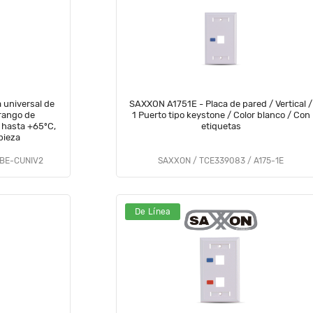
universal de
SAXXON A1751E - Placa de pared / Vertical /
rango de
1 Puerto tipo keystone / Color blanco / Con
 hasta +65ºC,
etiquetas
mpieza
SBE-CUNIV2
SAXXON / TCE339083 / A175-1E
De Línea