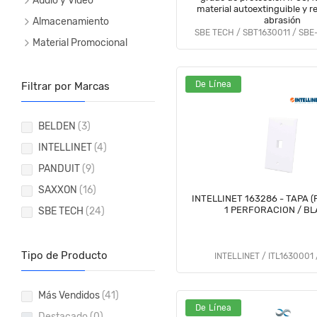
Audio y Video
material autoextinguible y re
abrasión
Almacenamiento
SBE TECH / SBT1630011 / SB
Material Promocional
De Línea
Filtrar por Marcas
BELDEN
(3)
INTELLINET
(4)
PANDUIT
(9)
SAXXON
(16)
INTELLINET 163286 - TAPA (
1 PERFORACION / B
SBE TECH
(24)
Tipo de Producto
INTELLINET / ITL1630001 
Más Vendidos
(41)
De Línea
Destacado
(0)