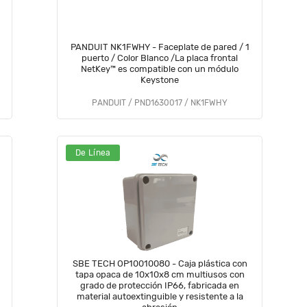
PANDUIT NK1FWHY - Faceplate de pared / 1
puerto / Color Blanco /La placa frontal
NetKey™ es compatible con un módulo
Keystone
PANDUIT / PND1630017 / NK1FWHY
De Línea
SBE TECH OP10010080 - Caja plástica con
tapa opaca de 10x10x8 cm multiusos con
grado de protección IP66, fabricada en
material autoextinguible y resistente a la