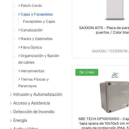
> Patch Cords
> Cajas y Faceplates
Faceplates y Cajas
SAXXON A175 - Placa de pare
> Canalización
puertos / Color bla
> Racks y Gabinetes
> Fibra Óptica
SAXXON / TCE339078 /
> Organización y fijación
de cables
> Herramientas
De Línea
> Tierras Físicas y
Pararrayos
Intrusión y Automatización
Acceso y Asistencia
Detección de Incendio
SBE TECH OP10010050 - Caja
Energía
tapa opaca de 10x10x5 cm m
grado de protección IP66, f