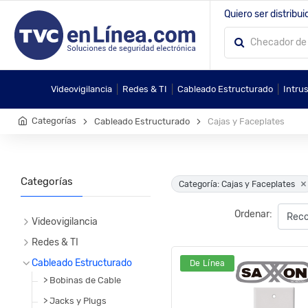
Quiero ser distribui
|
|
|
Videovigilancia
Redes & TI
Cableado Estructurado
Intru
Categorías
Cableado Estructurado
Cajas y Faceplates
Categorías
×
Categoría: Cajas y Faceplates
Ordenar:
Videovigilancia
Redes & TI
Cableado Estructurado
De Línea
> Bobinas de Cable
> Jacks y Plugs