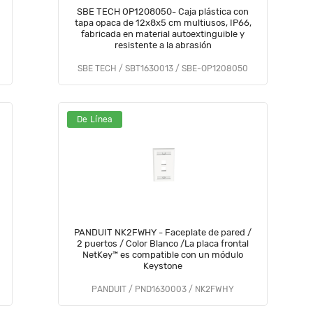
SBE TECH OP1208050- Caja plástica con
tapa opaca de 12x8x5 cm multiusos, IP66,
fabricada en material autoextinguible y
resistente a la abrasión
SBE TECH / SBT1630013 / SBE-OP1208050
De Línea
PANDUIT NK2FWHY - Faceplate de pared /
2 puertos / Color Blanco /La placa frontal
NetKey™ es compatible con un módulo
Keystone
PANDUIT / PND1630003 / NK2FWHY