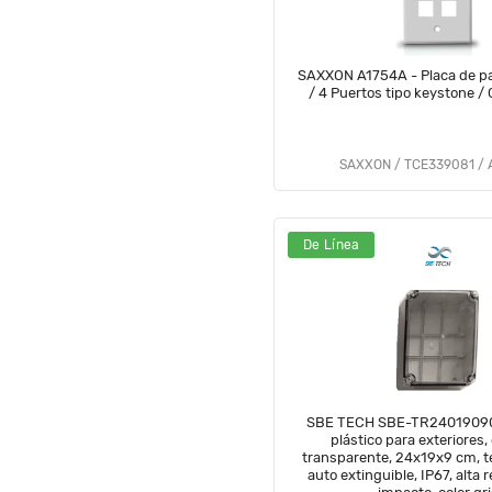
SAXXON A1754A - Placa de par
/ 4 Puertos tipo keystone / 
SAXXON / TCE339081 / 
De Línea
SBE TECH SBE-TR24019090
plástico para exteriores,
transparente, 24x19x9 cm, t
auto extinguible, IP67, alta r