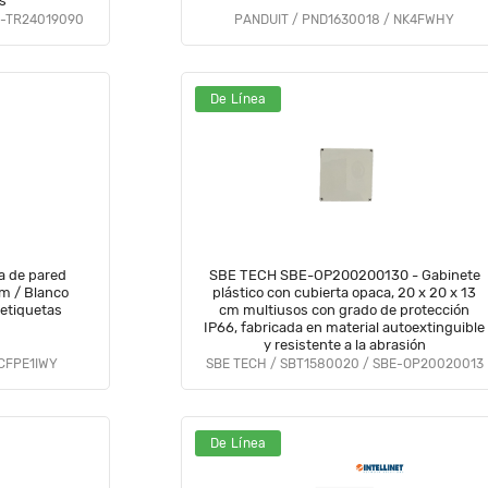
is
E-TR24019090
PANDUIT / PND1630018 / NK4FWHY
De Línea
a de pared
SBE TECH SBE-OP200200130 - Gabinete
plástico con cubierta opaca, 20 x 20 x 13
 etiquetas
cm multiusos con grado de protección
IP66, fabricada en material autoextinguible
y resistente a la abrasión
 CFPE1IWY
SBE TECH / SBT1580020 / SBE-OP20020013
De Línea