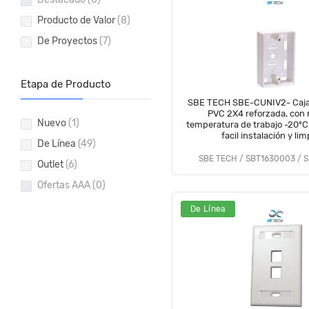
Producto de Valor
(8)
De Proyectos
(7)
Etapa de Producto
SBE TECH SBE-CUNIV2- Caja 
PVC 2X4 reforzada, con 
Nuevo
(1)
temperatura de trabajo -20ºC
facil instalación y li
De Línea
(49)
SBE TECH / SBT1630003 / 
Outlet
(6)
Ofertas AAA
(0)
De Línea