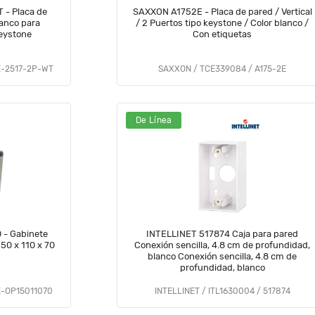
- Placa de
SAXXON A1752E - Placa de pared / Vertical
lanco para
/ 2 Puertos tipo keystone / Color blanco /
tores Jack rj 45 keystone
Con etiquetas
E-2517-2P-WT
SAXXON / TCE339084 / A175-2E
De Línea
- Gabinete
INTELLINET 517874 Caja para pared
150 x 110 x 70
Conexión sencilla, 4.8 cm de profundidad,
blanco Conexión sencilla, 4.8 cm de
profundidad, blanco
E-OP15011070
INTELLINET / ITL1630004 / 517874