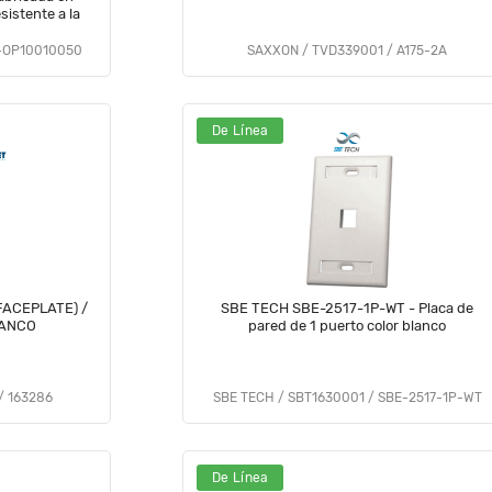
sistente a la
E-OP10010050
SAXXON / TVD339001 / A175-2A
De Línea
FACEPLATE) /
SBE TECH SBE-2517-1P-WT - Placa de
LANCO
pared de 1 puerto color blanco
/ 163286
SBE TECH / SBT1630001 / SBE-2517-1P-WT
De Línea