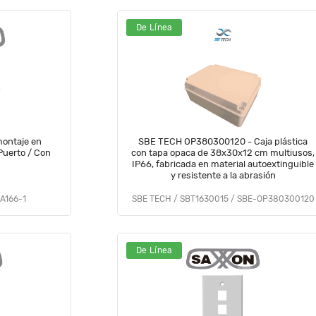
De Línea
montaje en
SBE TECH OP380300120 - Caja plástica
 Puerto / Con
con tapa opaca de 38x30x12 cm multiusos,
IP66, fabricada en material autoextinguible
y resistente a la abrasión
A166-1
SBE TECH / SBT1630015 / SBE-OP380300120
De Línea