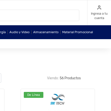
Ingresa a tu
cuenta
|
|
|
rgía
Audio y Video
Almacenamiento
Material Promocional
Viendo:
56 Productos
De Línea