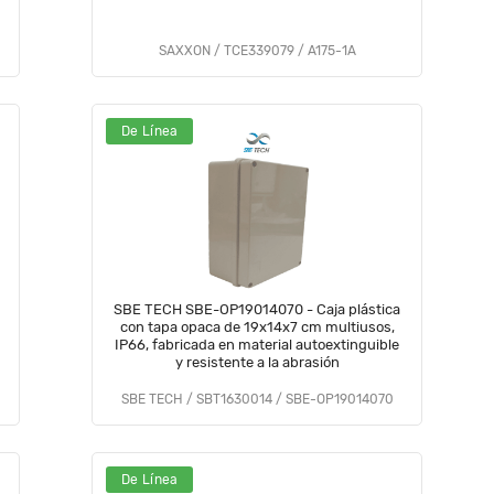
SAXXON / TCE339079 / A175-1A
De Línea
SBE TECH SBE-OP19014070 - Caja plástica
con tapa opaca de 19x14x7 cm multiusos,
IP66, fabricada en material autoextinguible
y resistente a la abrasión
SBE TECH / SBT1630014 / SBE-OP19014070
De Línea