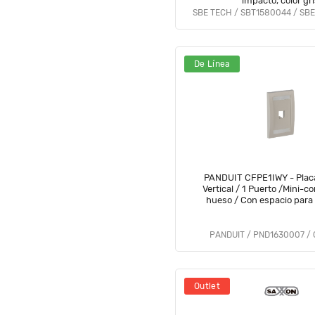
impacto, color gr
SBE TECH / SBT1580044 / SB
De Línea
PANDUIT CFPE1IWY - Plac
Vertical / 1 Puerto /Mini-com / Blanco
hueso / Con espacio para
PANDUIT / PND1630007 /
Outlet