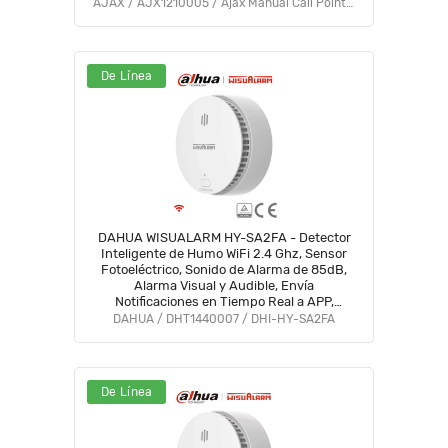
AJAX / AJX1210005 / Ajax Manual Call Point (Red) (9NA)
De Línea
DAHUA WISUALARM HY-SA2FA - Detector
Inteligente de Humo WiFi 2.4 Ghz, Sensor
Fotoeléctrico, Sonido de Alarma de 85dB,
Alarma Visual y Audible, Envía
Notificaciones en Tiempo Real a APP,
Certificaciones TÜV and CE, #LoNuevo
DAHUA / DHT1440007 / DHI-HY-SA2FA
#Wisualarm #MCI1 #WR
De Línea