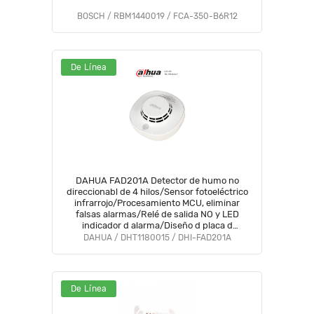
BOSCH / RBM1440019 / FCA-350-B6R12
De Línea
DAHUA FAD201A Detector de humo no
direccionabl de 4 hilos/Sensor fotoeléctrico
infrarrojo/Procesamiento MCU, eliminar
falsas alarmas/Relé de salida NO y LED
indicador d alarma/Diseño d placa d
circuito d dispositivo d montaje
DAHUA / DHT1180015 / DHI-FAD201A
superficial(SMD) #MA
De Línea