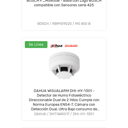
BOSCH F_MS400B - Base con Logo BOSCH
compatible con Sensores serie 425
BOSCH / RBM109025 / MS 400 B
De Línea
DAHUA WISUALARM DHI-HY-1301 -
Detector de Humo Fotoeléctrico
Direccionable Dual de 2 Hilos Cumple con
Norma Europea EN54-7, Cámara con
Detección Dual, Ultra Bajo consumo de
Energía, #LoNuevo #DahuaDetección
DAHUA / DHT1440017 / DHI-HY-1301
#LoNuevo #Wisualarm #MA #MCI1 #WO