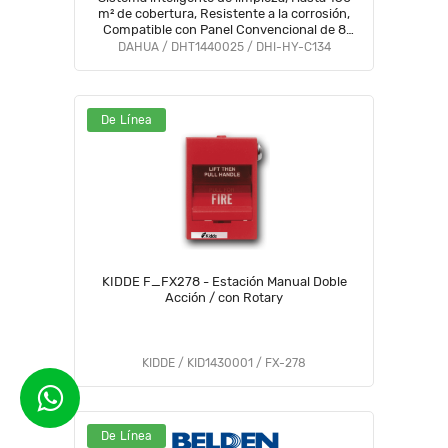
m² de cobertura, Resistente a la corrosión,
Compatible con Panel Convencional de 8
zonas #LoNuevo #Wisualarm #WO
DAHUA / DHT1440025 / DHI-HY-C134
De Línea
KIDDE F_FX278 - Estación Manual Doble
Acción / con Rotary
KIDDE / KID1430001 / FX-278
De Línea