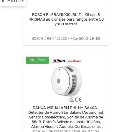
Filtros
BOSCH F_FRAY5000LRKIT - Kit con 3
PRISMAS adicionales para rangos entre 50
y 100 metros
BOSCH / RBM427023 / FRay5000-LR-Kit
De Línea
DAHUA WISUALARM DHI-HY-SA40A -
Detector de Humo Standalone (Autonomo),
Sensor Fotoeléctrico, Sonido de Alarma de
85dB, Batería Sellada de hasta 10 años,
Alarma Visual y Audible, Certificaciones
TÜV and CE, #BFW
DAHUA / DHT1440004 / DHI-HY-SA40A