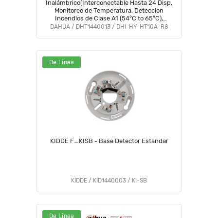
Inalámbrico(Interconectable Hasta 24 Disp,
Monitoreo de Temperatura, Deteccion
Incendios de Clase A1 (54°C to 65°C),
Autónomo, Alarma de 85dB, Certificaciones
DAHUA / DHT1440013 / DHI-HY-HT10A-R8
CE, Batería de 10años#LoNuevo
#Wisualarm #V1 #DCW
De Línea
KIDDE F_KISB - Base Detector Estandar
KIDDE / KID1440003 / KI-SB
De Línea