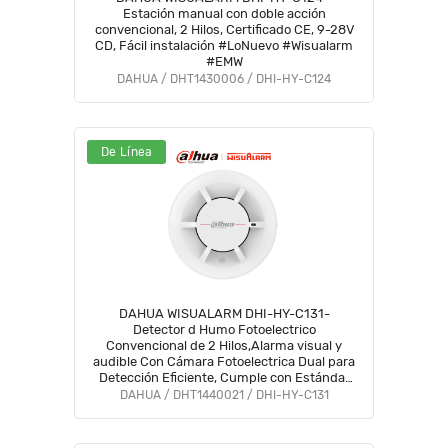
Estación manual con doble acción
convencional, 2 Hilos, Certificado CE, 9-28V
CD, Fácil instalación #LoNuevo #Wisualarm
#EMW
DAHUA / DHT1430006 / DHI-HY-C124
De Línea
DAHUA WISUALARM DHI-HY-C131-
Detector d Humo Fotoelectrico
Convencional de 2 Hilos,Alarma visual y
audible Con Cámara Fotoelectrica Dual para
Detección Eficiente, Cumple con Estándar
54-7:2018,Algoritmo BLC d Ajuste
DAHUA / DHT1440021 / DHI-HY-C131
Automático#LoNuevo#Wisualarm #MCI1
#WO