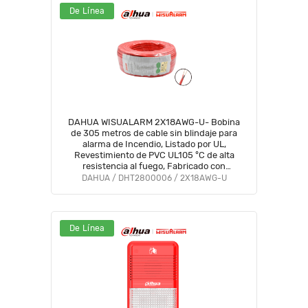
De Línea
DAHUA WISUALARM 2X18AWG-U- Bobina
de 305 metros de cable sin blindaje para
alarma de Incendio, Listado por UL,
Revestimiento de PVC UL105 °C de alta
resistencia al fuego, Fabricado con
aislamiento de cloruro de polivinilo UL105 °C
DAHUA / DHT2800006 / 2X18AWG-U
altamente ignífugo #WO
De Línea