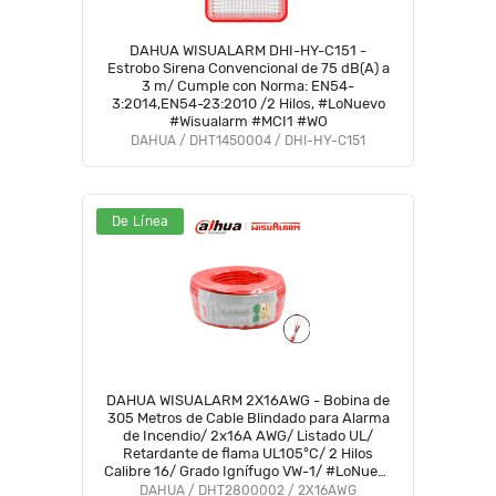
DAHUA WISUALARM DHI-HY-C151 -
Estrobo Sirena Convencional de 75 dB(A) a
3 m/ Cumple con Norma: EN54-
3:2014,EN54-23:2010 /2 Hilos, #LoNuevo
#Wisualarm #MCI1 #WO
DAHUA / DHT1450004 / DHI-HY-C151
De Línea
DAHUA WISUALARM 2X16AWG - Bobina de
305 Metros de Cable Blindado para Alarma
de Incendio/ 2x16A AWG/ Listado UL/
Retardante de flama UL105°C/ 2 Hilos
Calibre 16/ Grado Ignífugo VW-1/ #LoNuevo
#Wisualarm #MCI1 #IWIS #WO #WL
DAHUA / DHT2800002 / 2X16AWG