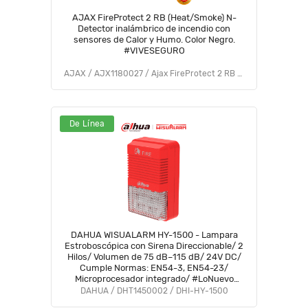
AJAX FireProtect 2 RB (Heat/Smoke) N-
Detector inalámbrico de incendio con
sensores de Calor y Humo. Color Negro.
#VIVESEGURO
AJAX / AJX1180027 / Ajax FireProtect 2 RB (Heat/Smoke) (9NA)
De Línea
DAHUA WISUALARM HY-1500 - Lampara
Estroboscópica con Sirena Direccionable/ 2
Hilos/ Volumen de 75 dB–115 dB/ 24V DC/
Cumple Normas: EN54-3, EN54-23/
Microprocesador integrado/ #LoNuevo
#Wisualarm
DAHUA / DHT1450002 / DHI-HY-1500