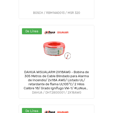
BOSCH / RBM1440013 / MSR 320
De Línea
DAHUA WISUALARM 2X18AWG - Bobina de
305 Metros de Cable Blindado para Alarma
de Incendio/ 2x18A AWG/ Listado UL/
retardante de flama UL105°C/ 2 Hilos
Calibre 18/ Grado Ignífugo VW-1/ #LoNuevo
#Wisualarm #MCI1 #IWIS #WO #MWA
DAHUA / DHT2800001 / 2X18AWG
De Línea