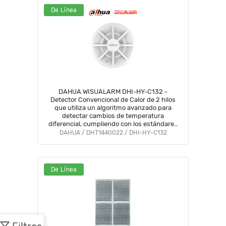
De Línea
DAHUA WISUALARM DHI-HY-C132 -
Detector Convencional de Calor de 2 hilos
que utiliza un algoritmo avanzado para
detectar cambios de temperatura
diferencial, cumpliendo con los estándares
EN54 y pruebas EMC, #LoNuevo
DAHUA / DHT1440022 / DHI-HY-C132
#Wisualarm
De Línea