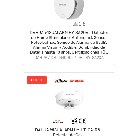
DAHUA WISUALARM HY-SA20A - Detector
de Humo Standalone (Autonomo), Sensor
Fotoeléctrico, Sonido de Alarma de 85dB,
Alarma Visual y Audible, Durabilidad de
Batería hasta 10 años, Certificaciones TÜV
and CE, #LoNuevo #Wisualarm #MCI1 #WR
DAHUA / DHT1440002 / DHI-HY-SA20A
#WO
Outlet
DAHUA WISUALARM HY-HT10A-R8 -
Detector de Calor