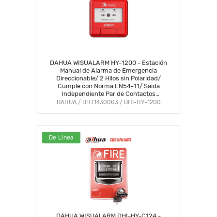
DAHUA WISUALARM HY-1200 - Estación
Manual de Alarma de Emergencia
Direccionable/ 2 Hilos sin Polaridad/
Cumple con Norma EN54-11/ Saida
Independiente Par de Contactos
Normalmente Abiertos/ No incluye base
DAHUA / DHT1430003 / DHI-HY-1200
De Línea
DAHUA WISUALARM DHI-HY-C124 -