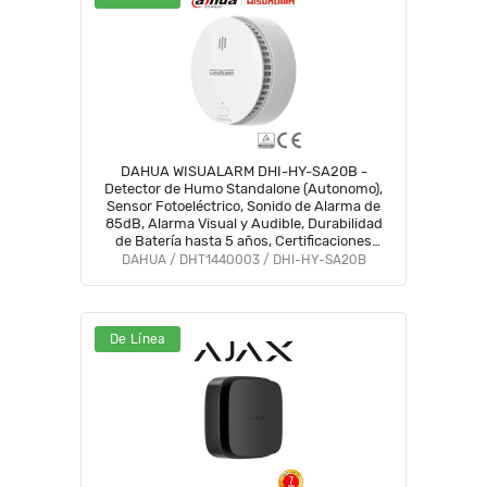
DAHUA WISUALARM DHI-HY-SA20B -
Detector de Humo Standalone (Autonomo),
Sensor Fotoeléctrico, Sonido de Alarma de
85dB, Alarma Visual y Audible, Durabilidad
de Batería hasta 5 años, Certificaciones
TÜV and CE, #LoNuevo #Wisualarm #WR
DAHUA / DHT1440003 / DHI-HY-SA20B
De Línea