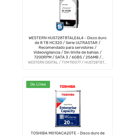
WESTERN HUS728T8TALE6L4 - Disco duro
de 8 TB HC320 / Serie ULTRASTAR /
Recomendado para servidores /
Videovigilancia / Sin limite de bahias /
7200RPM / SATA 3 / 6GBS / 256MB /
SOBRE PEDIDO
WESTERN DIGITAL / TVM110077 / HUS728T8TALE6L4
De Línea
TOSHIBA MG10ACA20TE - Disco duro de