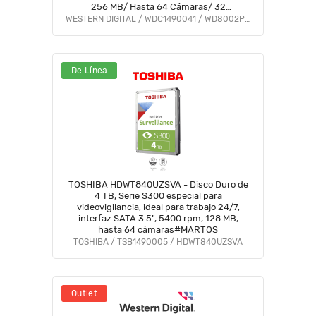
256 MB/ Hasta 64 Cámaras/ 32
Secuencias de IA para Análisis de
WESTERN DIGITAL / WDC1490041 / WD8002PURP
Aprendizaje Profundo #WJUN #TRICOLOR
De Línea
TOSHIBA HDWT840UZSVA - Disco Duro de
4 TB, Serie S300 especial para
videovigilancia, ideal para trabajo 24/7,
interfaz SATA 3.5", 5400 rpm, 128 MB,
hasta 64 cámaras#MARTOS
TOSHIBA / TSB1490005 / HDWT840UZSVA
Outlet