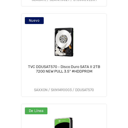
Nuevo
TVC DDUSAT570 - Disco Duro SATA II 2TB
7200 NEW PULL 3.5" #HDDPROM
SAXXON / SXN1490003 / DDUSAT570
De Línea