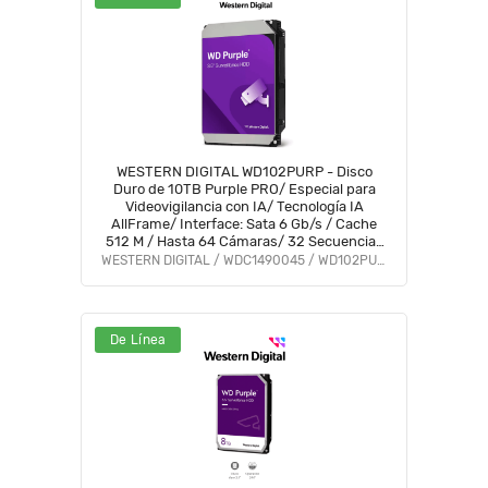
WESTERN DIGITAL WD102PURP - Disco
Duro de 10TB Purple PRO/ Especial para
Videovigilancia con IA/ Tecnología IA
AllFrame/ Interface: Sata 6 Gb/s / Cache
512 M / Hasta 64 Cámaras/ 32 Secuencias
de IA para Análisis de Aprendizaje
WESTERN DIGITAL / WDC1490045 / WD102PURP
Profundo
De Línea