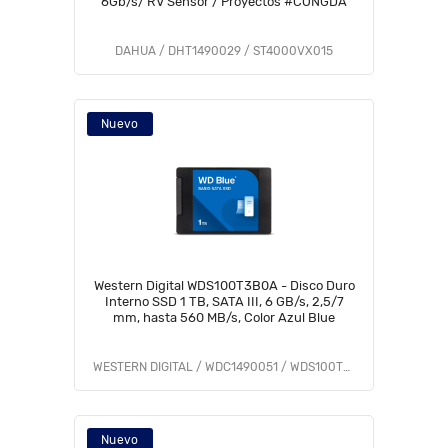
6Gb/s/ RV Sensor / Proyectos #CONGDA
DAHUA / DHT1490029 / ST4000VX015
Nuevo
Western Digital WDS100T3B0A - Disco Duro
Interno SSD 1 TB, SATA III, 6 GB/s, 2,5/7
mm, hasta 560 MB/s, Color Azul Blue
WESTERN DIGITAL / WDC1490051 / WDS100T3B0A
Nuevo