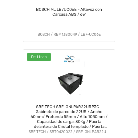
BOSCH M_LB7UC06E - Altavoz con
Carcasa ABS / 6W
BOSCH / RBM1380049 / LB7-UC06E
De Línea
SBE TECH SBE-GNLPAR22URP3C -
Gabinete de pared de 22UR / Ancho
60mm/ Profundo 55mm / Alto 1080mm /
Capacidad de carga: 30Kg / Puerta
delantera de Cristal templado / Puerta
trasera sólida
SBE TECH / SBT0420022 / SBE-GNLPAR22URP3C