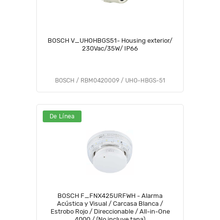
BOSCH V_UHOHBGS51- Housing exterior/
230Vac/35W/ IP66
BOSCH / RBM0420009 / UHO-HBGS-51
De Línea
BOSCH F_FNX425URFWH - Alarma
Acústica y Visual / Carcasa Blanca /
Estrobo Rojo / Direccionable / All-in-One
4000 / (No incluye tapa)