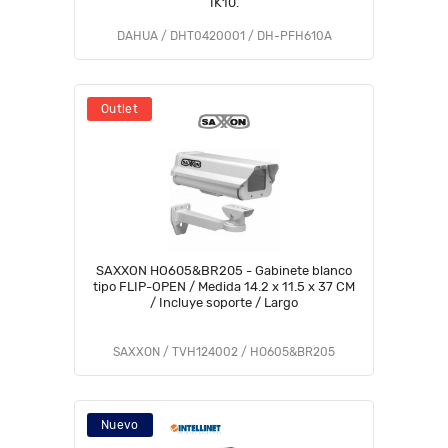
IK10.
DAHUA / DHT0420001 / DH-PFH610A
Outlet
SAXXON HO605&BR205 - Gabinete blanco
tipo FLIP-OPEN / Medida 14.2 x 11.5 x 37 CM
/ Incluye soporte / Largo
SAXXON / TVH124002 / HO605&BR205
Nuevo