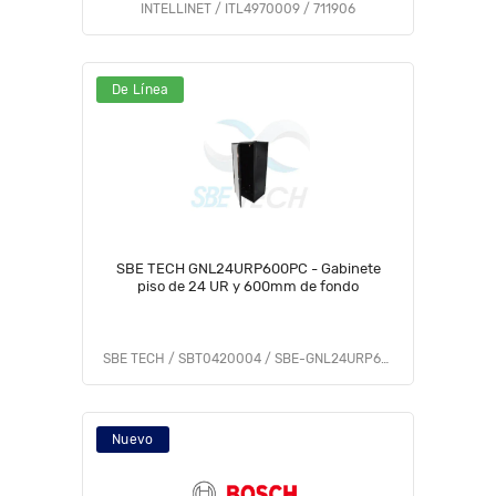
INTELLINET / ITL4970009 / 711906
De Línea
SBE TECH GNL24URP600PC - Gabinete
piso de 24 UR y 600mm de fondo
SBE TECH / SBT0420004 / SBE-GNL24URP600PC
Nuevo