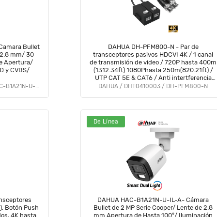
amara Bullet
DAHUA DH-PFM800-N - Par de
 2.8 mm/ 30
transceptores pasivos HDCVI 4K / 1 canal
e Apertura/
de transmisión de video / 720P hasta 400m
HD y CVBS/
(1312.34ft) 1080Phasta 250m(820.21ft) /
UTP CAT 5E & CAT6 / Anti intertferencia
hasta 60db / Compatible con formatos
DAHUA / DHT0030173 / DH-HAC-B1A21N-U-0280B
DAHUA / DHT0410003 / DH-PFM800-N
HDCVI, AHD, TVI y CVBS
De Línea
nsceptores
DAHUA HAC-B1A21N-U-IL-A- Cámara
Bullet de 2 MP Serie Cooper/ Lente de 2.8
os, 4K hasta
mm Apertura de Hasta 100°/ Iluminación