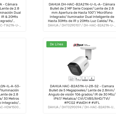
A - Cámara
DAHUA DH-HAC-B2A21N-U-IL-A- Cámara
Lente de 2.8
Bullet de 2 MP Serie Cooper/ Lente de 2.8
minación Dual
mm Apertura de Hasta 100°/ Micrófono
n IR & 20Mts
Integrado/ Iluminador Dual Inteligente de
ntegrado/
Hasta 30Mts de IR y 20Mts Luz Calida/ Para
o #OD #CD
Exterior IP67/ Metálica/ #LoNuevo #OD
DAHUA / DHT0300079 / DH-HAC-T1A21N-U-IL-A
DAHUA / DHT0290107 / DH-HAC-B2A21N-U-IL-A
#CD #ACOO
De Línea
QN-IL-A-S3-
DAHUA HAC-B2A51N-U-28-S2 - Camara
/Iluminación
Bullet de 5 Megapixeles/ Lente de 2.8mm/
Lente de 2.8
Angulo de visión 106 grados/ IR de 30 Mts/
a/ 30 Metros
IP67/ Metalica/ CVI/CVBS/AHD/TVI/
o Integrado/
#PCQ2 #VolDH # #VFL
DAHUA / DHT0300086 / DH-HAC-HDW1500CLQN-IL-A-S3-DIP
DAHUA / DHT0290094 / DH-HAC-B2A51N-U-0280B-S2
vo #HI #HO
FD