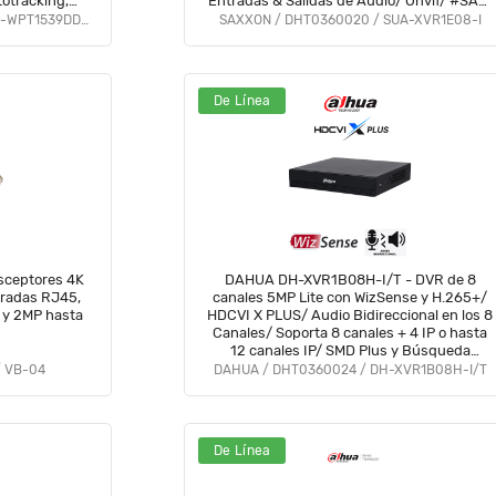
totracking,
Entradas & Salidas de Audio/ Onvif/ #SAXI
icroSD, IP66
#SAGR #GSA #VolSX #SAXO
DAHUA / DHT0060118 / DH-IPC-WPT1539DD-SW-5E2-PV
SAXXON / DHT0360020 / SUA-XVR1E08-I
HWifi
De Línea
sceptores 4K
DAHUA DH-XVR1B08H-I/T - DVR de 8
tradas RJ45,
canales 5MP Lite con WizSense y H.265+/
 y 2MP hasta
HDCVI X PLUS/ Audio Bidireccional en los 8
Canales/ Soporta 8 canales + 4 IP o hasta
12 canales IP/ SMD Plus y Búsqueda
inteligente de Humanos y Vehículos/
/ VB-04
DAHUA / DHT0360024 / DH-XVR1B08H-I/T
#DVNU #VDV
De Línea