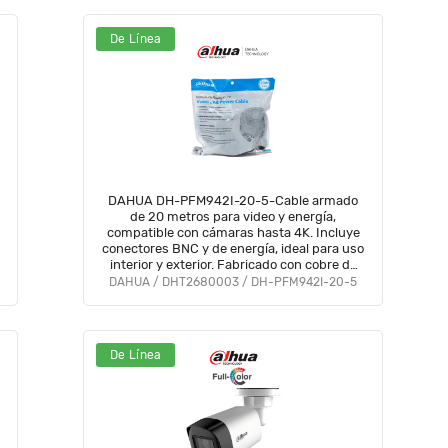
De Línea
DAHUA DH-PFM942I-20-5-Cable armado
de 20 metros para video y energía,
compatible con cámaras hasta 4K. Incluye
conectores BNC y de energía, ideal para uso
interior y exterior. Fabricado con cobre de
alta pureza, soporta AHD, CVI, TVI, y CVBS.
DAHUA / DHT2680003 / DH-PFM942I-20-5
De Línea