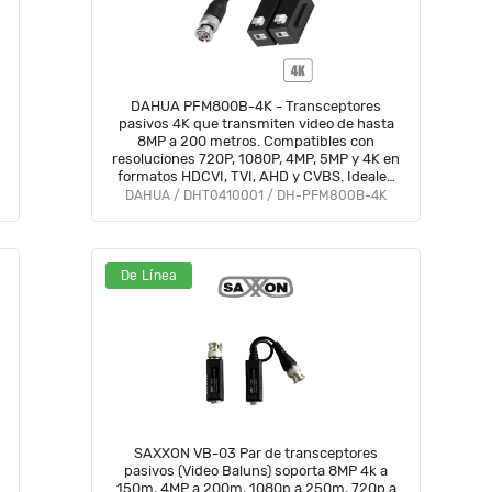
DAHUA PFM800B-4K - Transceptores
pasivos 4K que transmiten video de hasta
8MP a 200 metros. Compatibles con
resoluciones 720P, 1080P, 4MP, 5MP y 4K en
formatos HDCVI, TVI, AHD y CVBS. Ideales
para vigilancia en alta resolución y largas
DAHUA / DHT0410001 / DH-PFM800B-4K
distancias.
De Línea
SAXXON VB-03 Par de transceptores
pasivos (Video Baluns) soporta 8MP 4k a
150m, 4MP a 200m, 1080p a 250m, 720p a