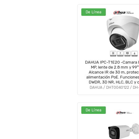
De Línea
DAHUA IPC-T1E20 -Camara I
MP, lente de 2.8 mm y 99° 
Alcance IR de 30 m, protec
alimentación PoE. Funcione
DWDR, 3D NR, HLC, BLC y 
H.265+ Ideal para videov
DAHUA / DHT0040122 / DH
confiable#SwitchD1#
De Línea