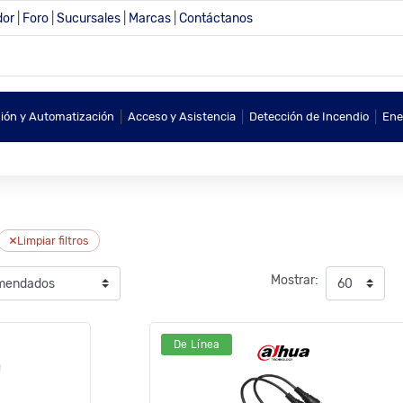
dor
|
Foro
|
Sucursales
|
Marcas
|
Contáctanos
|
|
|
sión y Automatización
Acceso y Asistencia
Detección de Incendio
Ene
×
Limpiar filtros
Mostrar:
De Línea