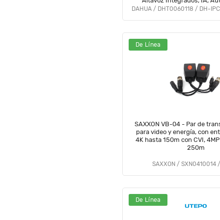
Altavoz Integrados, IA, Au
Disuación activa, Ranura M
#LoNuevo #DDPT #D
De Línea
SAXXON VB-04 - Par de tran
para video y energía, con en
4K hasta 150m con CVI, 4MP
250m
SAXXON / SXN0410014 
De Línea