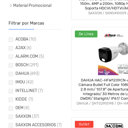
150m, 4MP a 200m, 1080p 
Material Promocional
Soporta HDCVI/HDTVI/
SAXXON / SXN0410009 
Filtrar por Marcas
De Línea
ACOBA
(10)
AJAX
(6)
ALARM.COM
(5)
BOSCH
(291)
DAHUA
(693)
DAHUA HAC-HFW1209CN-A
IMOU
(42)
Cámara Bullet Full Color 108
2.8 mm/ 107.8° de Apertura
INTELLINET
(7)
Integrado/ 30 Metros de Lu
DWDR/ Starlight/ IP67/ Com
KIDDE
(1)
CVI/AHD/CVBS/ #LoNuevo 
OEM
(4)
#FD
SAXXON
(37)
Outlet
SAXXON ACCESORIOS
(7)