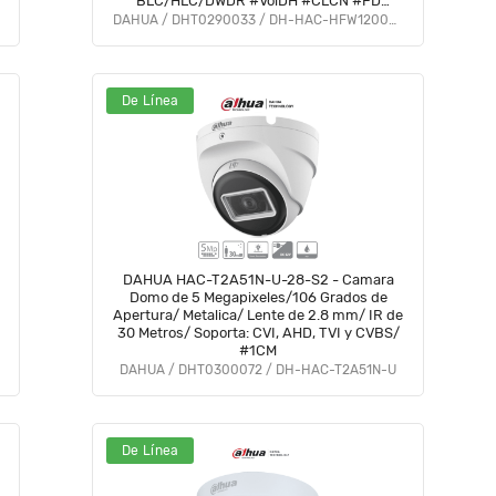
BLC/HLC/DWDR #VolDH #CLCN #FD
#DMIP
DAHUA / DHT0290033 / DH-HAC-HFW1200CN-A-0280B-S5
De Línea
DAHUA HAC-T2A51N-U-28-S2 - Camara
Domo de 5 Megapixeles/106 Grados de
Apertura/ Metalica/ Lente de 2.8 mm/ IR de
30 Metros/ Soporta: CVI, AHD, TVI y CVBS/
#1CM
DAHUA / DHT0300072 / DH-HAC-T2A51N-U
De Línea