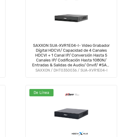
SAXXON SUA-XVR1E04-I- Video Grabador
Dígital HDCVI/ Capacidad de 4 Canales
HDCVI + 1 Canal IP/ Conversión Hasta 5
Canales IP/ Codificación Hasta 1080N/
Entradas & Salidas de Audio/ Onvif/ #SAXI
#SAGR #GSA #VolSX #SAXO
SAXXON / DHT0350036 / SUA-XVR1E04-I
De Línea