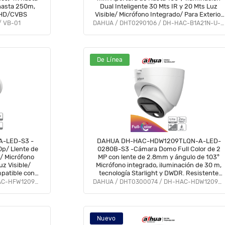
hasta 250m,
Dual Inteligente 30 Mts IR y 20 Mts Luz
AHD/CVBS
Visible/ Micrófono Integrado/ Para Exterior
IP67#LoNuevo #OD #CD #OIM
/ VB-01
DAHUA / DHT0290106 / DH-HAC-B1A21N-U-IL-A
De Línea
-LED-S3 -
DAHUA DH-HAC-HDW1209TLQN-A-LED-
0p/ Llente de
0280B-S3 -Cámara Domo Full Color de 2
/ Micrófono
MP con lente de 2.8mm y ángulo de 103°
z Visible/
Micrófono integrado, iluminación de 30 m,
patible con
tecnología Starlight y DWDR. Resistente
#M1 #AFULL
con IP67, visión clara en baja luz #M1
DAHUA / DHT0290098 / DH-HAC-HFW1209CN-A-LED-S3
DAHUA / DHT0300074 / DH-HAC-HDW1209TLQN-A-LED-S3
Nuevo