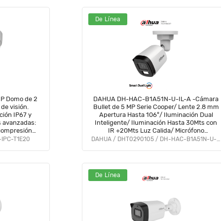
De Línea
P Domo de 2
DAHUA DH-HAC-B1A51N-U-IL-A -Cámara
de visión.
Bullet de 5 MP Serie Cooper/ Lente 2.8 mm
ción IP67 y
Apertura Hasta 106°/ Iluminación Dual
s avanzadas:
Inteligente/ Iluminación Hasta 30Mts con
compresión
IR +20Mts Luz Calida/ Micrófono
igilancia
Incorporado/ Plástico/ Para
-IPC-T1E20
DAHUA / DHT0290105 / DH-HAC-B1A51N-U-IL-A
VolDH
ExteriorIP67#LoNuevo #OD #CD #OIM
#BFCO
De Línea