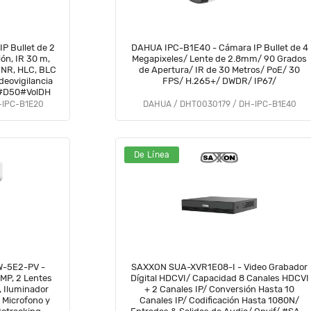
P Bullet de 2
DAHUA IPC-B1E40 - Cámara IP Bullet de 4
ión, IR 30 m,
Megapixeles/ Lente de 2.8mm/ 90 Grados
 NR, HLC, BLC
de Apertura/ IR de 30 Metros/ PoE/ 30
deovigilancia
FPS/ H.265+/ DWDR/ IP67/
 #D50#VolDH
-IPC-B1E20
DAHUA / DHT0030179 / DH-IPC-B1E40
De Línea
-5E2-PV -
SAXXON SUA-XVR1E08-I - Video Grabador
 MP, 2 Lentes
Dígital HDCVI/ Capacidad 8 Canales HDCVI
, Iluminador
+ 2 Canales IP/ Conversión Hasta 10
 Microfono y
Canales IP/ Codificación Hasta 1080N/