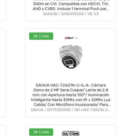
300m en CVI. Compatible con HDCVI, TVI,
AHD y CVBS. Incluye 1 terminal Push para
fácil conexión
SAXXON / SXN0410008 / VB-03
De Línea
DAHUA HAC-T2A21N-U-IL-A- Cámara
Domo de 2 MP Serie Cooper/ Lente de 2.8
mm con Apertura Hasta 100°/ Iluminación
Inteligente Hasta 30Mts con IR + 20Mts Luz
Calida/ Con Micrófono Incorporado/ Para
Exterior IP67/ Metal #OD #CD #ACOO
DAHUA / DHT0300080 / DH-HAC-T2A21N-U-IL-A
De Línea