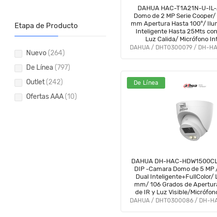
DAHUA HAC-T1A21N-U-IL-
Domo de 2 MP Serie Cooper/ 
mm Apertura Hasta 100°/ Ilu
Etapa de Producto
Inteligente Hasta 25Mts co
Luz Calida/ Micrófono I
Policarbonato/ #LoNuev
Nuevo
(264)
De Línea
(797)
Outlet
(242)
De Línea
Ofertas AAA
(10)
DAHUA DH-HAC-HDW1500CL
DIP -Camara Domo de 5 MP 
Dual Inteligente+FullColor/ 
mm/ 106 Grados de Apertur
de IR y Luz Visible/Micrófon
IP67/ Soporta:
CVI/CVBS/AHD/TVI/#LoNue
#HDN #AFULL #