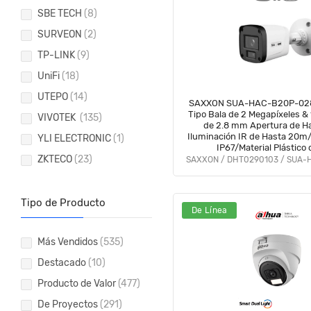
SBE TECH
(8)
SURVEON
(2)
TP-LINK
(9)
UniFi
(18)
UTEPO
(14)
SAXXON SUA-HAC-B20P-02
Tipo Bala de 2 Megapíxeles &
VIVOTEK
(135)
de 2.8 mm Apertura de Ha
Iluminación IR de Hasta 20m/
YLI ELECTRONIC
(1)
IP67/Material Plástico 
ZKTECO
(23)
Duración/Funcionamiento en
AHD & TVI #SAXI #V
Tipo de Producto
De Línea
Más Vendidos
(535)
Destacado
(10)
Producto de Valor
(477)
De Proyectos
(291)