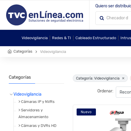
Quiero ser distribui
|
|
|
Videovigilancia
Redes & TI
Cableado Estructurado
Intru
Categorías
Videovigilancia
Categorías
×
Categoría: Videovigilancia
Ordenar:
Videovigilancia
> Cámaras IP y NVRs
> Servidores y
Nuevo
Almacenamiento
> Cámaras y DVRs HD