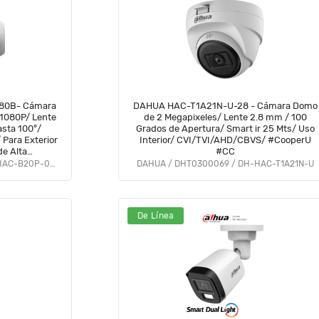
80B- Cámara
DAHUA HAC-T1A21N-U-28 - Cámara Domo
 1080P/ Lente
de 2 Megapixeles/ Lente 2.8 mm / 100
sta 100°/
Grados de Apertura/ Smart ir 25 Mts/ Uso
 Para Exterior
Interior/ CVI/TVI/AHD/CBVS/ #CooperU
de Alta
#CC
 Modos CVI &
SAXXON / DHT0290103 / SUA-HAC-B20P-0280B
DAHUA / DHT0300069 / DH-HAC-T1A21N-U
olSX
De Línea