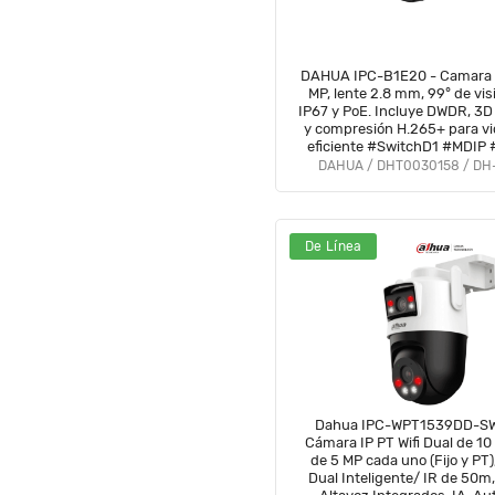
DAHUA IPC-B1E20 - Camara I
MP, lente 2.8 mm, 99° de vis
IP67 y PoE. Incluye DWDR, 3D
y compresión H.265+ para vi
eficiente #SwitchD1 #MDIP
DAHUA / DHT0030158 / DH
De Línea
Dahua IPC-WPT1539DD-SW
Cámara IP PT Wifi Dual de 10
de 5 MP cada uno (Fijo y PT)
Dual Inteligente/ IR de 50m,