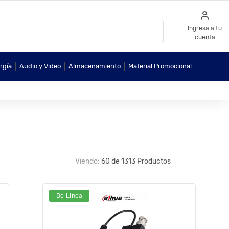
Ingresa a tu
cuenta
|
|
|
rgía
Audio y Video
Almacenamiento
Material Promocional
Viendo:
60 de 1313 Productos
De Línea