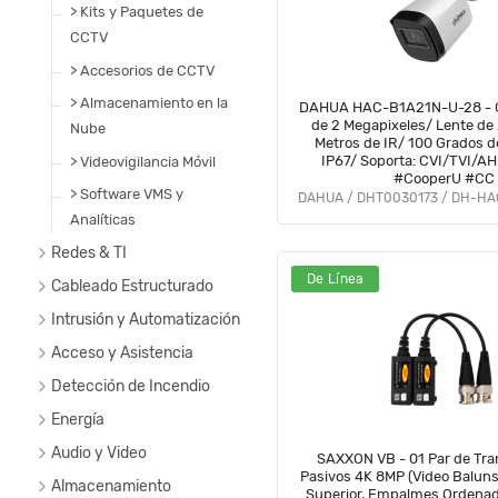
> Kits y Paquetes de
CCTV
> Accesorios de CCTV
> Almacenamiento en la
DAHUA HAC-B1A21N-U-28 - C
de 2 Megapixeles/ Lente de
Nube
Metros de IR/ 100 Grados d
IP67/ Soporta: CVI/TVI/A
> Videovigilancia Móvil
#CooperU #CC
> Software VMS y
Analíticas
Redes & TI
De Línea
Cableado Estructurado
Intrusión y Automatización
Acceso y Asistencia
Detección de Incendio
Energía
Audio y Video
SAXXON VB - 01 Par de Tra
Pasivos 4K 8MP (Video Baluns), Botón Push
Almacenamiento
Superior, Empalmes Ordenad