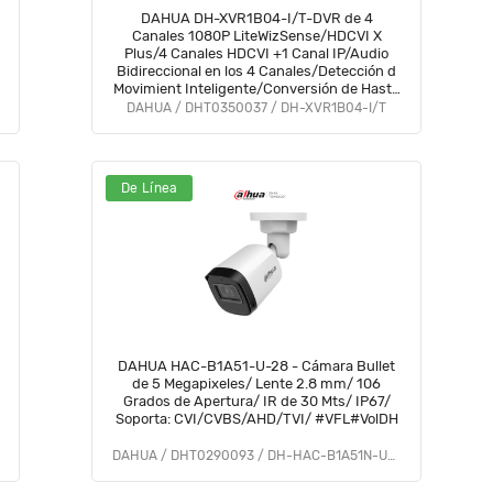
DAHUA DH-XVR1B04-I/T-DVR de 4
Canales 1080P LiteWizSense/HDCVI X
Plus/4 Canales HDCVI +1 Canal IP/Audio
Bidireccional en los 4 Canales/Detección d
Movimient Inteligente/Conversión de Hasta
5 Canals IP/Decodificación de Video Hasta
DAHUA / DHT0350037 / DH-XVR1B04-I/T
1080PLite#COD #OIM #BFCO
De Línea
DAHUA HAC-B1A51-U-28 - Cámara Bullet
de 5 Megapixeles/ Lente 2.8 mm/ 106
Grados de Apertura/ IR de 30 Mts/ IP67/
Soporta: CVI/CVBS/AHD/TVI/ #VFL#VolDH
DAHUA / DHT0290093 / DH-HAC-B1A51N-U-0280B