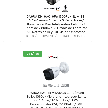
DAHUA DH-HAC-HFW1500RLN-IL-A-S3-
DIP - Camara Bullet de 5 Megapixeles/
Iluminación Dual Inteligente + FullColor/
Lente de 2.8mm/ 106 Grados de Apertura/
20 Metros de IR y Luz Visible/ Micrófono
Integrado/ IP67/ Soporta:
DAHUA / DHT0290113 / DH-HAC-HFW1500RLN-IL-A-S3-DIP
CVI/CVBS/AHD/TVI/ #AFULL #FD #PCQ2
De Línea
DAHUA HAC-HFW1200CN-A - Cámara
Bullet 1080p/ Micrófono Integrado/ Lente
de 2.8mm/ 30 Mts de Ir/ IP67/
Policarbonato/ CVI/CVBS/AHD/TVI/