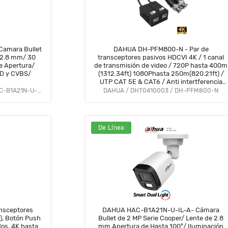
amara Bullet
DAHUA DH-PFM800-N - Par de
 2.8 mm/ 30
transceptores pasivos HDCVI 4K / 1 canal
e Apertura/
de transmisión de video / 720P hasta 400m
HD y CVBS/
(1312.34ft) 1080Phasta 250m(820.21ft) /
UTP CAT 5E & CAT6 / Anti intertferencia
hasta 60db / Compatible con formatos
DAHUA / DHT0030173 / DH-HAC-B1A21N-U-0280B
DAHUA / DHT0410003 / DH-PFM800-N
HDCVI, AHD, TVI y CVBS
De Línea
nsceptores
DAHUA HAC-B1A21N-U-IL-A- Cámara
Bullet de 2 MP Serie Cooper/ Lente de 2.8
os, 4K hasta
mm Apertura de Hasta 100°/ Iluminación