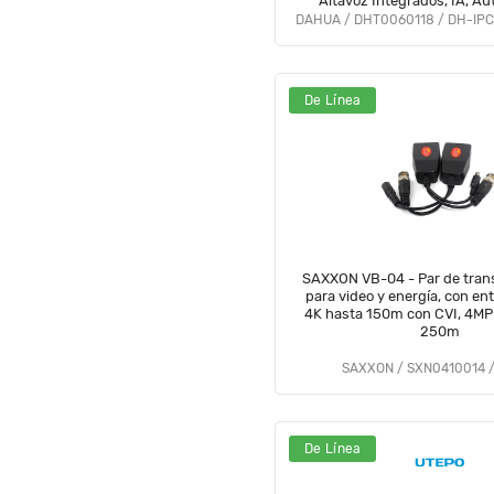
Altavoz Integrados, IA, Au
Disuación activa, Ranura M
#LoNuevo #DDPT #D
De Línea
SAXXON VB-04 - Par de tran
para video y energía, con en
4K hasta 150m con CVI, 4MP
250m
SAXXON / SXN0410014 
De Línea