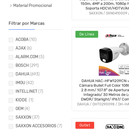
150m, 4MP a 200m, 1080p 
Material Promocional
Soporta HDCVI/HDTVI/
SAXXON / SXN0410009 
Filtrar por Marcas
De Línea
ACOBA
(10)
AJAX
(6)
ALARM.COM
(5)
BOSCH
(291)
DAHUA
(693)
DAHUA HAC-HFW1209CN-A
IMOU
(42)
Cámara Bullet Full Color 108
2.8 mm/ 107.8° de Apertura
INTELLINET
(7)
Integrado/ 30 Metros de Lu
DWDR/ Starlight/ IP67/ Com
KIDDE
(1)
CVI/AHD/CVBS/ #LoNuevo 
OEM
(4)
#FD
SAXXON
(37)
Outlet
SAXXON ACCESORIOS
(7)