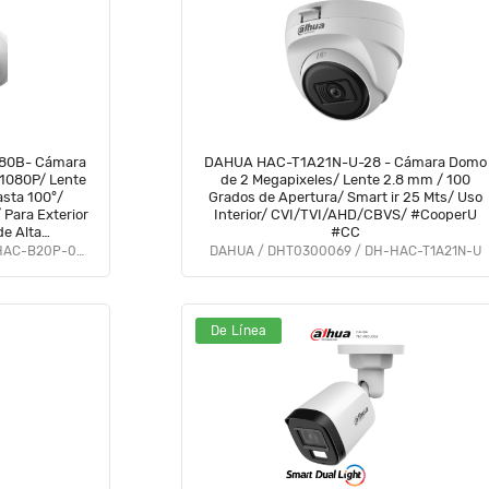
80B- Cámara
DAHUA HAC-T1A21N-U-28 - Cámara Domo
 1080P/ Lente
de 2 Megapixeles/ Lente 2.8 mm / 100
sta 100°/
Grados de Apertura/ Smart ir 25 Mts/ Uso
 Para Exterior
Interior/ CVI/TVI/AHD/CBVS/ #CooperU
de Alta
#CC
 Modos CVI &
SAXXON / DHT0290103 / SUA-HAC-B20P-0280B
DAHUA / DHT0300069 / DH-HAC-T1A21N-U
olSX
De Línea