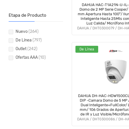
DAHUA HAC-T1A21N-U-IL-
Domo de 2 MP Serie Cooper/ 
mm Apertura Hasta 100°/ Ilu
Etapa de Producto
Inteligente Hasta 25Mts co
Luz Calida/ Micrófono I
Policarbonato/ #LoNuev
Nuevo
(264)
De Línea
(797)
Outlet
(242)
De Línea
Ofertas AAA
(10)
DAHUA DH-HAC-HDW1500CL
DIP -Camara Domo de 5 MP 
Dual Inteligente+FullColor/ 
mm/ 106 Grados de Apertur
de IR y Luz Visible/Micrófon
IP67/ Soporta:
CVI/CVBS/AHD/TVI/#LoNue
#HDN #AFULL #