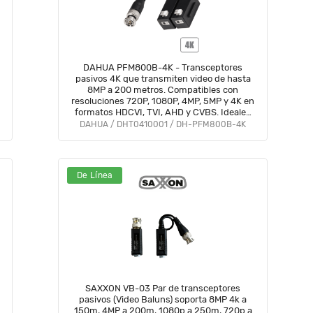
DAHUA PFM800B-4K - Transceptores
pasivos 4K que transmiten video de hasta
8MP a 200 metros. Compatibles con
resoluciones 720P, 1080P, 4MP, 5MP y 4K en
formatos HDCVI, TVI, AHD y CVBS. Ideales
para vigilancia en alta resolución y largas
DAHUA / DHT0410001 / DH-PFM800B-4K
distancias.
De Línea
SAXXON VB-03 Par de transceptores
pasivos (Video Baluns) soporta 8MP 4k a
150m, 4MP a 200m, 1080p a 250m, 720p a