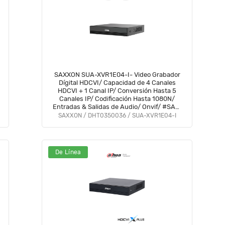
SAXXON SUA-XVR1E04-I- Video Grabador
Dígital HDCVI/ Capacidad de 4 Canales
HDCVI + 1 Canal IP/ Conversión Hasta 5
Canales IP/ Codificación Hasta 1080N/
Entradas & Salidas de Audio/ Onvif/ #SAXI
#SAGR #GSA #VolSX #SAXO
SAXXON / DHT0350036 / SUA-XVR1E04-I
De Línea