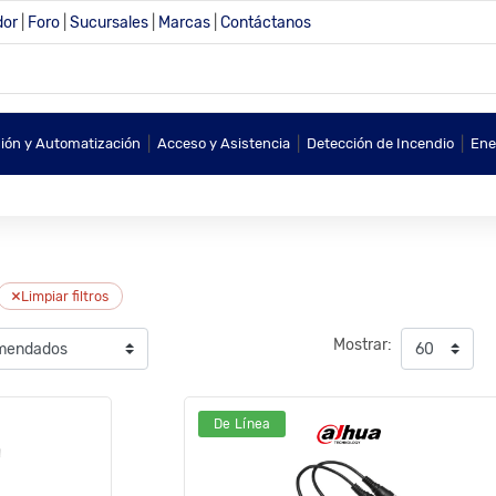
dor
|
Foro
|
Sucursales
|
Marcas
|
Contáctanos
|
|
|
sión y Automatización
Acceso y Asistencia
Detección de Incendio
Ene
×
Limpiar filtros
Mostrar:
De Línea