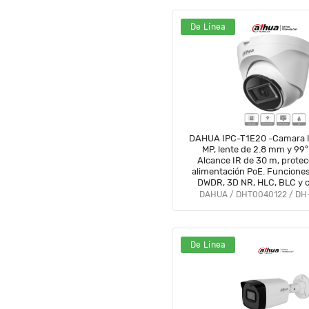
De Línea
DAHUA IPC-T1E20 -Camara I
MP, lente de 2.8 mm y 99° 
Alcance IR de 30 m, protec
alimentación PoE. Funcione
DWDR, 3D NR, HLC, BLC y 
H.265+ Ideal para videov
DAHUA / DHT0040122 / DH
confiable#SwitchD1#
De Línea