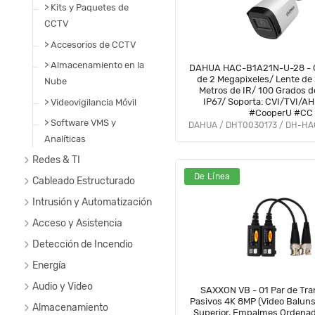
> Kits y Paquetes de
CCTV
> Accesorios de CCTV
> Almacenamiento en la
DAHUA HAC-B1A21N-U-28 - C
de 2 Megapixeles/ Lente de
Nube
Metros de IR/ 100 Grados d
IP67/ Soporta: CVI/TVI/A
> Videovigilancia Móvil
#CooperU #CC
> Software VMS y
Analíticas
Redes & TI
De Línea
Cableado Estructurado
Intrusión y Automatización
Acceso y Asistencia
Detección de Incendio
Energía
Audio y Video
SAXXON VB - 01 Par de Tra
Pasivos 4K 8MP (Video Baluns), Botón Push
Almacenamiento
Superior, Empalmes Ordenad