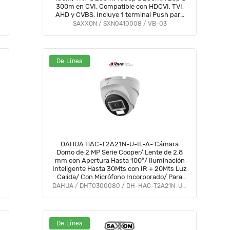
300m en CVI. Compatible con HDCVI, TVI,
AHD y CVBS. Incluye 1 terminal Push para
fácil conexión
SAXXON / SXN0410008 / VB-03
De Línea
DAHUA HAC-T2A21N-U-IL-A- Cámara
Domo de 2 MP Serie Cooper/ Lente de 2.8
mm con Apertura Hasta 100°/ Iluminación
Inteligente Hasta 30Mts con IR + 20Mts Luz
Calida/ Con Micrófono Incorporado/ Para
Exterior IP67/ Metal #OD #CD #ACOO
DAHUA / DHT0300080 / DH-HAC-T2A21N-U-IL-A
De Línea