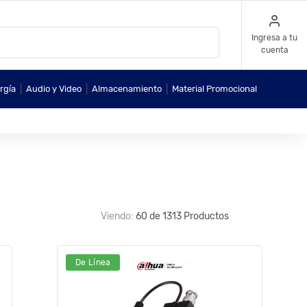
Ingresa a tu
cuenta
|
|
|
rgía
Audio y Video
Almacenamiento
Material Promocional
Viendo:
60 de 1313 Productos
De Línea