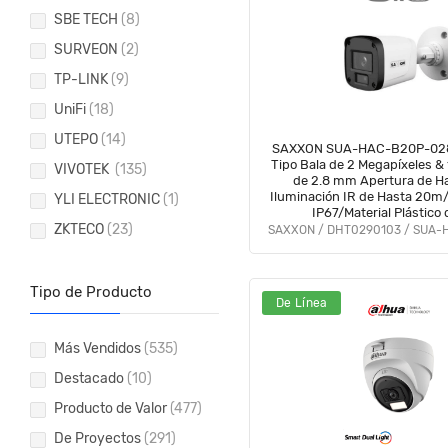
SBE TECH
(8)
SURVEON
(2)
TP-LINK
(9)
UniFi
(18)
UTEPO
(14)
SAXXON SUA-HAC-B20P-02
Tipo Bala de 2 Megapíxeles &
VIVOTEK
(135)
de 2.8 mm Apertura de Ha
Iluminación IR de Hasta 20m/
YLI ELECTRONIC
(1)
IP67/Material Plástico 
ZKTECO
(23)
Duración/Funcionamiento en
AHD & TVI #SAXI #V
Tipo de Producto
De Línea
Más Vendidos
(535)
Destacado
(10)
Producto de Valor
(477)
De Proyectos
(291)