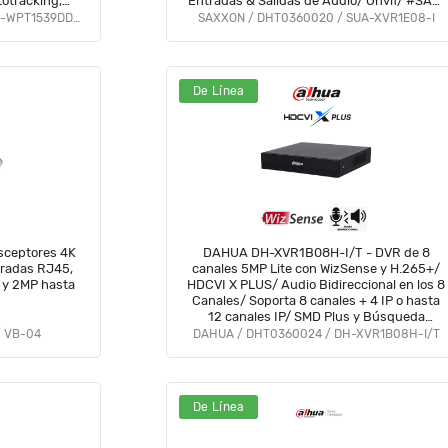
totracking,
Entradas & Salidas de Audio/ Onvif/ #SAXI
icroSD, IP66
#SAGR #GSA #VolSX #SAXO
DAHUA / DHT0060118 / DH-IPC-WPT1539DD-SW-5E2-PV
SAXXON / DHT0360020 / SUA-XVR1E08-I
HWifi
De Línea
sceptores 4K
DAHUA DH-XVR1B08H-I/T - DVR de 8
tradas RJ45,
canales 5MP Lite con WizSense y H.265+/
 y 2MP hasta
HDCVI X PLUS/ Audio Bidireccional en los 8
Canales/ Soporta 8 canales + 4 IP o hasta
12 canales IP/ SMD Plus y Búsqueda
inteligente de Humanos y Vehículos/
/ VB-04
DAHUA / DHT0360024 / DH-XVR1B08H-I/T
#DVNU #VDV
De Línea