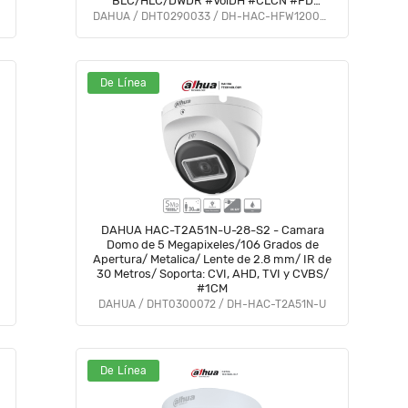
BLC/HLC/DWDR #VolDH #CLCN #FD
#DMIP
DAHUA / DHT0290033 / DH-HAC-HFW1200CN-A-0280B-S5
De Línea
DAHUA HAC-T2A51N-U-28-S2 - Camara
Domo de 5 Megapixeles/106 Grados de
Apertura/ Metalica/ Lente de 2.8 mm/ IR de
30 Metros/ Soporta: CVI, AHD, TVI y CVBS/
#1CM
DAHUA / DHT0300072 / DH-HAC-T2A51N-U
De Línea