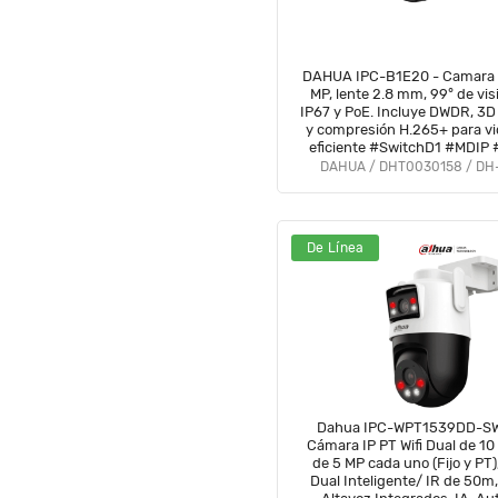
DAHUA IPC-B1E20 - Camara I
MP, lente 2.8 mm, 99° de vis
IP67 y PoE. Incluye DWDR, 3D
y compresión H.265+ para vi
eficiente #SwitchD1 #MDIP
DAHUA / DHT0030158 / DH
De Línea
Dahua IPC-WPT1539DD-SW
Cámara IP PT Wifi Dual de 10
de 5 MP cada uno (Fijo y PT)
Dual Inteligente/ IR de 50m,