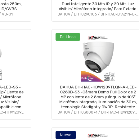
hasta 250m,
Dual Inteligente 30 Mts IR y 20 Mts Luz
AHD/CVBS
Visible/ Micrófono Integrado/ Para Exterior
IP67#LoNuevo #OD #CD #OIM
/ VB-01
DAHUA / DHT0290106 / DH-HAC-B1A21N-U-IL-A
De Línea
-LED-S3 -
DAHUA DH-HAC-HDW1209TLQN-A-LED-
0p/ Llente de
0280B-S3 -Cámara Domo Full Color de 2
/ Micrófono
MP con lente de 2.8mm y ángulo de 103°
z Visible/
Micrófono integrado, iluminación de 30 m,
patible con
tecnología Starlight y DWDR. Resistente
#M1 #AFULL
con IP67, visión clara en baja luz #M1
DAHUA / DHT0290098 / DH-HAC-HFW1209CN-A-LED-S3
DAHUA / DHT0300074 / DH-HAC-HDW1209TLQN-A-LED-S3
Nuevo