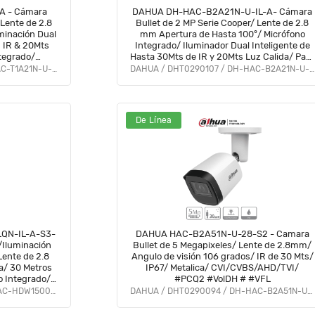
A - Cámara
DAHUA DH-HAC-B2A21N-U-IL-A- Cámara
Lente de 2.8
Bullet de 2 MP Serie Cooper/ Lente de 2.8
minación Dual
mm Apertura de Hasta 100°/ Micrófono
n IR & 20Mts
Integrado/ Iluminador Dual Inteligente de
ntegrado/
Hasta 30Mts de IR y 20Mts Luz Calida/ Para
o #OD #CD
Exterior IP67/ Metálica/ #LoNuevo #OD
DAHUA / DHT0300079 / DH-HAC-T1A21N-U-IL-A
DAHUA / DHT0290107 / DH-HAC-B2A21N-U-IL-A
#CD #ACOO
De Línea
QN-IL-A-S3-
DAHUA HAC-B2A51N-U-28-S2 - Camara
/Iluminación
Bullet de 5 Megapixeles/ Lente de 2.8mm/
Lente de 2.8
Angulo de visión 106 grados/ IR de 30 Mts/
a/ 30 Metros
IP67/ Metalica/ CVI/CVBS/AHD/TVI/
o Integrado/
#PCQ2 #VolDH # #VFL
DAHUA / DHT0300086 / DH-HAC-HDW1500CLQN-IL-A-S3-DIP
DAHUA / DHT0290094 / DH-HAC-B2A51N-U-0280B-S2
vo #HI #HO
FD