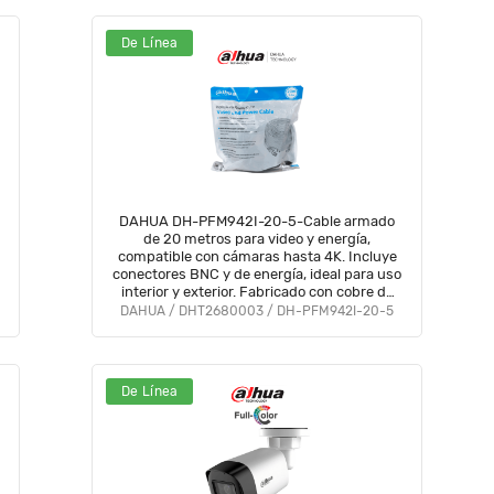
De Línea
DAHUA DH-PFM942I-20-5-Cable armado
de 20 metros para video y energía,
compatible con cámaras hasta 4K. Incluye
conectores BNC y de energía, ideal para uso
interior y exterior. Fabricado con cobre de
alta pureza, soporta AHD, CVI, TVI, y CVBS.
DAHUA / DHT2680003 / DH-PFM942I-20-5
De Línea