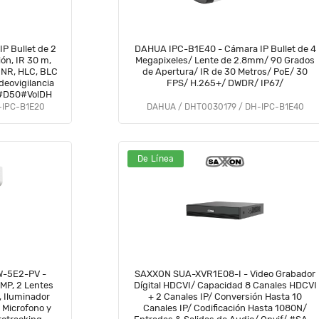
P Bullet de 2
DAHUA IPC-B1E40 - Cámara IP Bullet de 4
ión, IR 30 m,
Megapixeles/ Lente de 2.8mm/ 90 Grados
 NR, HLC, BLC
de Apertura/ IR de 30 Metros/ PoE/ 30
deovigilancia
FPS/ H.265+/ DWDR/ IP67/
 #D50#VolDH
-IPC-B1E20
DAHUA / DHT0030179 / DH-IPC-B1E40
De Línea
-5E2-PV -
SAXXON SUA-XVR1E08-I - Video Grabador
 MP, 2 Lentes
Dígital HDCVI/ Capacidad 8 Canales HDCVI
, Iluminador
+ 2 Canales IP/ Conversión Hasta 10
 Microfono y
Canales IP/ Codificación Hasta 1080N/