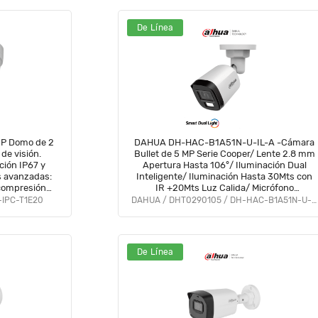
De Línea
P Domo de 2
DAHUA DH-HAC-B1A51N-U-IL-A -Cámara
de visión.
Bullet de 5 MP Serie Cooper/ Lente 2.8 mm
ción IP67 y
Apertura Hasta 106°/ Iluminación Dual
s avanzadas:
Inteligente/ Iluminación Hasta 30Mts con
compresión
IR +20Mts Luz Calida/ Micrófono
igilancia
Incorporado/ Plástico/ Para
-IPC-T1E20
DAHUA / DHT0290105 / DH-HAC-B1A51N-U-IL-A
VolDH
ExteriorIP67#LoNuevo #OD #CD #OIM
#BFCO
De Línea