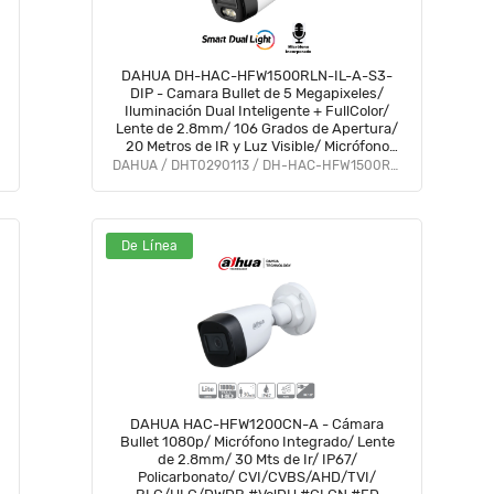
DAHUA DH-HAC-HFW1500RLN-IL-A-S3-
DIP - Camara Bullet de 5 Megapixeles/
Iluminación Dual Inteligente + FullColor/
Lente de 2.8mm/ 106 Grados de Apertura/
20 Metros de IR y Luz Visible/ Micrófono
Integrado/ IP67/ Soporta:
DAHUA / DHT0290113 / DH-HAC-HFW1500RLN-IL-A-S3-DIP
CVI/CVBS/AHD/TVI/ #AFULL #FD #PCQ2
De Línea
DAHUA HAC-HFW1200CN-A - Cámara
Bullet 1080p/ Micrófono Integrado/ Lente
de 2.8mm/ 30 Mts de Ir/ IP67/
Policarbonato/ CVI/CVBS/AHD/TVI/