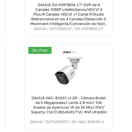
DAHUA DH-XVR1B04-I/T-DVR de 4
Canales 1080P LiteWizSense/HDCVI X
Plus/4 Canales HDCVI +1 Canal IP/Audio
Bidireccional en los 4 Canales/Detección d
Movimient Inteligente/Conversión de Hasta
5 Canals IP/Decodificación de Video Hasta
DAHUA / DHT0350037 / DH-XVR1B04-I/T
1080PLite#COD #OIM #BFCO
De Línea
DAHUA HAC-B1A51-U-28 - Cámara Bullet
de 5 Megapixeles/ Lente 2.8 mm/ 106
Grados de Apertura/ IR de 30 Mts/ IP67/
Soporta: CVI/CVBS/AHD/TVI/ #VFL#VolDH
DAHUA / DHT0290093 / DH-HAC-B1A51N-U-0280B