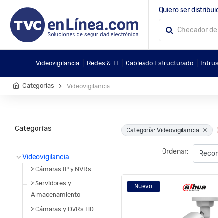
Quiero ser distribui
|
|
|
Videovigilancia
Redes & TI
Cableado Estructurado
Intru
Categorías
Videovigilancia
Categorías
×
Categoría: Videovigilancia
Ordenar:
Videovigilancia
> Cámaras IP y NVRs
> Servidores y
Nuevo
Almacenamiento
> Cámaras y DVRs HD