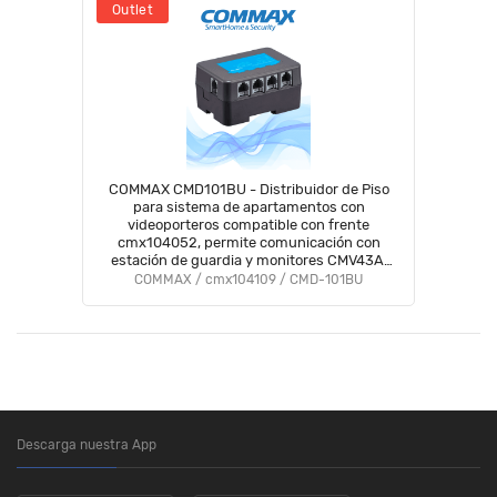
Outlet
COMMAX CMD101BU - Distribuidor de Piso
para sistema de apartamentos con
videoporteros compatible con frente
cmx104052, permite comunicación con
estación de guardia y monitores CMV43A,
alimentación con RF2A/ #Modum complejo
COMMAX / cmx104109 / CMD-101BU
Descarga nuestra App