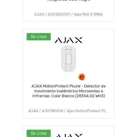
AJAX / AJX1200007 / Ajax ReX 2 (9NA)
De Línea
AJAX MotionProtect PlusW - Detector de
movimiento inalámbrico Microondas e
Infrarrojo. Color Blanco (28304.02.WH3)
AJAX / AJX1180016 / Ajax MotionProtect Plus (9NA)
De Línea