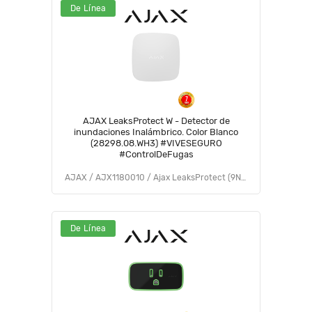
De Línea
AJAX LeaksProtect W - Detector de
inundaciones Inalámbrico. Color Blanco
(28298.08.WH3) #VIVESEGURO
#ControlDeFugas
AJAX / AJX1180010 / Ajax LeaksProtect (9NA)
De Línea