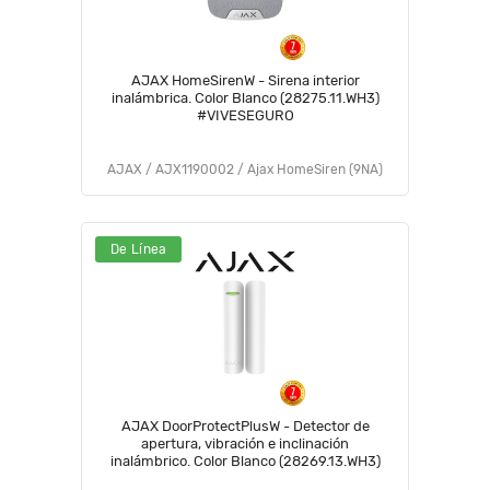
AJAX HomeSirenW - Sirena interior
inalámbrica. Color Blanco (28275.11.WH3)
#VIVESEGURO
AJAX / AJX1190002 / Ajax HomeSiren (9NA)
De Línea
AJAX DoorProtectPlusW - Detector de
apertura, vibración e inclinación
inalámbrico. Color Blanco (28269.13.WH3)