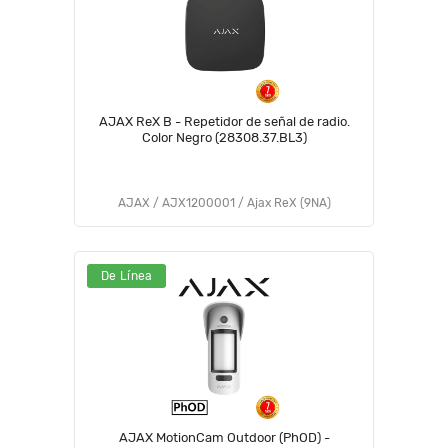
AJAX ReX B - Repetidor de señal de radio.
Color Negro (28308.37.BL3)
AJAX / AJX1200001 / Ajax ReX (9NA)
De Línea
AJAX MotionCam Outdoor (PhOD) -