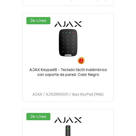
De Línea
AJAX KeypadB - Teclado táctil inalámbrico
con soporte de pared. Color Negro
AJAX / AJX2590001 / Ajax KeyPad (9NA)
De Línea