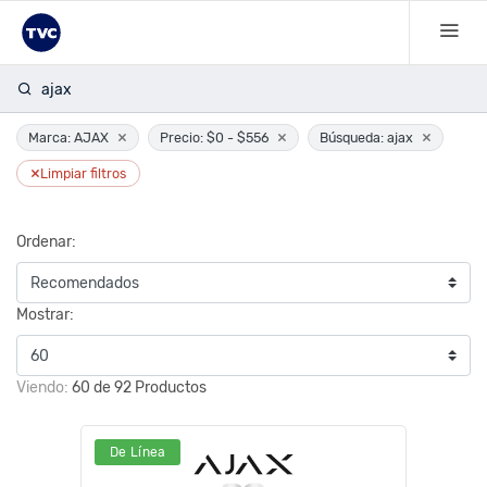
ajax
×
×
×
Marca: AJAX
Precio: $0 - $556
Búsqueda: ajax
×
Limpiar filtros
Ordenar:
Mostrar:
Viendo:
60 de 92 Productos
De Línea