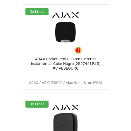
De Línea
AJAX HomeSirenB - Sirena interior
inalámbrica. Color Negro (28274.11.BL3)
#VIVESEGURO
AJAX / AJX1190001 / Ajax HomeSiren (9NA)
De Línea