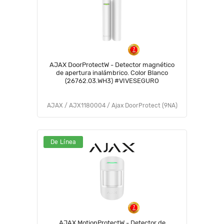
AJAX DoorProtectW - Detector magnético
de apertura inalámbrico. Color Blanco
(26762.03.WH3) #VIVESEGURO
AJAX / AJX1180004 / Ajax DoorProtect (9NA)
De Línea
AJAX MotionProtectW - Detector de