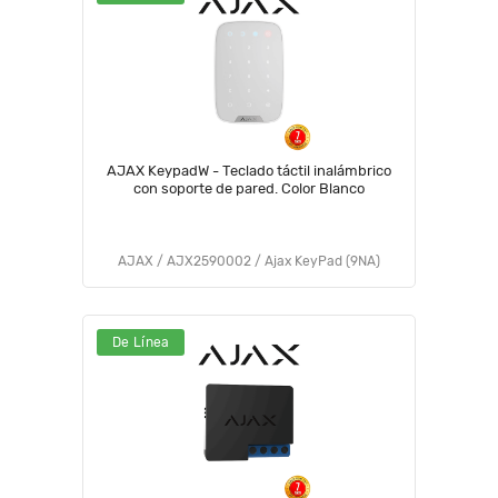
AJAX KeypadW - Teclado táctil inalámbrico
con soporte de pared. Color Blanco
AJAX / AJX2590002 / Ajax KeyPad (9NA)
De Línea