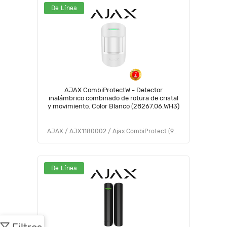
De Línea
AJAX CombiProtectW - Detector
inalámbrico combinado de rotura de cristal
y movimiento. Color Blanco (28267.06.WH3)
AJAX / AJX1180002 / Ajax CombiProtect (9NA)
De Línea