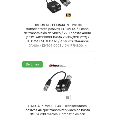
DAHUA DH-PFM800-N - Par de
transceptores pasivos HDCVI 4K / 1 canal
de transmisión de video / 720P hasta 400m
(1312.34ft) 1080Phasta 250m(820.21ft) /
UTP CAT 5E & CAT6 / Anti intertferencia
hasta 60db / Compatible con formatos
DAHUA / DHT0410003 / DH-PFM800-N
HDCVI, AHD, TVI y CVBS
De Línea
DAHUA PFM800B-4K - Transceptores
pasivos 4K que transmiten video de hasta
8MP a 200 metros. Compatibles con