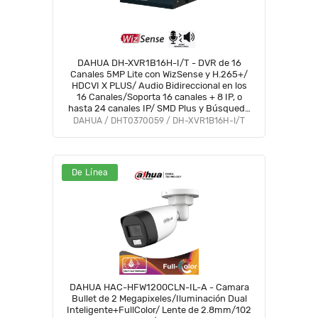
DAHUA DH-XVR1B16H-I/T - DVR de 16
Canales 5MP Lite con WizSense y H.265+/
HDCVI X PLUS/ Audio Bidireccional en los
16 Canales/Soporta 16 canales + 8 IP, o
hasta 24 canales IP/ SMD Plus y Búsqueda
Int. de Humanos y Vehículos/Compatible
DAHUA / DHT0370059 / DH-XVR1B16H-I/T
con Dolink Care#DVNU
De Línea
DAHUA HAC-HFW1200CLN-IL-A - Camara
Bullet de 2 Megapixeles/Iluminación Dual
Inteligente+FullColor/ Lente de 2.8mm/102