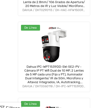
Lente de 2.8mm/ 106 Grados de Apertura/
20 Metros de IR y Luz Visible/ Micrófono
Integrado/ IP67/ Soporta:
DAHUA / DHT0290113 / DH-HAC-HFW1500RLN-IL-A-S3-DIP
CVI/CVBS/AHD/TVI/ #AFULL #FD #PCQ2
De Línea
Dahua IPC-WPT1539DD-SW-5E2-PV -
Cámara IP PT Wifi Dual de 10 MP, 2 Lentes
de 5 MP cada uno (Fijo y PT), Iluminador
Dual Inteligente/ IR de 50m, Microfono y
Altavoz Integrados, IA, Autotracking,
Disuación activa, Ranura MicroSD, IP66
DAHUA / DHT0060118 / DH-IPC-WPT1539DD-SW-5E2-PV
#LoNuevo #DDPT #DHWifi
De Línea