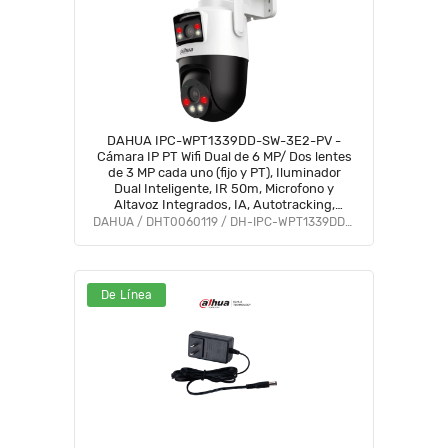
DAHUA IPC-WPT1339DD-SW-3E2-PV -
Cámara IP PT Wifi Dual de 6 MP/ Dos lentes
de 3 MP cada uno (fijo y PT), Iluminador
Dual Inteligente, IR 50m, Microfono y
Altavoz Integrados, IA, Autotracking,
Disuasión activa, Ranura MicroSD,
DAHUA / DHT0060119 / DH-IPC-WPT1339DD-SW-3E2-PV
IP66#LoNuevo #DDPT #DHWifi #MCI1
De Línea