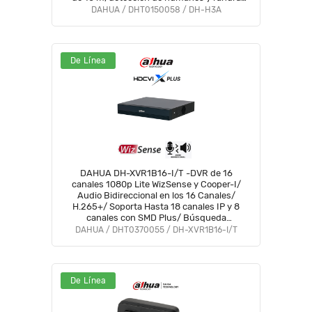
MicroSD #WiFiDahua #ANIVDICW
DAHUA / DHT0150058 / DH-H3A
De Línea
DAHUA DH-XVR1B16-I/T -DVR de 16
canales 1080p Lite WizSense y Cooper-I/
Audio Bidireccional en los 16 Canales/
H.265+/ Soporta Hasta 18 canales IP y 8
canales con SMD Plus/ Búsqueda
Inteligente Personas y Vehículos/
DAHUA / DHT0370055 / DH-XVR1B16-I/T
Compatible con Dolink Care #DVNU
De Línea