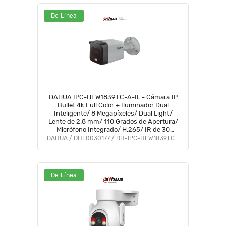
De Línea
DAHUA IPC-HFW1839TC-A-IL - Cámara IP
Bullet 4k Full Color + Iluminador Dual
Inteligente/ 8 Megapíxeles/ Dual Light/
Lente de 2.8 mm/ 110 Grados de Apertura/
Micrófono Integrado/ H.265/ IR de 30
Metros/ IP67/ PoE/ DWDR/
DAHUA / DHT0030177 / DH-IPC-HFW1839TC-A-IL
De Línea