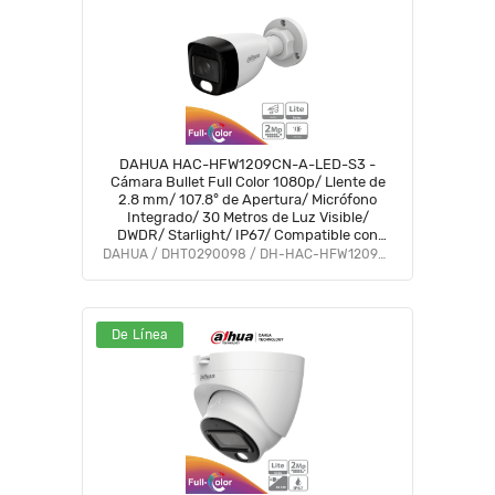
DAHUA HAC-HFW1209CN-A-LED-S3 -
Cámara Bullet Full Color 1080p/ Llente de
2.8 mm/ 107.8° de Apertura/ Micrófono
Integrado/ 30 Metros de Luz Visible/
DWDR/ Starlight/ IP67/ Compatible con
CVI/AHD/CVBS/ #LoNuevo #M1 #AFULL
DAHUA / DHT0290098 / DH-HAC-HFW1209CN-A-LED-S3
#FD
De Línea