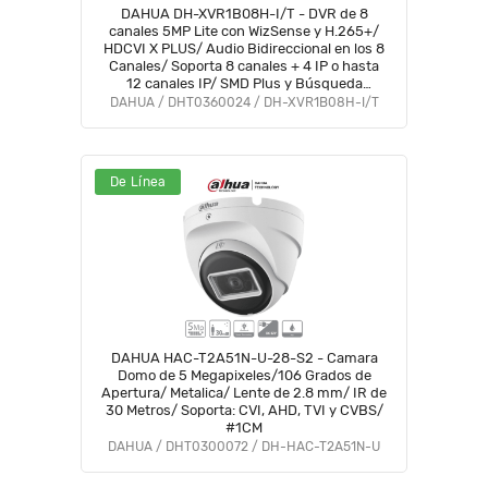
DAHUA DH-XVR1B08H-I/T - DVR de 8
canales 5MP Lite con WizSense y H.265+/
HDCVI X PLUS/ Audio Bidireccional en los 8
Canales/ Soporta 8 canales + 4 IP o hasta
12 canales IP/ SMD Plus y Búsqueda
inteligente de Humanos y Vehículos/
DAHUA / DHT0360024 / DH-XVR1B08H-I/T
#DVNU #VDV
De Línea
DAHUA HAC-T2A51N-U-28-S2 - Camara
Domo de 5 Megapixeles/106 Grados de
Apertura/ Metalica/ Lente de 2.8 mm/ IR de
30 Metros/ Soporta: CVI, AHD, TVI y CVBS/
#1CM
DAHUA / DHT0300072 / DH-HAC-T2A51N-U