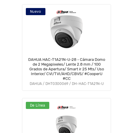
Nuevo
DAHUA HAC-T1A21N-U-28 - Cámara Domo
de 2 Megapixeles/ Lente 2.8 mm / 100
Grados de Apertura/ Smart ir 25 Mts/ Uso
Interior/ CVI/TVI/AHD/CBVS/ #CooperU
#CC
DAHUA / DHT0300069 / DH-HAC-T1A21N-U
De Línea