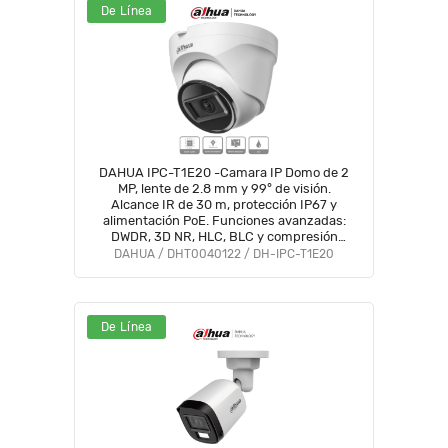
De Línea
DAHUA IPC-T1E20 -Camara IP Domo de 2
MP, lente de 2.8 mm y 99° de visión.
Alcance IR de 30 m, protección IP67 y
alimentación PoE. Funciones avanzadas:
DWDR, 3D NR, HLC, BLC y compresión
H.265+ Ideal para videovigilancia
DAHUA / DHT0040122 / DH-IPC-T1E20
confiable#SwitchD1#VolDH
De Línea