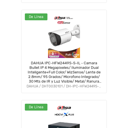
De Línea
DAHUA IPC-HFW2449S-S-IL - Camara
Bullet IP 4 Megapixeles/ Iluminador Dual
Inteligente+Full Color/ WizSense/ Lente de
2.8mm/ 95 Grados/ Microfono Integrado/
30 Mts de IR y Luz Visible/ Metal/ Ranura
MicroSD/ WDR 120dB/ SMD Plus/ PoE
DAHUA / DHT0030101 / DH-IPC-HFW2449S-S-IL
#FULLC #IMD
De Línea