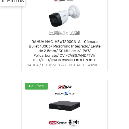
Filtros
DAHUA HAC-HFW1200CN-A - Cámara
Bullet 1080p/ Micrófono Integrado/ Lente
de 2.8mm/ 30 Mts de Ir/ IP67/
Policarbonato/ CVI/CVBS/AHD/TVI/
BLC/HLC/DWDR #VolDH #CLCN #FD
#DMIP
DAHUA / DHT0290033 / DH-HAC-HFW1200CN-A-0280B-S5
De Línea