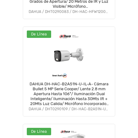
Grados de Apertura/ 20 Metros de IR y Luz
Visible/ Micrófono
Integrado/IP67/Soporta:CVI/CVBS/AHD/TVI/#VolDH
DAHUA / DHT0290083 / DH-HAC-HFW1200CLN-IL-A
#BF5 #PCQ2
De Línea
DAHUA DH-HAC-B2A51N-U-IL-A- Cámara
Bullet 5 MP Serie Cooper/ Lente 2.8 mm
Apertura Hasta 106°/ Iluminación Dual
Inteligente/ Iluminación Hasta 30Mts IR +
20Mts Luz Calida/ Micrófono Incorporado/
Metal/ Para Exterior IP67 #OD #CD #COD
DAHUA / DHT0290109 / DH-HAC-B2A51N-U-IL-A
#OIM #BFCO
De Línea