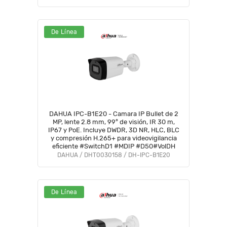
De Línea
DAHUA IPC-B1E20 - Camara IP Bullet de 2
MP, lente 2.8 mm, 99° de visión, IR 30 m,
IP67 y PoE. Incluye DWDR, 3D NR, HLC, BLC
y compresión H.265+ para videovigilancia
eficiente #SwitchD1 #MDIP #D50#VolDH
DAHUA / DHT0030158 / DH-IPC-B1E20
De Línea