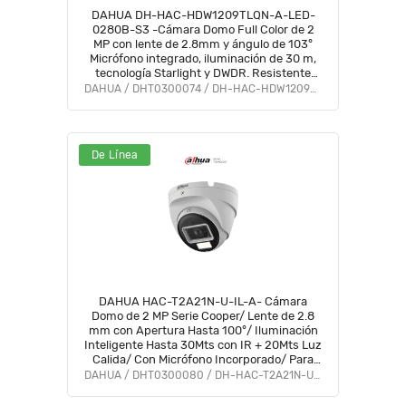
DAHUA DH-HAC-HDW1209TLQN-A-LED-
0280B-S3 -Cámara Domo Full Color de 2
MP con lente de 2.8mm y ángulo de 103°
Micrófono integrado, iluminación de 30 m,
tecnología Starlight y DWDR. Resistente
con IP67, visión clara en baja luz #M1
DAHUA / DHT0300074 / DH-HAC-HDW1209TLQN-A-LED-S3
De Línea
DAHUA HAC-T2A21N-U-IL-A- Cámara
Domo de 2 MP Serie Cooper/ Lente de 2.8
mm con Apertura Hasta 100°/ Iluminación
Inteligente Hasta 30Mts con IR + 20Mts Luz
Calida/ Con Micrófono Incorporado/ Para
Exterior IP67/ Metal #OD #CD #ACOO
DAHUA / DHT0300080 / DH-HAC-T2A21N-U-IL-A