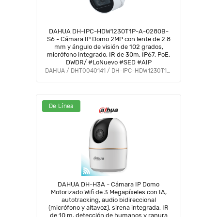
DAHUA DH-IPC-HDW1230T1P-A-0280B-
S6 - Cámara IP Domo 2MP con lente de 2.8
mm y ángulo de visión de 102 grados,
micrófono integrado, IR de 30m, IP67, PoE,
DWDR/ #LoNuevo #SED #AIP
DAHUA / DHT0040141 / DH-IPC-HDW1230T1P-A-0280B-S6
De Línea
DAHUA DH-H3A - Cámara IP Domo
Motorizado Wifi de 3 Megapíxeles con IA,
autotracking, audio bidireccional
(micrófono y altavoz), sirena integrada, IR
de 10 m, detección de humanos y ranura