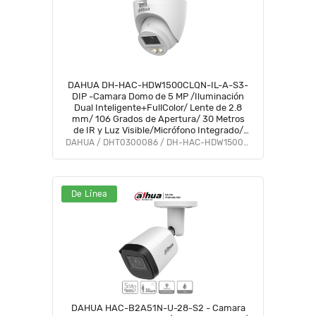
DAHUA DH-HAC-HDW1500CLQN-IL-A-S3-
DIP -Camara Domo de 5 MP /Iluminación
Dual Inteligente+FullColor/ Lente de 2.8
mm/ 106 Grados de Apertura/ 30 Metros
de IR y Luz Visible/Micrófono Integrado/
IP67/ Soporta:
DAHUA / DHT0300086 / DH-HAC-HDW1500CLQN-IL-A-S3-DIP
CVI/CVBS/AHD/TVI/#LoNuevo #HI #HO
#HDN #AFULL #FD
De Línea
DAHUA HAC-B2A51N-U-28-S2 - Camara