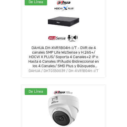
De Línea
DAHUA DH-XVR1B04H-I/T - DVR de 4
canales 5MP Lite WizSense y H.265+/
HDCVI X PLUS/ Soporta 4 Canales+2 IP o
Hasta 6 Canales IP/Audio Bidireccional en
los 4 Canales/ SMD Plus y Búsqueda
Inteligente de Humanos y Vehículos/
DAHUA / DHT0350039 / DH-XVR1B04H-I/T
Compatible con Dolink Care #DVNU
De Línea