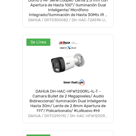
Domo 5 MP Serie Cooper/ Lente 2.8 mm con
Apertura de Hasta 100°/ Iluminación Dual
Inteligente/ Micrófono
Integrado/Iluminación de Hasta 30Mts IR +
20Mts Luz Calida/Metal/IP67/Para
DAHUA / DHT0300082 / DH-HAC-T2A51N-U-IL-A
Exterior#LoNuevo #OD #COD #CD #OIM
#BFCO
De Línea
DAHUA DH-HAC-HFW1200RL-IL-T -
Camara Bullet de 2 Megapixeles/ Audio
Bidireccional/ Iluminación Dual Inteligente
Hasta 30m/ Lente de 2.8mm Apertura de
111°/ Policarbonato/ #LoNuevo #HI
DAHUA / DHT0290110 / DH-HAC-HFW1200RLN-IL-T