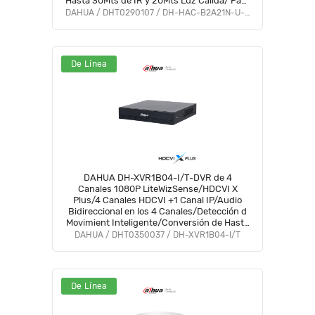
Hasta 30Mts de IR y 20Mts Luz Calida/ Para
Exterior IP67/ Metálica/ #LoNuevo #OD
DAHUA / DHT0290107 / DH-HAC-B2A21N-U-IL-A
#CD #ACOO
De Línea
DAHUA DH-XVR1B04-I/T-DVR de 4
Canales 1080P LiteWizSense/HDCVI X
Plus/4 Canales HDCVI +1 Canal IP/Audio
Bidireccional en los 4 Canales/Detección d
Movimient Inteligente/Conversión de Hasta
5 Canals IP/Decodificación de Video Hasta
DAHUA / DHT0350037 / DH-XVR1B04-I/T
1080PLite#COD #OIM #BFCO
De Línea