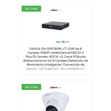
De Línea
DAHUA DH-XVR1B08-I/T-DVR de 8
Canales 1080P LiteWizSense/HDCVI X
Plus/8 Canales HDCVI +2 Canal IP/Audio
Bidireccional en los 8 Canales/Detección de
Movimiento Inteligente/ Conversión de
Hasta 10 Canales IP/ Decodificación de
DAHUA / DHT0360021 / DH-XVR1B08-I/T
Video Hasta 1080P Lite#CD #COD
De Línea