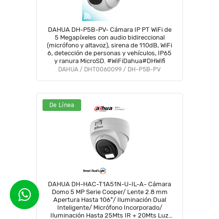
DAHUA DH-P5B-PV- Cámara IP PT WiFi de
5 Megapíxeles con audio bidireccional
(micrófono y altavoz), sirena de 110dB, WiFi
6, detección de personas y vehículos, IP65
y ranura MicroSD. #WiFiDahua#DHWifi
DAHUA / DHT0060099 / DH-P5B-PV
De Línea
DAHUA DH-HAC-T1A51N-U-IL-A- Cámara
Domo 5 MP Serie Cooper/ Lente 2.8 mm
Apertura Hasta 106°/ Iluminación Dual
Inteligente/ Micrófono Incorporado/
Iluminación Hasta 25Mts IR + 20Mts Luz