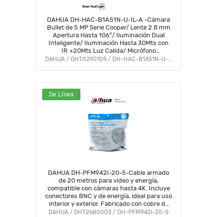
DAHUA DH-HAC-B1A51N-U-IL-A -Cámara
Bullet de 5 MP Serie Cooper/ Lente 2.8 mm
Apertura Hasta 106°/ Iluminación Dual
Inteligente/ Iluminación Hasta 30Mts con
IR +20Mts Luz Calida/ Micrófono
Incorporado/ Plástico/ Para
DAHUA / DHT0290105 / DH-HAC-B1A51N-U-IL-A
ExteriorIP67#LoNuevo #OD #CD #OIM
#BFCO
De Línea
DAHUA DH-PFM942I-20-5-Cable armado
de 20 metros para video y energía,
compatible con cámaras hasta 4K. Incluye
conectores BNC y de energía, ideal para uso
interior y exterior. Fabricado con cobre de
alta pureza, soporta AHD, CVI, TVI, y CVBS.
DAHUA / DHT2680003 / DH-PFM942I-20-5