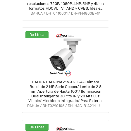
resoluciones 720P, 1080P, 4MP, 5MP y 4K en
formatos HDCVI, TVI, AHD y CVBS. Ideales
para vigilancia en alta resolución y largas
DAHUA / DHT0410001 / DH-PFM800B-4K
distancias.
De Línea
DAHUA HAC-B1A21N-U-IL-A- Cámara
Bullet de 2 MP Serie Cooper/ Lente de 2.8
mm Apertura de Hasta 100°/ Iluminación
Dual Inteligente 30 Mts IR y 20 Mts Luz
Visible/ Micrófono Integrado/ Para Exterior
IP67#LoNuevo #OD #CD #OIM
DAHUA / DHT0290106 / DH-HAC-B1A21N-U-IL-A
De Línea